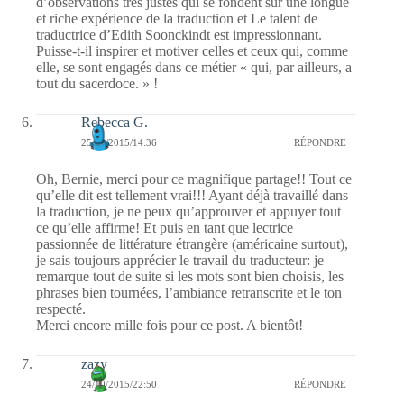
d’observations très justes qui se fondent sur une longue
et riche expérience de la traduction et Le talent de
traductrice d’Edith Soonckindt est impressionnant.
Puisse-t-il inspirer et motiver celles et ceux qui, comme
elle, se sont engagés dans ce métier « qui, par ailleurs, a
tout du sacerdoce. » !
Rebecca G.
25/10/2015/14:36
RÉPONDRE
Oh, Bernie, merci pour ce magnifique partage!! Tout ce
qu’elle dit est tellement vrai!!! Ayant déjà travaillé dans
la traduction, je ne peux qu’approuver et appuyer tout
ce qu’elle affirme! Et puis en tant que lectrice
passionnée de littérature étrangère (américaine surtout),
je sais toujours apprécier le travail du traducteur: je
remarque tout de suite si les mots sont bien choisis, les
phrases bien tournées, l’ambiance retranscrite et le ton
respecté.
Merci encore mille fois pour ce post. A bientôt!
zazy
24/10/2015/22:50
RÉPONDRE