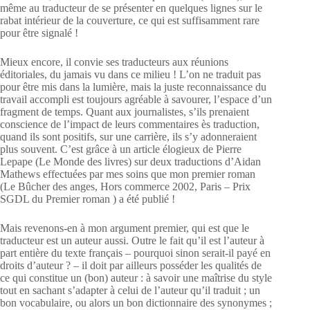
même au traducteur de se présenter en quelques lignes sur le
rabat intérieur de la couverture, ce qui est suffisamment rare
pour être signalé !
Mieux encore, il convie ses traducteurs aux réunions
éditoriales, du jamais vu dans ce milieu ! L’on ne traduit pas
pour être mis dans la lumière, mais la juste reconnaissance du
travail accompli est toujours agréable à savourer, l’espace d’un
fragment de temps. Quant aux journalistes, s’ils prenaient
conscience de l’impact de leurs commentaires ès traduction,
quand ils sont positifs, sur une carrière, ils s’y adonneraient
plus souvent. C’est grâce à un article élogieux de Pierre
Lepape (Le Monde des livres) sur deux traductions d’Aidan
Mathews effectuées par mes soins que mon premier roman
(Le Bûcher des anges, Hors commerce 2002, Paris – Prix
SGDL du Premier roman ) a été publié !
Mais revenons-en à mon argument premier, qui est que le
traducteur est un auteur aussi. Outre le fait qu’il est l’auteur à
part entière du texte français – pourquoi sinon serait-il payé en
droits d’auteur ? – il doit par ailleurs posséder les qualités de
ce qui constitue un (bon) auteur : à savoir une maîtrise du style
tout en sachant s’adapter à celui de l’auteur qu’il traduit ; un
bon vocabulaire, ou alors un bon dictionnaire des synonymes ;