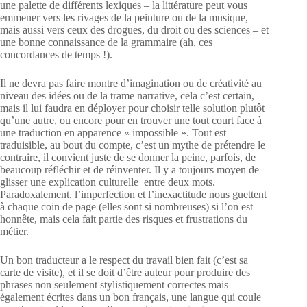
une palette de différents lexiques – la littérature peut vous
emmener vers les rivages de la peinture ou de la musique,
mais aussi vers ceux des drogues, du droit ou des sciences – et
une bonne connaissance de la grammaire (ah, ces
concordances de temps !).
Il ne devra pas faire montre d’imagination ou de créativité au
niveau des idées ou de la trame narrative, cela c’est certain,
mais il lui faudra en déployer pour choisir telle solution plutôt
qu’une autre, ou encore pour en trouver une tout court face à
une traduction en apparence « impossible ». Tout est
traduisible, au bout du compte, c’est un mythe de prétendre le
contraire, il convient juste de se donner la peine, parfois, de
beaucoup réfléchir et de réinventer. Il y a toujours moyen de
glisser une explication culturelle entre deux mots.
Paradoxalement, l’imperfection et l’inexactitude nous guettent
à chaque coin de page (elles sont si nombreuses) si l’on est
honnête, mais cela fait partie des risques et frustrations du
métier.
Un bon traducteur a le respect du travail bien fait (c’est sa
carte de visite), et il se doit d’être auteur pour produire des
phrases non seulement stylistiquement correctes mais
également écrites dans un bon français, une langue qui coule