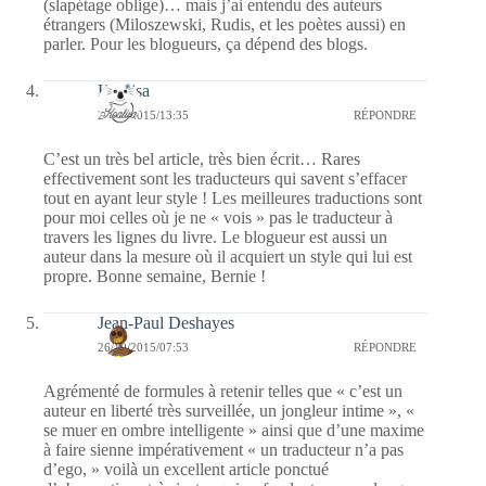
(slapétage oblige)… mais j’ai entendu des auteurs
étrangers (Miloszewski, Rudis, et les poètes aussi) en
parler. Pour les blogueurs, ça dépend des blogs.
Koalisa
26/10/2015/13:35
RÉPONDRE
C’est un très bel article, très bien écrit… Rares
effectivement sont les traducteurs qui savent s’effacer
tout en ayant leur style ! Les meilleures traductions sont
pour moi celles où je ne « vois » pas le traducteur à
travers les lignes du livre. Le blogueur est aussi un
auteur dans la mesure où il acquiert un style qui lui est
propre. Bonne semaine, Bernie !
Jean-Paul Deshayes
26/10/2015/07:53
RÉPONDRE
Agrémenté de formules à retenir telles que « c’est un
auteur en liberté très surveillée, un jongleur intime », «
se muer en ombre intelligente » ainsi que d’une maxime
à faire sienne impérativement « un traducteur n’a pas
d’ego, » voilà un excellent article ponctué