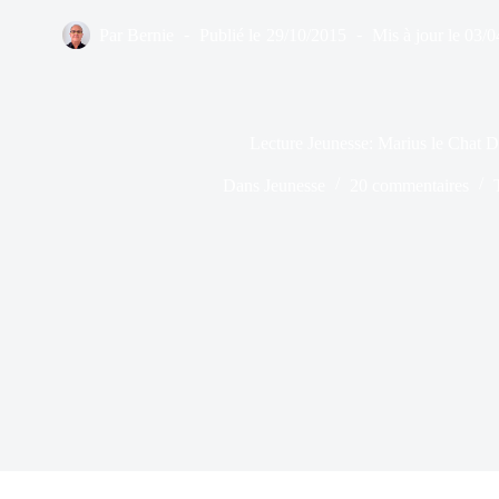
Par
Bernie
Publié le
29/10/2015
Mis à jour le
03/0
Lecture Jeunesse: Marius le Chat D
Dans
Jeunesse
20 commentaires