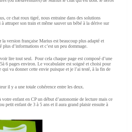
tures (ou mésaventures) de Marius le chat qui est donc le héros
s, ce chat roux tigré, nous entraine dans des solutions
 à attraper son train et même sauver un bébé à la dérive sur
r la version française Marius est beaucoup plus adapté et
ouvé plus d’informations et c’est un peu dommage.
ouvoir lire tout seul. Pour cela chaque page est composé d’une
5à 6 pages environ. Le vocabulaire est soigné et choisi pour
e qui va donner cette envie puisque et je l’ai testé, à la fin de
ateur il y a une totale cohérence entre les deux.
 votre enfant en CP un début d’autonomie de lecture mais ce
ou petit enfant de 3 à 5 ans et il aura grand plaisir ensuite à