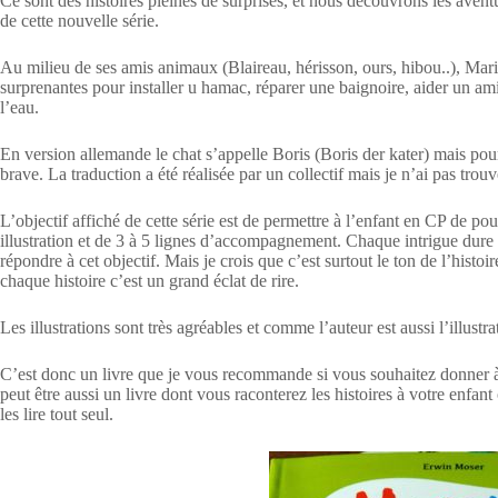
Ce sont des histoires pleines de surprises, et nous découvrons les aven
de cette nouvelle série.
Au milieu de ses amis animaux (Blaireau, hérisson, ours, hibou..), Mariu
surprenantes pour installer u hamac, réparer une baignoire, aider un ami
l’eau.
En version allemande le chat s’appelle Boris (Boris der kater) mais pou
brave. La traduction a été réalisée par un collectif mais je n’ai pas tr
L’objectif affiché de cette série est de permettre à l’enfant en CP de p
illustration et de 3 à 5 lignes d’accompagnement. Chaque intrigue dure 
répondre à cet objectif. Mais je crois que c’est surtout le ton de l’histoir
chaque histoire c’est un grand éclat de rire.
Les illustrations sont très agréables et comme l’auteur est aussi l’illustr
C’est donc un livre que je vous recommande si vous souhaitez donner à
peut être aussi un livre dont vous raconterez les histoires à votre enfant 
les lire tout seul.