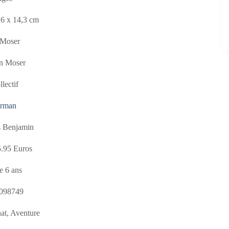
,6 x 14,3 cm
 Moser
win Moser
lectif
erman
s Benjamin
5.95 Euros
e 6 ans
098749
at, Aventure