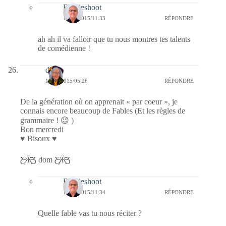
Bernieshoot
16/09/2015/11:33
RÉPONDRE
ah ah il va falloir que tu nous montres tes talents
de comédienne !
dom
16/09/2015/05:26
RÉPONDRE
De la génération où on apprenait « par coeur », je
connais encore beaucoup de Fables (Et les règles de
grammaire ! 😉 )
Bon mercredi
♥ Bisoux ♥
Ƹ̵̡Ӝ̵̨̄Ʒ dom Ƹ̵̡Ӝ̵̨̄Ʒ
Bernieshoot
16/09/2015/11:34
RÉPONDRE
Quelle fable vas tu nous réciter ?