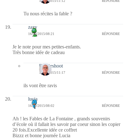
16/09/2015/11:12
RÉPONDRE
Tu nous récites la fable ?
zazy
16/09/2015/08:21
RÉPONDRE
Je le note pour mes petites-enfants.
Très bonne idée de cadeau
Bernieshoot
16/09/2015/11:17
RÉPONDRE
ils vont être ravis
lucia
16/09/2015/08:02
RÉPONDRE
Ah ! les Fables de La Fontaine , grands souvenirs
d’école où il fallait les savoir par coeur sinon les copier
20 fois.Excellente idée ce coffret
Bizzz et bonne journée Lucia