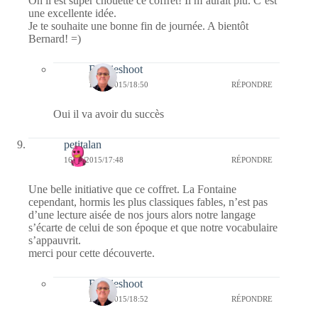
Oh il est super chouette ce coffret! Il m’aurait plu. C’est
une excellente idée.
Je te souhaite une bonne fin de journée. A bientôt
Bernard! =)
Bernieshoot
16/09/2015/18:50
RÉPONDRE
Oui il va avoir du succès
petitalan
16/09/2015/17:48
RÉPONDRE
Une belle initiative que ce coffret. La Fontaine
cependant, hormis les plus classiques fables, n’est pas
d’une lecture aisée de nos jours alors notre langage
s’écarte de celui de son époque et que notre vocabulaire
s’appauvrit.
merci pour cette découverte.
Bernieshoot
16/09/2015/18:52
RÉPONDRE