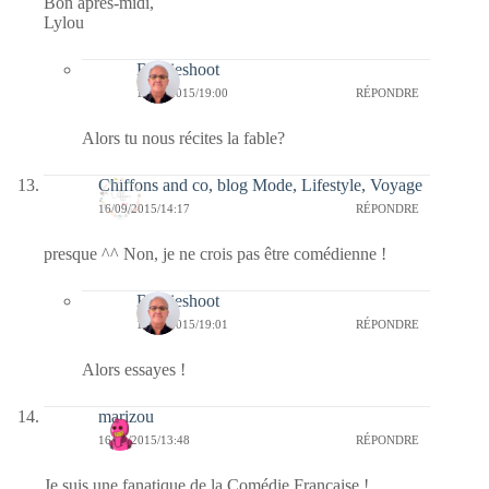
Bon après-midi,
Lylou
Bernieshoot
16/09/2015/19:00
RÉPONDRE
Alors tu nous récites la fable?
Chiffons and co, blog Mode, Lifestyle, Voyage
16/09/2015/14:17
RÉPONDRE
presque ^^ Non, je ne crois pas être comédienne !
Bernieshoot
16/09/2015/19:01
RÉPONDRE
Alors essayes !
marizou
16/09/2015/13:48
RÉPONDRE
Je suis une fanatique de la Comédie Française !