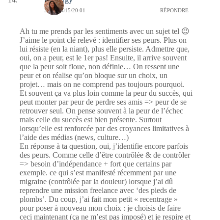
25/08/2015/20:01
RÉPONDRE
Ah tu me prends par les sentiments avec un sujet tel 😉
J’aime le point clé relevé : identifier ses peurs. Plus on
lui résiste (en la niant), plus elle persiste. Admettre que,
oui, on a peur, est le 1er pas! Ensuite, il arrive souvent
que la peur soit floue, non définie… On ressent une
peur et on réalise qu’on bloque sur un choix, un
projet… mais on ne comprend pas toujours pourquoi.
Et souvent ça va plus loin comme la peur du succès, qui
peut monter par peur de perdre ses amis => peur de se
retrouver seul. On pense souvent à la peur de l’échec
mais celle du succès est bien présente. Surtout
lorsqu’elle est renforcée par des croyances limitatives à
l’aide des médias (news, culture…)
En réponse à ta question, oui, j’identifie encore parfois
des peurs. Comme celle d’être contrôlée & de contrôler
=> besoin d’indépendance + fort que certains par
exemple. ce qui s’est manifesté récemment par une
migraine (contrôlée par la douleur) lorsque j’ai dû
reprendre une mission freelance avec ‘des pieds de
plombs’. Du coup, j’ai fait mon petit « recentrage »
pour poser à nouveau mon choix : je choisis de faire
ceci maintenant (ça ne m’est pas imposé) et je respire et