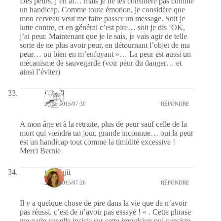
Des peurs, j’en ai… mais je ne les considère pas comme
un handicap. Comme toute émotion, je considère que
mon cerveau veut me faire passer un message. Soit je
lutte contre, et en général c’est pire… soit je dis ‘OK,
j’ai peur. Maintenant que je le sais, je vais agir de telle
sorte de ne plus avoir peur, en détournant l’objet de ma
peur… ou bien en m’enfuyant »… La peur est aussi un
mécanisme de sauvegarde (voir peur du danger… et
ainsi l’éviter)
jill bill
25/08/2015/07:30
RÉPONDRE
A mon âge et à la retraite, plus de peur sauf celle de la
mort qui viendra un jour, grande inconnue… oui la peur
est un handicap tout comme la timidité excessive !
Merci Bernie
missfujii
25/08/2015/07:26
RÉPONDRE
Il y a quelque chose de pire dans la vie que de n’avoir
pas réussi, c’est de n’avoir pas essayé ! « . Cette phrase
me parle car elle insiste sur cette impulsion qui consiste