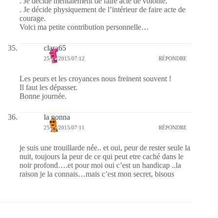
. Je décide mentalement de faire acte de volonté.
. Je décide physiquement de l’intérieur de faire acte de
courage.
Voici ma petite contribution personnelle…
clara65
25/08/2015/07:12
RÉPONDRE
Les peurs et les croyances nous freinent souvent !
Il faut les dépasser.
Bonne journée.
la nonna
25/08/2015/07:11
RÉPONDRE
je suis une trouillarde née.. et oui, peur de rester seule la
nuit, toujours la peur de ce qui peut etre caché dans le
noir profond….et pour moi oui c’est un handicap ..la
raison je la connais…mais c’est mon secret, bisous