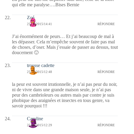
qui elle me paralyse….Bises Bernie
Zoé
25/08/2015/14:41
RÉPONDRE
J’ai énormément de peurs… Et j’ai beaucoup de mal à
les dépasser. Cela m’empêche souvent de faire pas mal
de choses, d’oser. Mais j’essaie de passer au dessus, tout
doucement 🙂
trousse cadette
25/08/2015/12:48
RÉPONDRE
la peur est souvent irrationnelle, je n’ai pas peur du noir,
ni de vivre dans une grande maison seule, je n’ai pas
peur des cambrioleurs ou autres mais par contre je suis
phobique des araignées et insectes en tous genre, va
savoir pourquoi !!!
Caroline
25/08/2015/12:29
RÉPONDRE