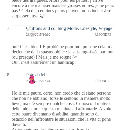
bleue des araignées. Alors pour les petites, j’arrive
encore à me maîtriser mais les grosses noires, je ne peux
pas ! Cela dit, certaines peurs peuvent nous inciter à se
surpasser aussi 🙂
Chiffons and co, blog Mode, Lifestyle, Voyage
26/08/2015/10:02
RÉPONDRE
oui! C’est bien LE problème pour moi puisque cela m’a
déclenché de la spasmophilie : je suis angoissée par tout
(ou presque) ! Mais je me soigne ^^
Oui, c’est assurément un handicap!
Patrizia M.
25/08/2015/22:44
RÉPONDRE
Ho le mie paure, certo, non credo che ci siano persone
che non ne abbiano, forse le sentono in maniera molto
lieve, ma c’è sempre qualche cosa. Conosco il motivo
delle mie paure e questo mi aiuta ad affrontarle. A volte
certe paure diventano disabilità, quando sono di
ostacolo nell’affrontare le situazioni che la vita ci pone
davanti.
Argomento molto interessante caro Bernie.