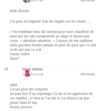
25/08/2015/17:40
RÉPONDRE
hello Bernie
j’ai peur en bagnole trop de cinglés sur les routes …
c’est embêtant bien sûr surtout pour mon chauffeur de
mari qui me sait cramponnée au siège et disant sans
cesse » attention attention » j’essaye de me maîtriser
mais question boulot jamais eu peur de quoi que ce soit
ni de qui que ce soit
bonne soirée
bises*
tiot le mineur
25/08/2015/16:48
RÉPONDRE
salut
j’avais peur des serpents
un jour lors d’un reportage j’ai du m’en approcher de
ces reptiles , et bien je l’ai fait et j’ai réussi à ne pas
pisser dans le slip
bonne journée