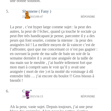
une bonne solution.
Shannene ( Fany )
27/08/2015/09:47
RÉPONDRE
La peur , c’est hyper large comme sujet : la peur des
autres, la peur de l’échec, quand ça touche le sociale ça
peut être très handicapant je pense, parcontre il y a des
peurs qui font sourire, comme la mienne : la peur des
araignées lol ! La meilleir moyen de là vaincre c’est de
l’affronter, quoi que me concernant ce n’est pas gagner :
en ouvrant la porte de ma salle de bain un soir de la
semaine dernière il y avait une araignée de la taille de
ma main sur le meuble , j’ai hurlée tellement fort que
mon mari à comprit sans le voir qu’il y avait une
araignée ( mort de rire ) et la moitié du voisinage à dû
entendre hihi … j’ai encore du boulot !! Gros bisous à
bientôt !
Caro*
26/08/2015/16:13
RÉPONDRE
Ah la peur, vaste sujet. Depuis toujours, j’ai une peur