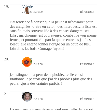
Valérie
25/08/2015/16:09
RÉPONDRE
J’ai tendance à penser que la peur est nécessaire: peur
des araignées, d’être en avion, des microbes…la liste est
sans fin mais souvent liée à des choses dangereuses.
Lila , ma chienne, est courageuse, combative voir même
féroce, et pourtant elle part la queue entre les jambes
lorsqu’elle entend tonner l’orage ou un coup de fusil
loin dans les bois. Courage fuyons!
Josette
25/08/2015/15:58
RÉPONDRE
je distinguerai la peur de la phobie…celle ci est
irrationnelle je crois que j’ai des phobies plus que des
peurs…juste des craintes parfois !
Renee
25/08/2015/15:08
RÉPONDRE
La peur me fais me dépasser sauf une, celle de la mort