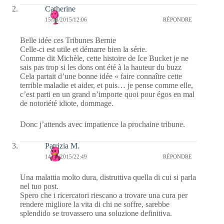
Catherine
15/08/2015/12:06
RÉPONDRE
Belle idée ces Tribunes Bernie
Celle-ci est utile et démarre bien la série.
Comme dit Michèle, cette histoire de Ice Bucket je ne
sais pas trop si les dons ont été à la hauteur du buzz
Cela partait d’une bonne idée « faire connaître cette
terrible maladie et aider, et puis… je pense comme elle,
c’est parti en un grand n’importe quoi pour égos en mal
de notoriété idiote, dommage.
Donc j’attends avec impatience la prochaine tribune.
Patrizia M.
14/08/2015/22:49
RÉPONDRE
Una malattia molto dura, distruttiva quella di cui si parla
nel tuo post.
Spero che i ricercatori riescano a trovare una cura per
rendere migliore la vita di chi ne soffre, sarebbe
splendido se trovassero una soluzione definitiva.