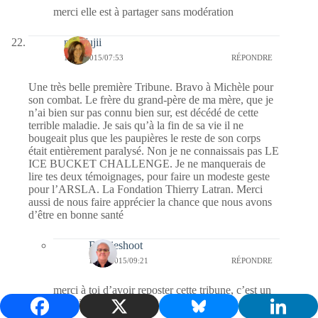
merci elle est à partager sans modération
missfujii
14/08/2015/07:53
RÉPONDRE
Une très belle première Tribune. Bravo à Michèle pour
son combat. Le frère du grand-père de ma mère, que je
n’ai bien sur pas connu bien sur, est décédé de cette
terrible maladie. Je sais qu’à la fin de sa vie il ne
bougeait plus que les paupières le reste de son corps
était entièrement paralysé. Non je ne connaissais pas LE
ICE BUCKET CHALLENGE. Je ne manquerais de
lire tes deux témoignages, pour faire un modeste geste
pour l’ARSLA. La Fondation Thierry Latran. Merci
aussi de nous faire apprécier la chance que nous avons
d’être en bonne santé
Bernieshoot
15/08/2015/09:21
RÉPONDRE
merci à toi d’avoir reposter cette tribune, c’est un
geste important