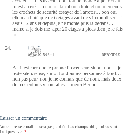
accident …tu sais celui dont tout le monde a peur et qui
m’est arrivé…..celui ou la cabine chute et ou tu entends
les crochets de securité essayer de l arreter….bon oui
elle n a chuté que de 6 etages avant de s immobiliser…j
avais 12 ans et depuis je ne monte plus là dedans…
même si je dois me taper 20 etages a pieds ,ben je le fais
lol
jill bill
04/08/2015/06:41
RÉPONDRE
Ah il est rare que je prenne l’ascenseur, sinon, non… je
reste silencieuse, surtout si d’autres personnes à bord…
non pas peur, non je ne connais que de nom, mais deux
de mes enfants y sont allés… merci Bernie…
Laisser un commentaire
Votre adresse e-mail ne sera pas publiée.
Les champs obligatoires sont
indiqués avec
*