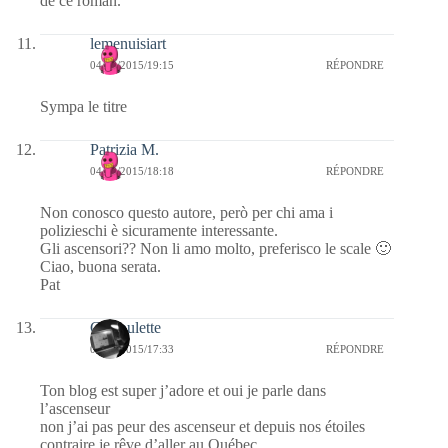
de ce roman.
lemenuisiart
04/08/2015/19:15
RÉPONDRE
Sympa le titre
Patrizia M.
04/08/2015/18:18
RÉPONDRE
Non conosco questo autore, però per chi ama i
polizieschi è sicuramente interessante.
Gli ascensori?? Non li amo molto, preferisco le scale 🙂
Ciao, buona serata.
Pat
Griboulette
04/08/2015/17:33
RÉPONDRE
Ton blog est super j’adore et oui je parle dans
l’ascenseur
non j’ai pas peur des ascenseur et depuis nos étoiles
contraire je rêve d’aller au Québec