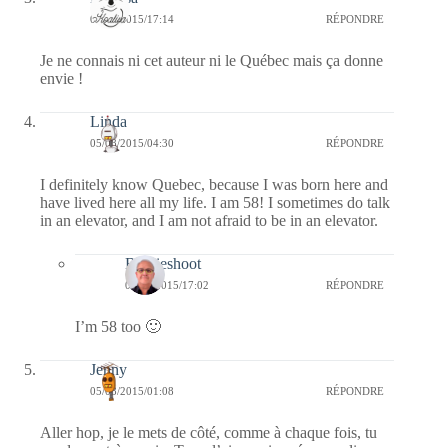
05/08/2015/17:14
RÉPONDRE
Je ne connais ni cet auteur ni le Québec mais ça donne
envie !
Linda
05/08/2015/04:30
RÉPONDRE
I definitely know Quebec, because I was born here and
have lived here all my life. I am 58! I sometimes do talk
in an elevator, and I am not afraid to be in an elevator.
Bernieshoot
09/08/2015/17:02
RÉPONDRE
I’m 58 too 🙂
Jenny
05/08/2015/01:08
RÉPONDRE
Aller hop, je le mets de côté, comme à chaque fois, tu