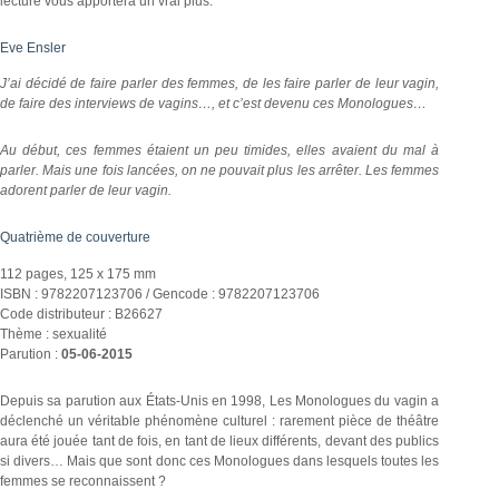
lecture vous apportera un vrai plus.
Eve Ensler
J’ai décidé de faire parler des femmes, de les faire parler de leur vagin,
de faire des interviews de vagins…, et c’est devenu ces Monologues…
Au début, ces femmes étaient un peu timides, elles avaient du mal à
parler. Mais une fois lancées, on ne pouvait plus les arrêter. Les femmes
adorent parler de leur vagin.
Quatrième de couverture
112 pages, 125 x 175 mm
ISBN : 9782207123706 / Gencode : 9782207123706
Code distributeur : B26627
Thème : sexualité
Parution :
05-06-2015
Depuis sa parution aux États-Unis en 1998, Les Monologues du vagin a
déclenché un véritable phénomène culturel : rarement pièce de théâtre
aura été jouée tant de fois, en tant de lieux différents, devant des publics
si divers… Mais que sont donc ces Monologues dans lesquels toutes les
femmes se reconnaissent ?