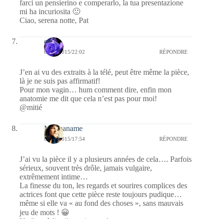
farci un pensierino e comperarlo, la tua presentazione
mi ha incuriosita 🙂
Ciao, serena notte, Pat
covix
06/08/2015/22:02
RÉPONDRE
J’en ai vu des extraits à la télé, peut être même la pièce,
là je ne suis pas affirmatif!
Pour mon vagin… hum comment dire, enfin mon
anatomie me dit que cela n’est pas pour moi!
@mitié
Myopaname
06/08/2015/17:54
RÉPONDRE
J’ai vu la pièce il y a plusieurs années de cela…. Parfois
sérieux, souvent très drôle, jamais vulgaire,
extrêmement intime…
La finesse du ton, les regards et sourires complices des
actrices font que cette pièce reste toujours pudique…
même si elle va « au fond des choses », sans mauvais
jeu de mots ! 😀