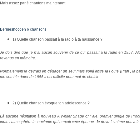
Mais assez parlé chantons maintenant
Bernieshoot en 6 chansons
1) Quelle chanson passait à la radio à ta naissance ?
Je dois dire que je n’ai aucun souvenir de ce qui passait à la radio en 1957. Alor
revenus en mémoire.
Normalement je devrais en dégager un seul mais voilà entre la Foule (Piaf) , la ba
me semble dater de 1956 il est difficile pour moi de choisir.
2) Quelle chanson évoque ton adolescence ?
Là aucune hésitation à nouveau A Whiter Shade of Pale, premier single de Proc
toute l’atmosphère insouciante qui berçait cette époque. Je devrais même pouvoir