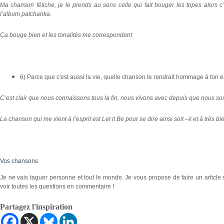
Ma chanson fétiche, je le prends au sens celle qui fait bouger les tripes alors
l’album patchanka.
Ça bouge bien et les tonalités me correspondent
6) Parce que c'est aussi la vie, quelle chanson te rendrait hommage à ton 
C’est clair que nous connaissons tous la fin, nous vivons avec depuis que nous s
La chanson qui me vient à l’esprit est Let it Be pour se dire ainsi soit –il et à très bi
Vos chansons
Je ne vais taguer personne et tout le monde. Je vous propose de faire un articl
voir toutes les questions en commentaire !
Partagez l'inspiration