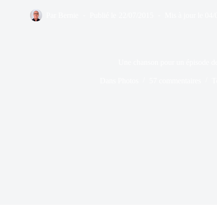
Par
Bernie
Publié le
22/07/2015
Mis à jour le
04/
Une chanson pour un épisode de
Dans
Photos
57 commentaires
T