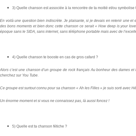
3) Quelle chanson est associée à la rencontre de ta moitié et/ou symbolise 
En voilà une question bien indiscrète. Je plaisante, si je devais en retenir une et 
des bons moments et bien donc cette chanson ce serait « How deep is your love 
époque sans le SIDA, sans internet, sans téléphone portable mais avec de l’excel
4) Quelle chanson te booste en cas de gros cafard ?
Alors c’est une chanson d’un groupe de rock français Au bonheur des dames e
cherchez sur You Tube.
Ce groupe est surtout connu pour sa chanson « Ah les Filles » je suis sorti avec Hél
Un énorme moment et si vous ne connaissez pas, là aussi foncez !
5) Quelle est ta chanson fétiche ?