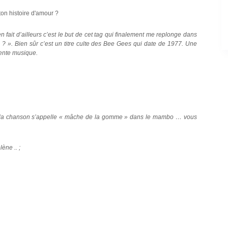
ton histoire d'amour ?
en fait d’ailleurs c’est le but de cet tag qui finalement me replonge dans
? ». Bien sûr c’est un titre culte des Bee Gees qui date de 1977. Une
lente musique.
t la chanson s’appelle « mâche de la gomme » dans le mambo … vous
ène .. ;