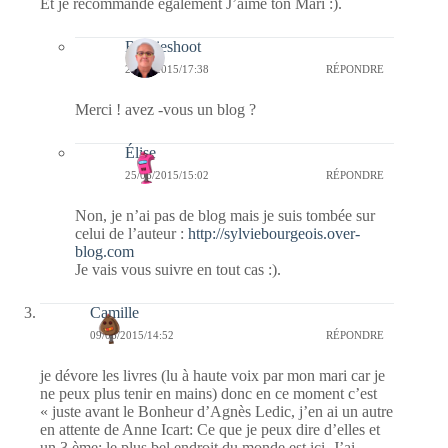
Et je recommande également J’aime ton Mari :).
Bernieshoot
23/06/2015/17:38
RÉPONDRE
Merci ! avez -vous un blog ?
Élise
25/06/2015/15:02
RÉPONDRE
Non, je n’ai pas de blog mais je suis tombée sur
celui de l’auteur :
http://sylviebourgeois.over-
blog.com
Je vais vous suivre en tout cas :).
Camille
09/06/2015/14:52
RÉPONDRE
je dévore les livres (lu à haute voix par mon mari car je
ne peux plus tenir en mains) donc en ce moment c’est
« juste avant le Bonheur d’Agnès Ledic, j’en ai un autre
en attente de Anne Icart: Ce que je peux dire d’elles et
un 3 ème: le plus bel endroit du monde est ici. J’ai