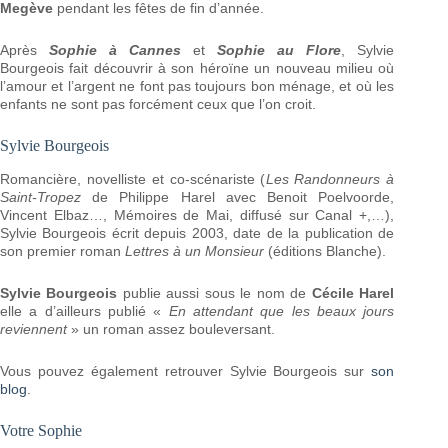
Megève
pendant les fêtes de fin d’année.
Après
Sophie à Cannes
et
Sophie au Flore
, Sylvie
Bourgeois fait découvrir à son héroïne un nouveau milieu où
l’amour et l’argent ne font pas toujours bon ménage, et où les
enfants ne sont pas forcément ceux que l’on croit.
Sylvie Bourgeois
Romancière, novelliste et co-scénariste (
Les Randonneurs à
Saint-Tropez
de Philippe Harel avec Benoit Poelvoorde,
Vincent Elbaz…, Mémoires de Mai, diffusé sur Canal +,…),
Sylvie Bourgeois écrit depuis 2003, date de la publication de
son premier roman
Lettres à un Monsieur
(éditions Blanche).
Sylvie Bourgeois
publie aussi sous le nom de
Cécile Harel
elle a d’ailleurs publié «
En attendant que les beaux jours
reviennent
» un roman assez bouleversant.
Vous pouvez également retrouver Sylvie Bourgeois sur
son
blog
.
Votre Sophie