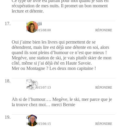
Ce type de livre est parfait pour moi quand je suis en
récupération de mes nuits. Il promet un bon moment
lecture et détente.
missfujii
02/06/2015/08:00
RÉPONDRE
Oui j’aime bien les livres qui permettent de se
détendrent, mais lire est déjà une détente en soi, alors
quand ils sont pleins d’humour ce n’est que mieux !
Megéve, une station de ski, je vais plutôt skier de mon
côté, même si j’ai déjà été en Haute Savoie.
Mer ou Montagne ? Les deux mon capitaine !
jill
02/06/2015/07:13
RÉPONDRE
Ah si de l’humour…. Megève, le ski, mer parce que je
la trouve chez moi… merci Bernie
dom
02/06/2015/06:15
RÉPONDRE