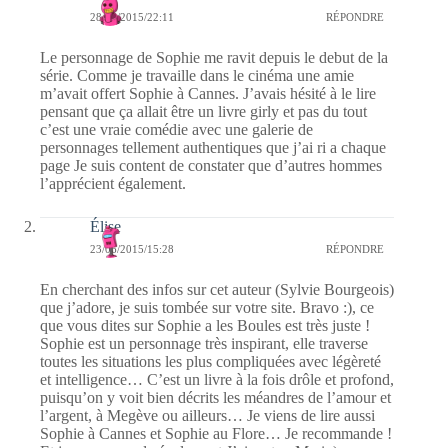
28/06/2015/22:11
RÉPONDRE
Le personnage de Sophie me ravit depuis le debut de la
série. Comme je travaille dans le cinéma une amie
m’avait offert Sophie à Cannes. J’avais hésité à le lire
pensant que ça allait être un livre girly et pas du tout
c’est une vraie comédie avec une galerie de
personnages tellement authentiques que j’ai ri a chaque
page Je suis content de constater que d’autres hommes
l’apprécient également.
Élise
23/06/2015/15:28
RÉPONDRE
En cherchant des infos sur cet auteur (Sylvie Bourgeois)
que j’adore, je suis tombée sur votre site. Bravo :), ce
que vous dites sur Sophie a les Boules est très juste !
Sophie est un personnage très inspirant, elle traverse
toutes les situations les plus compliquées avec légèreté
et intelligence… C’est un livre à la fois drôle et profond,
puisqu’on y voit bien décrits les méandres de l’amour et
l’argent, à Megève ou ailleurs… Je viens de lire aussi
Sophie à Cannes et Sophie au Flore… Je recommande !