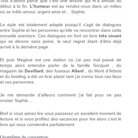
Tout d’abord parce que c’est une lecture qui m’a amusé du
début à la fin.
L’humour
est au rendez-vous dans un milieu
où se mêle amour, argent amis et… Sophie.
Le style est totalement adapté puisqu’il s’agit de dialogues
entre Sophie et les personnes qu’elle va rencontrer dans cette
nouvelle aventure. Ces dialogues en font un livre
très vivant
qui se dévore sans peine, le seul regret étant d’être déjà
arrivé à la dernière page.
Et puis Megève est une station où j’ai pas mal passé de
temps alors entendre parler de la famille Socquet , du
magasin de
Duvillard
, des fuseaux
Allard
, du Mont d’Arbois
et du bowling a été un brai plaisir tant j’ai connu tous ces lieux
et ces personnes.
Je me demande d’ailleurs comment j’ai fait pour ne pas
croiser Sophie…
Bref si vous aimez lire vous passerez un excellent moment de
lecture et si vous profitez des vacances pour lire alors c’est le
livre qui vous conviendra parfaitement.
Quatrième de couverture