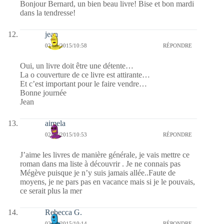
Bonjour Bernard, un bien beau livre! Bise et bon mardi
dans la tendresse!
jean
02/06/2015/10:58
RÉPONDRE
Oui, un livre doit être une détente…
La o couverture de ce livre est attirante…
Et c’est important pour le faire vendre…
Bonne journée
Jean
aimela
02/06/2015/10:53
RÉPONDRE
J’aime les livres de manière générale, je vais mettre ce
roman dans ma liste à découvrir . Je ne connais pas
Mégève puisque je n’y suis jamais allée..Faute de
moyens, je ne pars pas en vacance mais si je le pouvais,
ce serait plus la mer
Rebecca G.
02/06/2015/10:14
RÉPONDRE