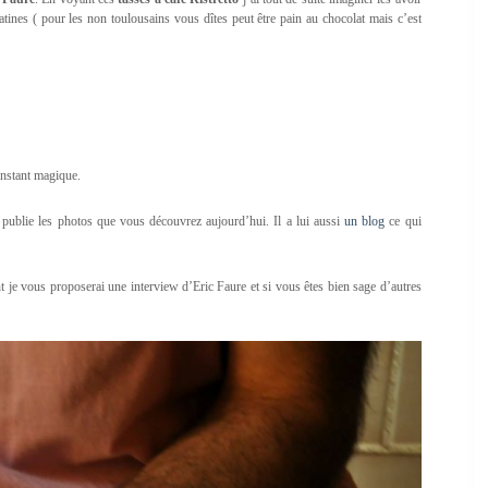
latines ( pour les non toulousains vous dîtes peut être pain au chocolat mais c’est
instant magique.
 publie les photos que vous découvrez aujourd’hui. Il a lui aussi
un blog
ce qui
t je vous proposerai une interview d’Eric Faure et si vous êtes bien sage d’autres