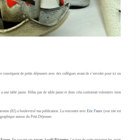
re conséquent de petits déjeuners avec des collègues avant de s’envoler pour ici ou
a une table jaune. Hélas pas de table jaune et donc cela contrariait volontiers mon
aronne (82) a bouleversé ma publication. La rencontre avec
Eric Faure
(son site est
ographique autour du Petit Déjeuner.
 Faure
. En voyant ces
tasses à café Ristretto
j’ai tout de suite imaginer les avoir