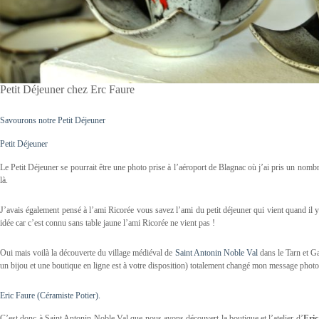
Petit Déjeuner chez Erc Faure
Savourons notre Petit Déjeuner
Petit Déjeuner
Le Petit Déjeuner se pourrait être une photo prise à l’aéroport de Blagnac où j’ai pris un nomb
là.
J’avais également pensé à l’ami Ricorée vous savez l’ami du petit déjeuner qui vient quand il y 
idée car c’est connu sans table jaune l’ami Ricorée ne vient pas !
Oui mais voilà la découverte du village médiéval de
Saint Antonin Noble Val
dans le Tarn et G
un bijou et une boutique en ligne est à votre disposition) totalement changé mon message phot
Eric Faure (Céramiste Potier).
C’est donc à Saint Antonin Noble Val que nous avons découvert la boutique et l’atelier d’
Eric