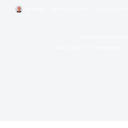
Par
Bernie
Publié le
31/05/2015
Mis à jour le
08/1
Savourons votre Petit Déje
Dans
LifeStyle
30 commentaires