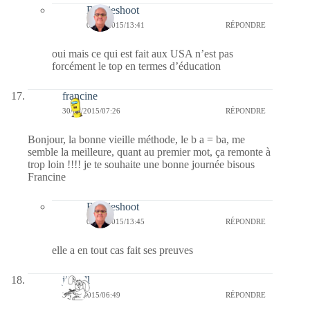
Bernieshoot
05/05/2015/13:41
RÉPONDRE
oui mais ce qui est fait aux USA n’est pas
forcément le top en termes d’éducation
francine
30/04/2015/07:26
RÉPONDRE
Bonjour, la bonne vieille méthode, le b a = ba, me
semble la meilleure, quant au premier mot, ça remonte à
trop loin !!!! je te souhaite une bonne journée bisous
Francine
Bernieshoot
05/05/2015/13:45
RÉPONDRE
elle a en tout cas fait ses preuves
jill bill
30/04/2015/06:49
RÉPONDRE