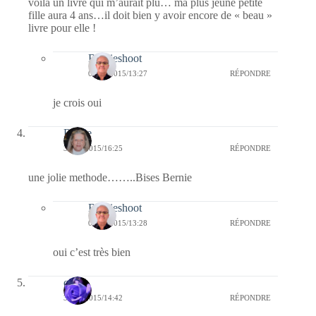
voilà un livre qui m’aurait plu… ma plus jeune petite
fille aura 4 ans…il doit bien y avoir encore de « beau »
livre pour elle !
Bernieshoot
05/05/2015/13:27
RÉPONDRE
je crois oui
Renee
30/04/2015/16:25
RÉPONDRE
une jolie methode……..Bises Bernie
Bernieshoot
05/05/2015/13:28
RÉPONDRE
oui c’est très bien
covix
30/04/2015/14:42
RÉPONDRE