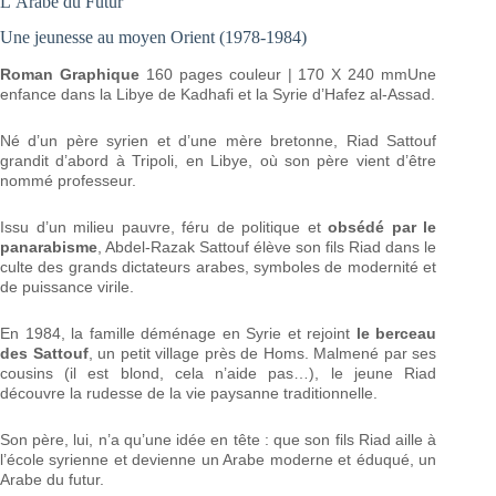
L’Arabe du Futur
Une jeunesse au moyen Orient (1978-1984)
Roman Graphique
160 pages couleur | 170 X 240 mmUne
enfance dans la Libye de Kadhafi et la Syrie d’Hafez al-Assad.
Né d’un père syrien et d’une mère bretonne, Riad Sattouf
grandit d’abord à Tripoli, en Libye, où son père vient d’être
nommé professeur.
Issu d’un milieu pauvre, féru de politique et
obsédé par le
panarabisme
, Abdel-Razak Sattouf élève son fils Riad dans le
culte des grands dictateurs arabes, symboles de modernité et
de puissance virile.
En 1984, la famille déménage en Syrie et rejoint
le berceau
des Sattouf
, un petit village près de Homs. Malmené par ses
cousins (il est blond, cela n’aide pas…), le jeune Riad
découvre la rudesse de la vie paysanne traditionnelle.
Son père, lui, n’a qu’une idée en tête : que son fils Riad aille à
l’école syrienne et devienne un Arabe moderne et éduqué, un
Arabe du futur.