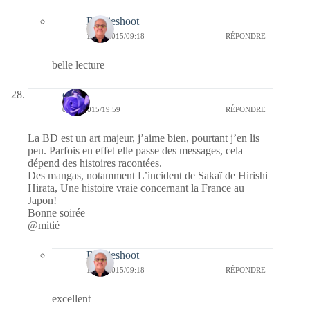
Bernieshoot
14/04/2015/09:18
RÉPONDRE
belle lecture
covix
06/04/2015/19:59
RÉPONDRE
La BD est un art majeur, j’aime bien, pourtant j’en lis
peu. Parfois en effet elle passe des messages, cela
dépend des histoires racontées.
Des mangas, notamment L’incident de Sakaï de Hirishi
Hirata, Une histoire vraie concernant la France au
Japon!
Bonne soirée
@mitié
Bernieshoot
14/04/2015/09:18
RÉPONDRE
excellent