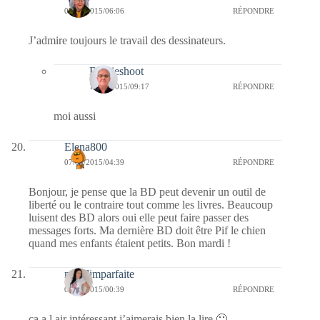
07/04/2015/06:06
RÉPONDRE
J’admire toujours le travail des dessinateurs.
Bernieshoot
14/04/2015/09:17
RÉPONDRE
moi aussi
Elena800
07/04/2015/04:39
RÉPONDRE
Bonjour, je pense que la BD peut devenir un outil de
liberté ou le contraire tout comme les livres. Beaucoup
luisent des BD alors oui elle peut faire passer des
messages forts. Ma dernière BD doit être Pif le chien
quand mes enfants étaient petits. Bon mardi !
melolimparfaite
07/04/2015/00:39
RÉPONDRE
ça a l air intéressant j’aimerais bien la lire 🙂