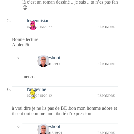
là c’est un roman dessiné .. je sais .. tu n’es pas fan
😉
lemenuisiart
07/04/2015/20:27
RÉPONDRE
Bonne lecture
A bientôt
Bernieshoot
13/04/2015/19:19
RÉPONDRE
merci !
l'angevine
07/04/2015/20:12
RÉPONDRE
à vrai dire je ne lis pas de BD,bon mon homme adore et
il sent oui comme une liberté d’expression
Bernieshoot
13/04/2015/19:21
RÉPONDRE