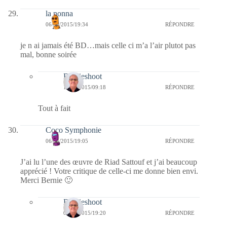
la nonna
06/04/2015/19:34
RÉPONDRE
je n ai jamais été BD…mais celle ci m’a l’air plutot pas
mal, bonne soirée
Bernieshoot
14/04/2015/09:18
RÉPONDRE
Tout à fait
Coco Symphonie
06/04/2015/19:05
RÉPONDRE
J’ai lu l’une des œuvre de Riad Sattouf et j’ai beaucoup
apprécié ! Votre critique de celle-ci me donne bien envi.
Merci Bernie 🙂
Bernieshoot
06/04/2015/19:20
RÉPONDRE