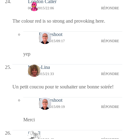
London Caller
06/04/2015/22:06
RÉPONDRE
The colour red is so strong and provoking here.
Bernieshoot
14/04/2015/09:17
RÉPONDRE
yep
Maria-Lina
06/04/2015/21:33
RÉPONDRE
Un petit coucou pour te souhaiter une bonne soirée!
Bernieshoot
14/04/2015/09:19
RÉPONDRE
Merci
jill bill