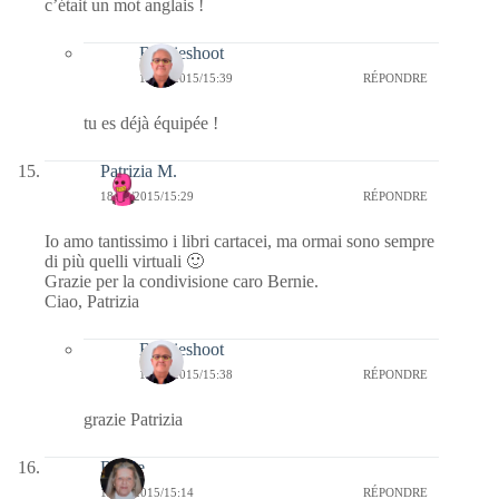
c’était un mot anglais !
Bernieshoot
19/02/2015/15:39
RÉPONDRE
tu es déjà équipée !
Patrizia M.
18/02/2015/15:29
RÉPONDRE
Io amo tantissimo i libri cartacei, ma ormai sono sempre
di più quelli virtuali 🙂
Grazie per la condivisione caro Bernie.
Ciao, Patrizia
Bernieshoot
19/02/2015/15:38
RÉPONDRE
grazie Patrizia
Renee
18/02/2015/15:14
RÉPONDRE