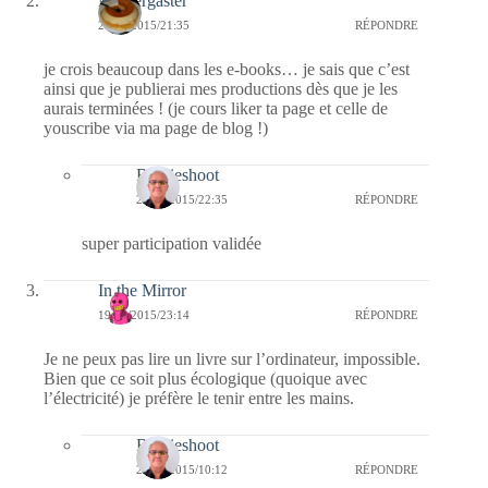
Messergaster
20/02/2015/21:35
RÉPONDRE
je crois beaucoup dans les e-books… je sais que c’est
ainsi que je publierai mes productions dès que je les
aurais terminées ! (je cours liker ta page et celle de
youscribe via ma page de blog !)
Bernieshoot
20/02/2015/22:35
RÉPONDRE
super participation validée
In the Mirror
19/02/2015/23:14
RÉPONDRE
Je ne peux pas lire un livre sur l’ordinateur, impossible.
Bien que ce soit plus écologique (quoique avec
l’électricité) je préfère le tenir entre les mains.
Bernieshoot
20/02/2015/10:12
RÉPONDRE