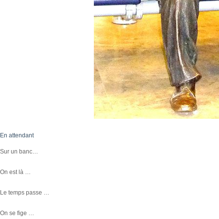
En attendant
Sur un banc…
On est là …
Le temps passe …
On se fige …