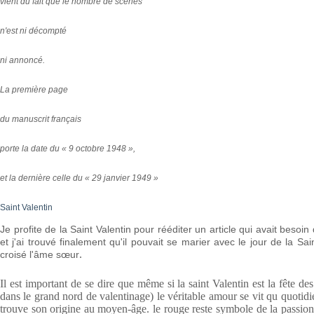
vient du fait que le nombre de scènes
n'est ni décompté
ni annoncé.
La première page
du manuscrit français
porte la date du « 9 octobre 1948 »,
et la dernière celle du « 29 janvier 1949 »
Saint Valentin
Je profite de la Saint Valentin pour rééditer un article qui avait besoin 
et j'ai trouvé finalement qu'il pouvait se marier avec le jour de la S
.
croisé l'âme sœur
Il est important de se dire que même si la saint Valentin est la fête de
dans le grand nord de valentinage) le véritable amour se vit qu quotidi
trouve son origine au moyen-âge. le rouge reste symbole de la passion