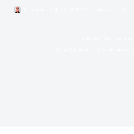
Par
Bernie
Publié le
14/02/2015
Mis à jour le
04/11
Valentine’s Day – Saint Val
Dans
Chronique
154 commentaires