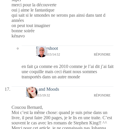
merci pour la découverte
oui j aime le fantastique
qui sait si le smondes ne serons pas ainsi dans tant d
années
on peut tout imaginer
bonne soirée
kénavo
Bernieshoot
22/01/2015/14:52
RÉPONDRE
en fait ça comme en 2010 comme je l’ai dit j’ai fait
une coquille mais ceci étant nous sommes
transportés dans un autre monde
Needs and Moods
21/01/2015/19:32
RÉPONDRE
Coucou Bernard,
Moi c’est la même chose: quand je suis prise dans un
livre, il peut faire 200 pages, je le lis en une traite. C’est
souvent le cas avec les romans de Stephen King!! ^^
Merci pour cet article, je ne connaissais pas Johanna