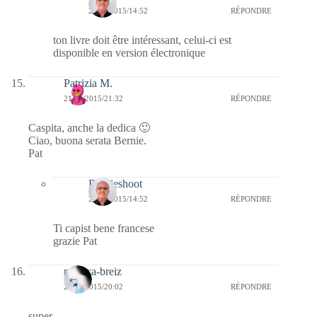
22/01/2015/14:52
RÉPONDRE
ton livre doit être intéressant, celui-ci est
disponible en version électronique
Patrizia M.
21/01/2015/21:32
RÉPONDRE
Caspita, anche la dedica 🙂
Ciao, buona serata Bernie.
Pat
Bernieshoot
22/01/2015/14:52
RÉPONDRE
Ti capist bene francese
grazie Pat
monica-breiz
21/01/2015/20:02
RÉPONDRE
super