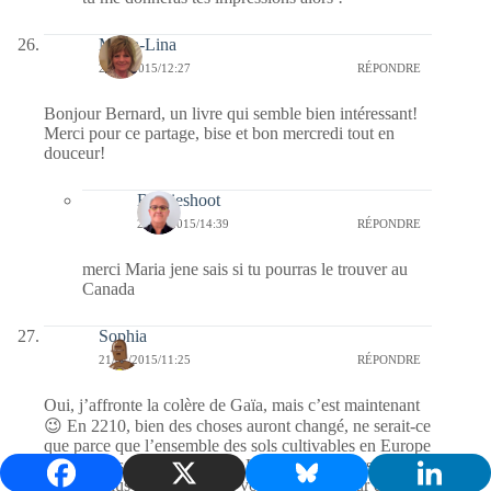
Maria-Lina
21/01/2015/12:27
RÉPONDRE
Bonjour Bernard, un livre qui semble bien intéressant!
Merci pour ce partage, bise et bon mercredi tout en
douceur!
Bernieshoot
22/01/2015/14:39
RÉPONDRE
merci Maria jene sais si tu pourras le trouver au
Canada
Sophia
21/01/2015/11:25
RÉPONDRE
Oui, j’affronte la colère de Gaïa, mais c’est maintenant
😉 En 2210, bien des choses auront changé, ne serait-ce
que parce que l’ensemble des sols cultivables en Europe
et aux Etats-Unis sera morts. Les mondes futurs sont
souvent plus marqués par la volonté de l’auteur que par