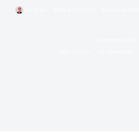
Par
Bernie
Publié le
01/01/2015
Mis à jour le
24/09
Bonne Année 2015
Dans
LifeStyle
100 commentaires