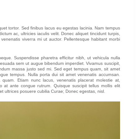
iquet tortor. Sed finibus lacus eu egestas lacinia. Nam tempus
tum ac, ultricies iaculis velit. Donec aliquet tincidunt turpis,
t venenatis viverra mi ut auctor. Pellentesque habitant morbi
eque. Suspendisse pharetra efficitur nibh, ut vehicula nulla
ed malesuada sem ut augue bibendum imperdiet. Vivamus suscipit,
bendum massa justo sed mi. Sed eget tempus quam, sit amet
ngue tempus. Nulla porta dui sit amet venenatis accumsan.
a quam. Etiam nunc lacus, venenatis placerat molestie at,
at ante congue rutrum. Quisque suscipit tellus mollis elit
et ultrices posuere cubilia Curae; Donec egestas, nisl.