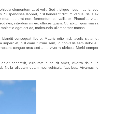
icula elementum at et velit. Sed tristique risus mauris, sed
. Suspendisse laoreet, nisl hendrerit dictum varius, risus ex
ximus nec erat non, fermentum convallis ex. Phasellus vitae
m sodales, interdum mi eu, ultrices quam. Curabitur quis massa
, molestie eget est ac, malesuada ullamcorper massa.
 blandit consequat libero. Mauris odio nisl, iaculis sit amet
 imperdiet, nisl diam rutrum sem, id convallis sem dolor eu
s. Praesent congue arcu sed ante viverra ultrices. Morbi semper
olor hendrerit, vulputate nunc sit amet, viverra risus. In
. Nulla aliquam quam nec vehicula faucibus. Vivamus id