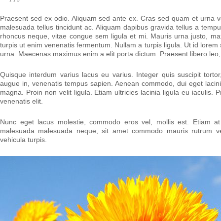
Praesent sed ex odio. Aliquam sed ante ex. Cras sed quam et urna veh
malesuada tellus tincidunt ac. Aliquam dapibus gravida tellus a tempus
rhoncus neque, vitae congue sem ligula et mi. Mauris urna justo, ma
turpis ut enim venenatis fermentum. Nullam a turpis ligula. Ut id lore
urna. Maecenas maximus enim a elit porta dictum. Praesent libero leo
Quisque interdum varius lacus eu varius. Integer quis suscipit tortor,
augue in, venenatis tempus sapien. Aenean commodo, dui eget lacinia
magna. Proin non velit ligula. Etiam ultricies lacinia ligula eu iaculi
venenatis elit.
Nunc eget lacus molestie, commodo eros vel, mollis est. Etiam at d
malesuada malesuada neque, sit amet commodo mauris rutrum vel
vehicula turpis.