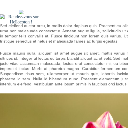
Sed eleifend auctor arcu, in mollis dolor dapibus quis. Praesent eu al
urna non malesuada consectetur. Aenean augue ligula, sollicitudin ut dic
in tempor felis convallis et. Fusce tincidunt non lorem quis varius. U
tristique senectus et netus et malesuada fames ac turpis egestas.
Fusce mauris nulla, aliquam sit amet augue sit amet, mattis varius n
ultrices id. Integer ut lectus eu turpis blandit aliquet ac et velit. S
justo vitae accumsan malesuada, lectus erat consectetur mi, eu bi
imperdiet lectus. Morbi at pharetra magna. Curabitur fermentum co
Suspendisse risus sem, ullamcorper ut mauris quis, lobortis lacini
pharetra id sem. Nulla id bibendum nunc. Praesent elementum justo 
interdum eleifend. Vestibulum ante ipsum primis in faucibus orci luctus 