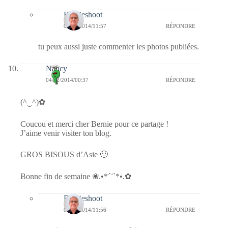
Bernieshoot
04/12/2014/11:57
RÉPONDRE
tu peux aussi juste commenter les photos publiées.
Nancy
04/12/2014/00:37
RÉPONDRE
(^‿^)✿
Coucou et merci cher Bernie pour ce partage !
J’aime venir visiter ton blog.
GROS BISOUS d’Asie 🙂
Bonne fin de semaine ❀.•*´¨`*•.✿
Bernieshoot
04/12/2014/11:56
RÉPONDRE