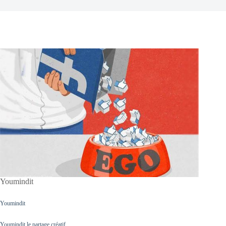
Youmindit
Youmindit
Youmindit le partage créatif