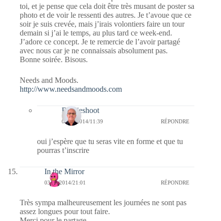
toi, et je pense que cela doit être très musant de poster sa
photo et de voir le ressenti des autres. Je t’avoue que ce
soir je suis crevée, mais j’irais volontiers faire un tour
demain si j’ai le temps, au plus tard ce week-end.
J’adore ce concept. Je te remercie de l’avoir partagé
avec nous car je ne connaissais absolument pas.
Bonne soirée. Bisous.
Needs and Moods.
http://www.needsandmoods.com
Bernieshoot
04/12/2014/11:39
RÉPONDRE
oui j’espère que tu seras vite en forme et que tu
pourras t’inscrire
In the Mirror
03/12/2014/21:01
RÉPONDRE
Très sympa malheureusement les journées ne sont pas
assez longues pour tout faire.
Merci pour le partage.