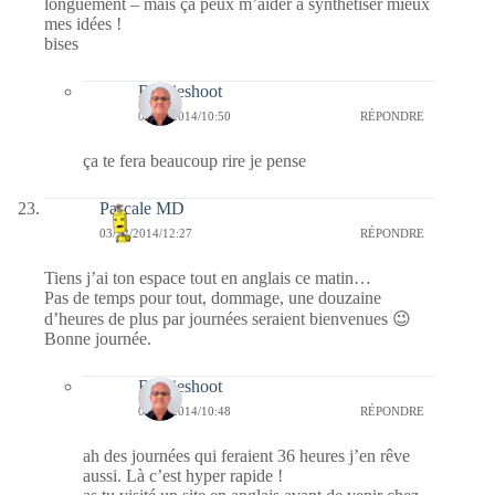
longuement – mais çà peux m’aider à synthétiser mieux
mes idées !
bises
Bernieshoot
04/12/2014/10:50
RÉPONDRE
ça te fera beaucoup rire je pense
Pascale MD
03/12/2014/12:27
RÉPONDRE
Tiens j’ai ton espace tout en anglais ce matin…
Pas de temps pour tout, dommage, une douzaine
d’heures de plus par journées seraient bienvenues 😉
Bonne journée.
Bernieshoot
04/12/2014/10:48
RÉPONDRE
ah des journées qui feraient 36 heures j’en rêve
aussi. Là c’est hyper rapide !