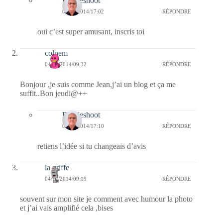
Bernieshoot
07/12/2014/17:02
RÉPONDRE
oui c’est super amusant, inscris toi
colnem
04/12/2014/09:32
RÉPONDRE
Bonjour ,je suis comme Jean,j’ai un blog et ça me
suffit..Bon jeudi@++
Bernieshoot
04/12/2014/17:10
RÉPONDRE
retiens l’idée si tu changeais d’avis
la griffe
04/12/2014/09:19
RÉPONDRE
souvent sur mon site je comment avec humour la photo
et j’ai vais amplifié cela ,bises