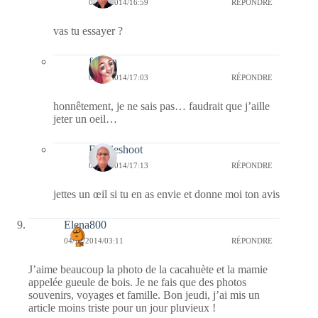
04/12/2014/16:59
RÉPONDRE
vas tu essayer ?
fedora
04/12/2014/17:03
RÉPONDRE
honnêtement, je ne sais pas… faudrait que j’aille
jeter un oeil…
Bernieshoot
04/12/2014/17:13
RÉPONDRE
jettes un œil si tu en as envie et donne moi ton avis
Elena800
04/12/2014/03:11
RÉPONDRE
J’aime beaucoup la photo de la cacahuète et la mamie
appelée gueule de bois. Je ne fais que des photos
souvenirs, voyages et famille. Bon jeudi, j’ai mis un
article moins triste pour un jour pluvieux !