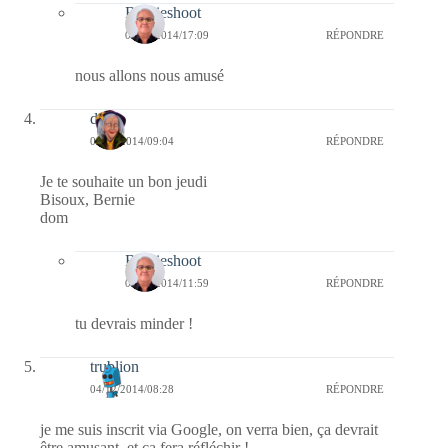
Bernieshoot
04/12/2014/17:09
RÉPONDRE
nous allons nous amusé
dom
04/12/2014/09:04
RÉPONDRE
Je te souhaite un bon jeudi
Bisoux, Bernie
dom
Bernieshoot
04/12/2014/11:59
RÉPONDRE
tu devrais minder !
trublion
04/12/2014/08:28
RÉPONDRE
je me suis inscrit via Google, on verra bien, ça devrait
être amusant, et ça fera réfléchir !