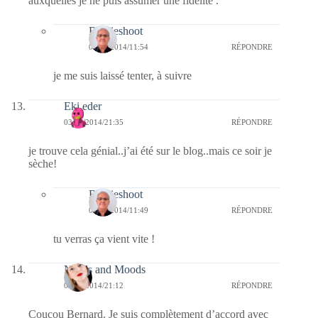
auxquelles je ne puis assumer une fidélité .
Bernieshoot
04/12/2014/11:54
RÉPONDRE
je me suis laissé tenter, à suivre
Eki eder
03/12/2014/21:35
RÉPONDRE
je trouve cela génial..j’ai été sur le blog..mais ce soir je
sèche!
Bernieshoot
04/12/2014/11:49
RÉPONDRE
tu verras ça vient vite !
Needs and Moods
03/12/2014/21:12
RÉPONDRE
Coucou Bernard. Je suis complètement d’accord avec