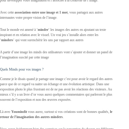
pour développer votre imagination et l’associée à la créativité de l’image.
Avec cette
association entre une image et 1 mot
, vous partagez aux autres
internautes votre propre vision de l’image.
Tout le monde est amené à ‘
minder
‘ les images des autres en ajoutant un texte
inspirant et en relation avec le visuel. Un vrai jeu s’installe alors entre les
‘
minders
‘ qui vont surenchérir les uns par rapport aux autres
A partir d’une image les minds des utilisateurs vont s’ajouter et donner un panel de
l’imagination suscité par cette image
Quels Minds pour vos images ?
Comme je le disais quand je partage une image c’est pour avoir le regard des autres
parce que de ce regard va naitre un échange et une évolution artistique. Dans une
exposition photo le plus frustrant est de ne pas avoir les réactions des visiteurs. Au
mieux s’il y a un livre d’or vous aurez quelques commentaires qui parleront le plus
souvent de l’exposition et non des œuvres exposées.
Là avec
Youmindit
vous aurez, surtout si vos créations sont de bonnes qualités,
le
retour de l’imagination des autres minders
.
Vous aurez évidemment bien des surprises car la perception de chacun est différente