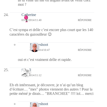
as tu visité un site en anglais avant de venir chez
moi ?
Catherine
03/12/2014/11:40
RÉPONDRE
C’est sympa et drôle c’est encore plus court que les 140
caractères du gazouilleur 😉
Bernieshoot
04/12/2014/10:47
RÉPONDRE
oui et c’est vraiment drôle et rapide.
jill bill
03/12/2014/11:12
RÉPONDRE
Eh eh intéressant, je découvre, je n’ai qu’un blog
d’écriture… "mes" photos viennent des autres ! Pour la
petite mémé je dirais… "BRANCHEE" !!!! lol… merci
Bernieshoot