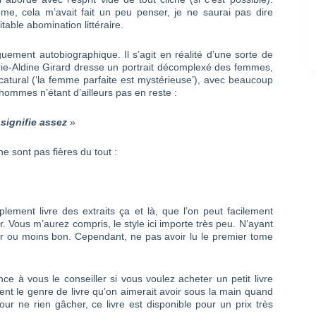
e, cela m’avait fait un peu penser, je ne saurai pas dire
table abomination littéraire.
uement autobiographique. Il s’agit en réalité d’une sorte de
rie-Aldine Girard dresse un portrait décomplexé des femmes,
catural (‘la femme parfaite est mystérieuse’), avec beaucoup
ommes n’étant d’ailleurs pas en reste :
signifie assez
»
e sont pas fières du tout :
mplement livre des extraits ça et là, que l’on peut facilement
 Vous m’aurez compris, le style ici importe très peu. N’ayant
eur ou moins bon. Cependant, ne pas avoir lu le premier tome
nce à vous le conseiller si vous voulez acheter un petit livre
ent le genre de livre qu’on aimerait avoir sous la main quand
ur ne rien gâcher, ce livre est disponible pour un prix très