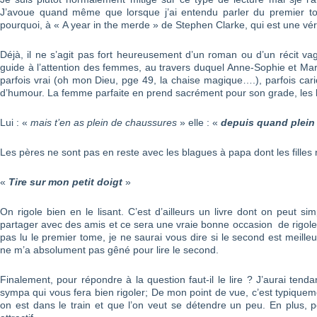
J’avoue quand même que lorsque j’ai entendu parler du premier tom
pourquoi, à « A year in the merde » de Stephen Clarke, qui est une véri
Déjà, il ne s’agit pas fort heureusement d’un roman ou d’un récit vag
guide à l’attention des femmes, au travers duquel Anne-Sophie et Ma
parfois vrai (oh mon Dieu, pge 49, la chaise magique….), parfois cari
d’humour. La femme parfaite en prend sacrément pour son grade, les h
Lui : «
mais t’en as plein de chaussures
» elle : «
depuis quand plein 
Les pères ne sont pas en reste avec les blagues à papa dont les filles n
«
Tire sur mon petit doigt
»
On rigole bien en le lisant. C’est d’ailleurs un livre dont on peut si
partager avec des amis et ce sera une vraie bonne occasion de rigoler.
pas lu le premier tome, je ne saurai vous dire si le second est meill
ne m’a absolument pas gêné pour lire le second.
Finalement, pour répondre à la question faut-il le lire ? J’aurai tenda
sympa qui vous fera bien rigoler; De mon point de vue, c’est typiquem
on est dans le train et que l’on veut se détendre un peu. En plus, po