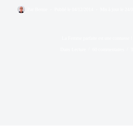
Par
Bernie
Publié le
04/12/2014
Mis à jour le
24/
La Femme parfaite est une connasse ! 
Dans
Lecture
60 commentaires
T