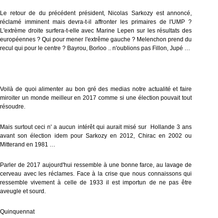
Le retour de du précédent président, Nicolas Sarkozy est annoncé,
réclamé imminent mais devra-t-il affronter les primaires de l'UMP ?
L'extrème droite surfera-t-elle avec Marine Lepen sur les résultats des
européennes ? Qui pour mener l'extrême gauche ? Melenchon prend du
recul qui pour le centre ? Bayrou, Borloo .. n'oublions pas Fillon, Jupé …
Voilà de quoi alimenter au bon gré des medias notre actualité et faire
miroiter un monde meilleur en 2017 comme si une élection pouvait tout
résoudre.
Mais surtout ceci n' a aucun intérêt qui aurait misé sur Hollande 3 ans
avant son élection idem pour Sarkozy en 2012, Chirac en 2002 ou
Mitterand en 1981 …
Parler de 2017 aujourd'hui ressemble à une bonne farce, au lavage de
cerveau avec les réclames. Face à la crise que nous connaissons qui
ressemble vivement à celle de 1933 il est importun de ne pas être
aveugle et sourd.
Quinquennat