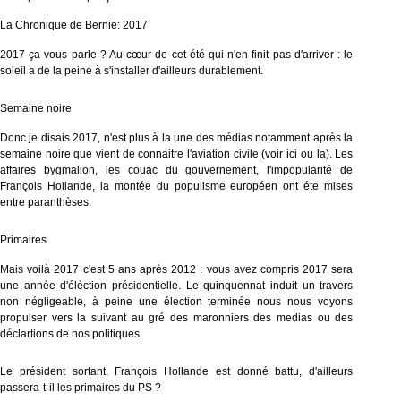
La Chronique de Bernie: 2017
2017 ça vous parle ? Au cœur de cet été qui n'en finit pas d'arriver : le
soleil a de la peine à s'installer d'ailleurs durablement.
Semaine noire
Donc je disais 2017, n'est plus à la une des médias notamment après la
semaine noire que vient de connaitre l'aviation civile (voir
ici
ou
la
). Les
affaires bygmalion, les couac du gouvernement, l'impopularité de
François Hollande, la montée du populisme européen ont éte mises
entre paranthèses.
Primaires
Mais voilà 2017 c'est 5 ans après 2012 : vous avez compris 2017 sera
une année d'éléction présidentielle. Le quinquennat induit un travers
non négligeable, à peine une élection terminée nous nous voyons
propulser vers la suivant au gré des maronniers des medias ou des
déclartions de nos politiques.
Le président sortant, François Hollande est donné battu, d'ailleurs
passera-t-il les primaires du PS ?