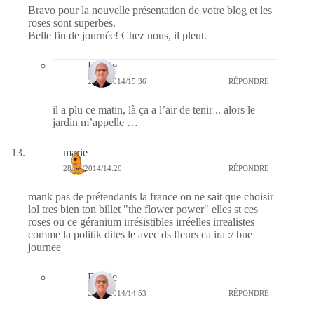
Bravo pour la nouvelle présentation de votre blog et les
roses sont superbes.
Belle fin de journée! Chez nous, il pleut.
Bernie
28/07/2014/15:36
RÉPONDRE
il a plu ce matin, là ça a l’air de tenir .. alors le
jardin m’appelle …
marie
28/07/2014/14:20
RÉPONDRE
mank pas de prétendants la france on ne sait que choisir
lol tres bien ton billet "the flower power" elles st ces
roses ou ce géranium irrésistibles irréelles irrealistes
comme la politik dites le avec ds fleurs ca ira :/ bne
journee
Bernie
28/07/2014/14:53
RÉPONDRE