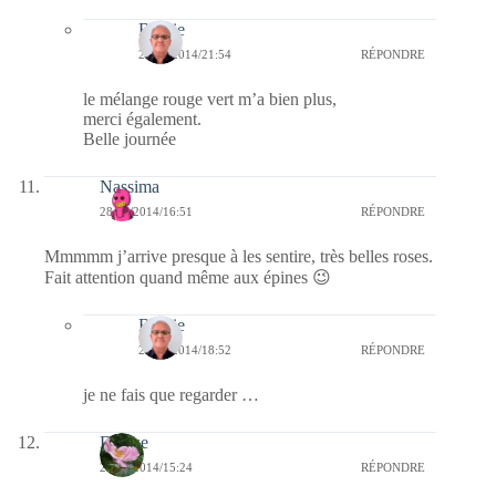
Bernie
28/07/2014/21:54
RÉPONDRE
le mélange rouge vert m’a bien plus,
merci également.
Belle journée
Nassima
28/07/2014/16:51
RÉPONDRE
Mmmmm j’arrive presque à les sentire, très belles roses.
Fait attention quand même aux épines 😉
Bernie
28/07/2014/18:52
RÉPONDRE
je ne fais que regarder …
Denise
28/07/2014/15:24
RÉPONDRE