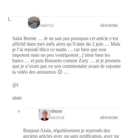
alain l.
19/07/2016/07:53
RÉPONDRE
Salut Bernie … Je ne sais pas pourquoi cet article s’est
affiché dans mes méls alors qu’il date du 2 juin … Mais
je l’ai reposté illico ce matin … car bien que non
impotent mais un peu ventripotent , j’aime bien les
bancs … et puis Brassens comme Zazy … et je promets
que je n’avais pas vu son commentaire avant de rajouter
la vidéo des amoureux 😉 …
@t
alain
Bernieshoot
19/07/2016/15:33
RÉPONDRE
Bonjour Alain, régulièrement je reprends des
anciens articles avec ou sans notification, avec ou