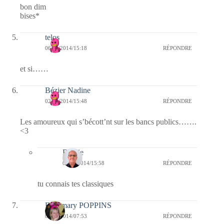
bon dim
bises*
telos
06/06/2014/15:18
RÉPONDRE
et si……
Bézier Nadine
02/06/2014/15:48
RÉPONDRE
Les amoureux qui s’bécott’nt sur les bancs publics…….
<3
Bernie
02/06/2014/15:58
RÉPONDRE
tu connais tes classiques
Fabymary POPPINS
02/06/2014/07:53
RÉPONDRE