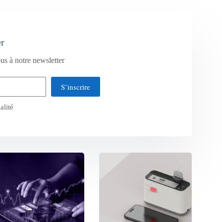
er
us à notre newsletter
S’inscrire
alité