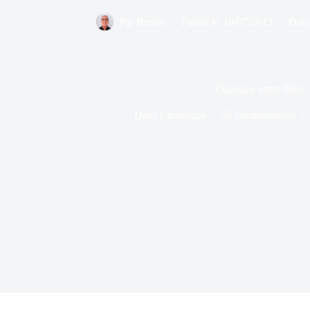
Par
Bernie
Publié le
10/07/2013
Dan
Dialogue entre filles
Dans
Chronique
56 commentaires