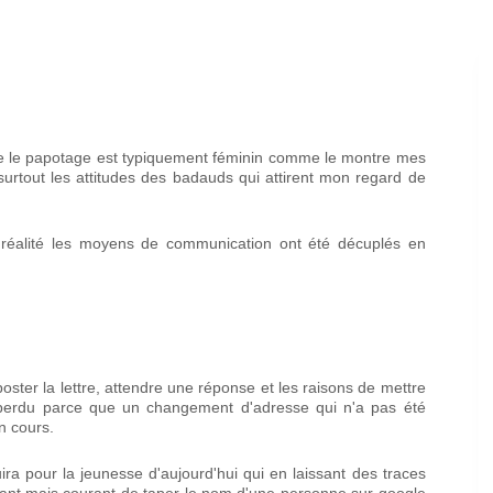
s que le papotage est typiquement féminin comme le montre mes
surtout les attitudes des badauds qui attirent mon regard de
en réalité les moyens de communication ont été décuplés en
t poster la lettre, attendre une réponse et les raisons de mettre
si perdu parce que un changement d'adresse qui n'a pas été
n cours.
a pour la jeunesse d'aujourd'hui qui en laissant des traces