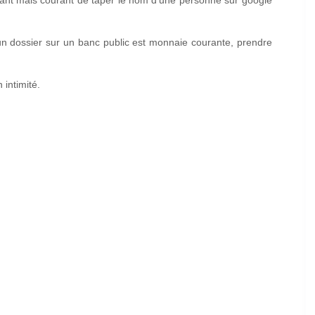
enant mais courant de taper le nom d'une personne sur google
r un dossier sur un banc public est monnaie courante, prendre
 intimité.