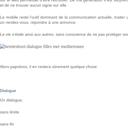
sur le web permettait d'être retrouver. De ma génération il est surpr
et de ne trouver aucun signe sur elle.
Le mobile reste l'outil dominant de la communication actuelle, traite
un rendez-vous, répondre à une annonce.
Le vie s'étale ainsi aux autres, sans conscience de ne pas protéger son
Alors papotons, il en restera sûrement quelque chose
Dialogue
Un dialogue,
sans limite
sans fin