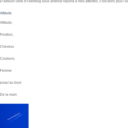
D’ailleurs celle d’Overblog sous android répond à mes attentes, c’est donc plus l’a
Attitude
Attitude,
Position,
Cheveux
Couleurs,
Femme
jusqu’au bout
De la main