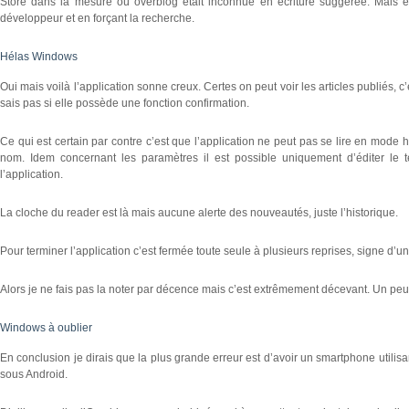
Store dans la mesure où overblog était inconnue en écriture suggérée. Mais en
développeur et en forçant la recherche.
Hélas Windows
Oui mais voilà l’application sonne creux. Certes on peut voir les articles publiés, 
sais pas si elle possède une fonction confirmation.
Ce qui est certain par contre c’est que l’application ne peut pas se lire en mode
nom. Idem concernant les paramètres il est possible uniquement d’éditer le te
l’application.
La cloche du reader est là mais aucune alerte des nouveautés, juste l’historique.
Pour terminer l’application c’est fermée toute seule à plusieurs reprises, signe d
Alors je ne fais pas la noter par décence mais c’est extrêmement décevant. Un peu 
Windows à oublier
En conclusion je dirais que la plus grande erreur est d’avoir un smartphone utilis
sous Android.