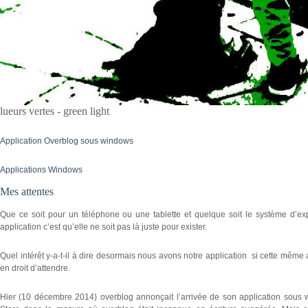
lueurs vertes - green light
Application Overblog sous windows
Applications Windows
Mes attentes
Que ce soit pour un téléphone ou une tablette et quelque soit le système d’exp
application c’est qu’elle ne soit pas là juste pour exister.
Quel intérêt y-a-t-il à dire desormais nous avons notre application si cette mê
en droit d’attendre.
Hier (10 décembre 2014) overblog annonçait l’arrivée de son application sous w