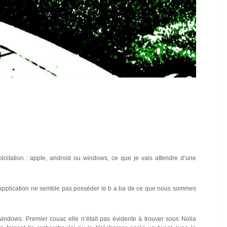
loitation : apple, android ou windows, ce que je vais attendre d’une
me application ne semble pas posséder le b a ba de ce que nous sommes
indows. Premier couac elle n’était pas évidente à trouver sous Nolia