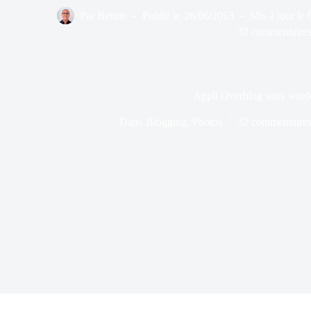
Par
Bernie
Publié le
26/06/2013
Mis à jour le
32 commentaire
Appli Overblog sous win
Dans
Blogging
,
Photos
32 commentaire