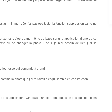
 forçant l’a recherche j’ai pu la télécharger après un tweet avec le
c’est un minimum. Je n’ai pas osé tester la fonction suppression car je ne
 horizontal .. c’est quand même de base sur une application digne de ce
xte ou de changer la photo. Dnc si je n’ai besoin de rien j’utilise
’une jeunesse qui demande à grandir.
comme la photo que j’ai retravaillé et qui semble en construction.
ant des applications windows, car elles sont toutes en dessous de celles