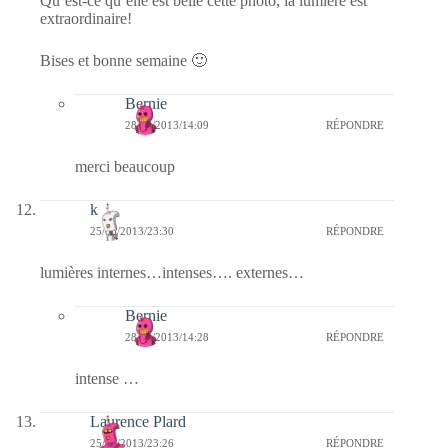
Qu’est-ce qu’elle est belle cette photo, la lumière est
extraordinaire!
Bises et bonne semaine 🙂
Bernie
28/06/2013/14:09
RÉPONDRE
merci beaucoup
k
25/06/2013/23:30
RÉPONDRE
lumières internes…intenses…. externes…
Bernie
28/06/2013/14:28
RÉPONDRE
intense …
Laurence Plard
25/06/2013/23:26
RÉPONDRE