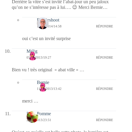
Derrière la vitre s’est invité l’abat-jour un peu jaloux
qu’on ne s’intéresse pas à lui…. 😉 Merci Bernie…
Bernieshoot
14/12/2014/14:58
RÉPONDRE
oui c’est un invité surprise
M@g
05/07/2013/19:27
RÉPONDRE
Bien vu ! très original » abat ville » …
Bernie
11/07/2013/13:42
RÉPONDRE
merci …
PetitePomme
25/06/2013/23:51
RÉPONDRE