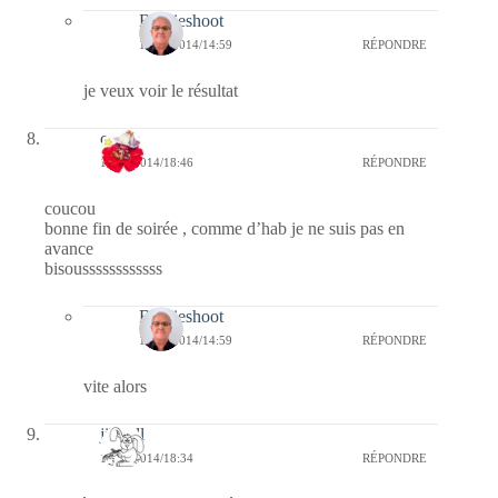
Bernieshoot
14/12/2014/14:59
RÉPONDRE
je veux voir le résultat
cerise
13/12/2014/18:46
RÉPONDRE
coucou
bonne fin de soirée , comme d’hab je ne suis pas en
avance
bisoussssssssssss
Bernieshoot
14/12/2014/14:59
RÉPONDRE
vite alors
jill bill
13/12/2014/18:34
RÉPONDRE