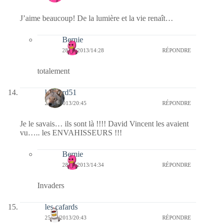
J’aime beaucoup! De la lumière et la vie renaît…
Bernie
28/06/2013/14:28
RÉPONDRE
totalement
louvard51
25/06/2013/20:45
RÉPONDRE
Je le savais… ils sont là !!!! David Vincent les avaient
vu….. les ENVAHISSEURS !!!
Bernie
28/06/2013/14:34
RÉPONDRE
Invaders
les cafards
25/06/2013/20:43
RÉPONDRE