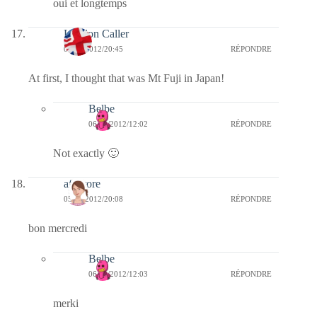
oui et longtemps
London Caller
05/09/2012/20:45
RÉPONDRE
At first, I thought that was Mt Fuji in Japan!
Belbe
06/09/2012/12:02
RÉPONDRE
Not exactly 🙂
afaurore
05/09/2012/20:08
RÉPONDRE
bon mercredi
Belbe
06/09/2012/12:03
RÉPONDRE
merki