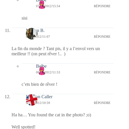
07/09/2012/15:54
RÉPONDRE
sisi
Marion B.
06/09/2012/11:07
RÉPONDRE
La fin du monde ? Tant pis, il y a l’envol vers un
meilleur !! (on peut rêver !.. )
Belbe
06/09/2012/11:53
RÉPONDRE
c’ets bien de rêver !
London Caller
06/09/2012/10:59
RÉPONDRE
Ha ha… You found the cat in the photo? ;o)
Well spotted!