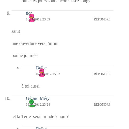
oui et es jours sont encore assez longs
tiot
06/09/2012/23:59
RÉPONDRE
salut
une ouverture vers l’infini
bonne journée
Belbe
07/09/2012/15:53
RÉPONDRE
à toi aussi
Gérard Méry
06/09/2012/23:24
RÉPONDRE
et la Terre serait ronde ? non ?
Belbe