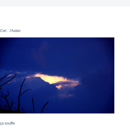
Ciel…l'Autan
ça souffle