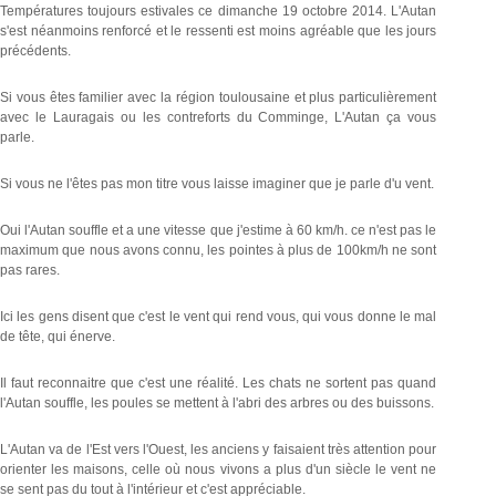
Températures toujours estivales ce dimanche 19 octobre 2014. L'Autan
s'est néanmoins renforcé et le ressenti est moins agréable que les jours
précédents.
Si vous êtes familier avec la région toulousaine et plus particulièrement
avec le Lauragais ou les contreforts du Comminge, L'Autan ça vous
parle.
Si vous ne l'êtes pas mon titre vous laisse imaginer que je parle d'u vent.
Oui l'Autan souffle et a une vitesse que j'estime à 60 km/h. ce n'est pas le
maximum que nous avons connu, les pointes à plus de 100km/h ne sont
pas rares.
Ici les gens disent que c'est le vent qui rend vous, qui vous donne le mal
de tête, qui énerve.
Il faut reconnaitre que c'est une réalité. Les chats ne sortent pas quand
l'Autan souffle, les poules se mettent à l'abri des arbres ou des buissons.
L'Autan va de l'Est vers l'Ouest, les anciens y faisaient très attention pour
orienter les maisons, celle où nous vivons a plus d'un siècle le vent ne
se sent pas du tout à l'intérieur et c'est appréciable.