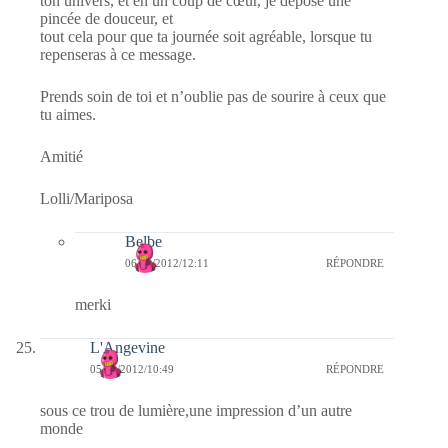
ton univers, et en un coup de cœur, je dépose une
pincée de douceur, et
tout cela pour que ta journée soit agréable, lorsque tu
repenseras à ce message.
Prends soin de toi et n’oublie pas de sourire à ceux que
tu aimes.
Amitié
Lolli/Mariposa
Belbe
06/09/2012/12:11
RÉPONDRE
merki
L'Angevine
05/09/2012/10:49
RÉPONDRE
sous ce trou de lumière,une impression d’un autre
monde