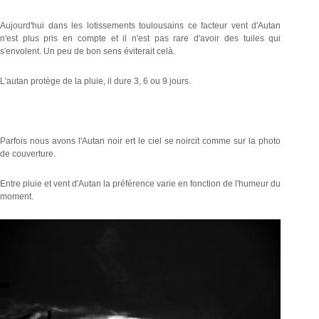
Aujourd'hui dans les lotissements toulousains ce facteur vent d'Autan
n'est plus pris en compte et il n'est pas rare d'avoir des tuiles qui
s'envolent. Un peu de bon sens éviterait celà.
L'autan protège de la pluie, il dure 3, 6 ou 9 jours.
Parfois nous avons l'Autan noir ert le ciel se noircit comme sur la photo
de couverture.
Entre pluie et vent d'Autan la préférence varie en fonction de l'humeur du
moment.