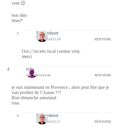
vent 😉
bon dim
bises*
Bernieshoot
19/10/2014/15:19
RÉPONDRE
Oui c’est très local comme vent,
merci
rosa
19/10/2014/10:48
RÉPONDRE
je suis maintenant en Provence , alors peut être que je
vais profiter de l’Autan ???
Bon dimanche automnal
rosa
Bernieshoot
19/10/2014/15:17
RÉPONDRE