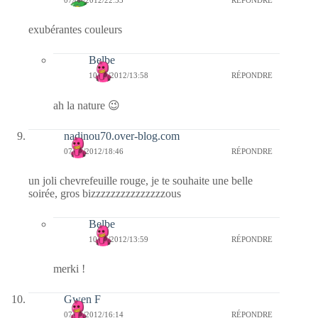
07/09/2012/22:53
RÉPONDRE
exubérantes couleurs
Belbe
10/09/2012/13:58
RÉPONDRE
ah la nature 😉
nadinou70.over-blog.com
07/09/2012/18:46
RÉPONDRE
un joli chevrefeuille rouge, je te souhaite une belle
soirée, gros bizzzzzzzzzzzzzzzous
Belbe
10/09/2012/13:59
RÉPONDRE
merki !
Gwen F
07/09/2012/16:14
RÉPONDRE