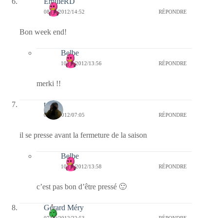
EmilieRD
08/09/2012/14:52
RÉPONDRE
Bon week end!
Belbe
10/09/2012/13:56
RÉPONDRE
merki !!
telos
08/09/2012/07:05
RÉPONDRE
il se presse avant la fermeture de la saison
Belbe
10/09/2012/13:58
RÉPONDRE
c’est pas bon d’être pressé 🙂
Gérard Méry