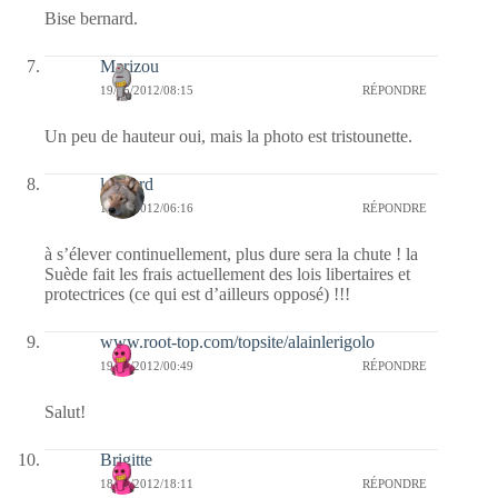
Bise bernard.
Marizou
19/05/2012/08:15
RÉPONDRE
Un peu de hauteur oui, mais la photo est tristounette.
louvard
19/05/2012/06:16
RÉPONDRE
à s’élever continuellement, plus dure sera la chute ! la
Suède fait les frais actuellement des lois libertaires et
protectrices (ce qui est d’ailleurs opposé) !!!
www.root-top.com/topsite/alainlerigolo
19/05/2012/00:49
RÉPONDRE
Salut!
Brigitte
18/05/2012/18:11
RÉPONDRE