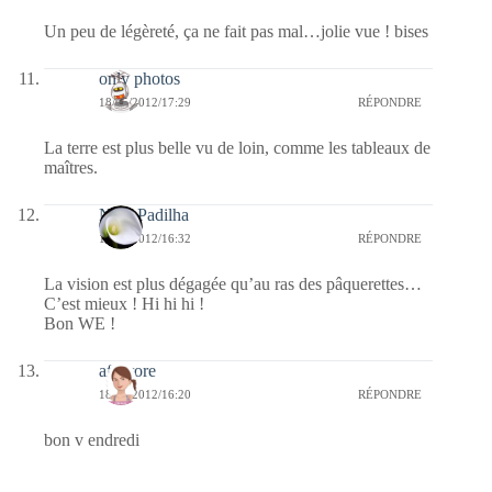
Un peu de légèreté, ça ne fait pas mal…jolie vue ! bises
only photos
18/05/2012/17:29
RÉPONDRE
La terre est plus belle vu de loin, comme les tableaux de
maîtres.
Nina Padilha
18/05/2012/16:32
RÉPONDRE
La vision est plus dégagée qu’au ras des pâquerettes…
C’est mieux ! Hi hi hi !
Bon WE !
afaurore
18/05/2012/16:20
RÉPONDRE
bon v endredi