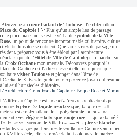
Bienvenue au
cœur battant de Toulouse
: l’emblématique
Place du Capitole
! 🌹 Plus qu’un simple lieu de passage,
cette place majestueuse est le véritable
symbole de la Ville
Rose
, un point de rencontre incontournable où histoire, culture
et vie toulousaine se côtoient. Que vous soyez de passage ou
résident, préparez-vous à être ébloui par l’architecture
néoclassique de l’
Hôtel de Ville (le Capitole)
et à marcher sur
la
Croix Occitane
monumentale. Découvrez pourquoi la
Place du Capitole est l’adresse essentielle pour quiconque
souhaite
visiter Toulouse
et plonger dans l’âme de
l’Occitanie. Suivez le guide pour explorer ce joyau qui résume
à lui seul huit siècles d’histoire.
L’Architecture Grandiose du Capitole : Brique Rose et Marbre
L’édifice du Capitole est un chef-d’œuvre architectural qui
domine la place. Sa
façade néoclassique
, longue de 128
mètres, est emblématique de la polychromie toulousaine,
mariant avec élégance la
brique rouge-rose
— qui a donné à
Toulouse son surnom de Ville Rose — et la
pierre blanche
de taille. Conçue par l’architecte Guillaume Cammas au milieu
du XVIIIe siècle, elle est ornée de huit colonnes de marbre