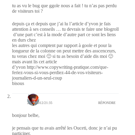
tu as vu le bug que ggole nous a fait ! tu n’as pas perdu
de visiteurs toi ?
depuis ça et depuis que j’ai lu l’article d’yvon je fais
attention à ses conseils … tu devrais te faire une blogroll
d’une part c’est à la mode d’autre part ce sont les liens
en durs chez
les autres qui comptent par rapport à goole et pour la
longueur de la colonne on peut mettre des asscenceurs,
tu veras chez moi 🙂 si tu as besoin d’aide dis moi 🙂
mais avant lis cet article
d’yvon http://www.copywriting-pratique.com/que-
feriez-vous-si-vous-perdiez-44-de-vos-visiteurs-
journaliers-d-un-seul-coup
bisous
Ava
25/03/2012/21:35
RÉPONDRE
bonjour belbe,
je pensais que tu avais arrêté les Ouceti, donc je n’ai pu
participer.