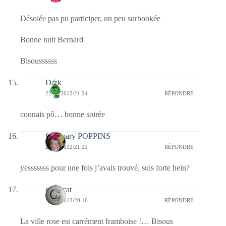
Désolée pas pu participer, un peu surbookée
Bonne nuit Bernard
Bisoussssss
Dark
22/03/2012/21:24
RÉPONDRE
connais pô… bonne soirée
fabymary POPPINS
22/03/2012/21:22
RÉPONDRE
yesssssss pour une fois j’avais trouvé, suis forte hein?
cathycat
22/03/2012/20:16
RÉPONDRE
La ville rose est carrément framboise !… Bisous