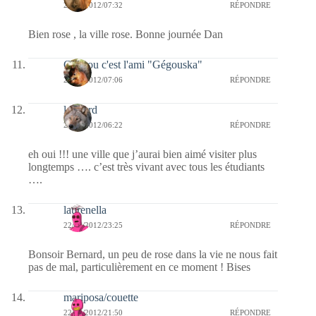
23/03/2012/07:32
RÉPONDRE
Bien rose , la ville rose. Bonne journée Dan
Coucou c'est l'ami "Gégouska"
23/03/2012/07:06
RÉPONDRE
louvard
23/03/2012/06:22
RÉPONDRE
eh oui !!! une ville que j’aurai bien aimé visiter plus
longtemps …. c’est très vivant avec tous les étudiants
….
laurenella
22/03/2012/23:25
RÉPONDRE
Bonsoir Bernard, un peu de rose dans la vie ne nous fait
pas de mal, particulièrement en ce moment ! Bises
mariposa/couette
22/03/2012/21:50
RÉPONDRE