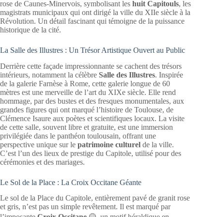
rose de Caunes-Minervois, symbolisant les
huit Capitouls
, les
magistrats municipaux qui ont dirigé la ville du XIIe siècle à la
Révolution. Un détail fascinant qui témoigne de la puissance
historique de la cité.
La Salle des Illustres : Un Trésor Artistique Ouvert au Public
Derrière cette façade impressionnante se cachent des trésors
intérieurs, notamment la célèbre
Salle des Illustres
. Inspirée
de la galerie Farnèse à Rome, cette galerie longue de 60
mètres est une merveille de l’art du XIXe siècle. Elle rend
hommage, par des bustes et des fresques monumentales, aux
grandes figures qui ont marqué l’histoire de Toulouse, de
Clémence Isaure aux poètes et scientifiques locaux. La visite
de cette salle, souvent libre et gratuite, est une immersion
privilégiée dans le panthéon toulousain, offrant une
perspective unique sur le
patrimoine culturel
de la ville.
C’est l’un des lieux de prestige du Capitole, utilisé pour des
cérémonies et des mariages.
Le Sol de la Place : La Croix Occitane Géante
Le sol de la Place du Capitole, entièrement pavé de granit rose
et gris, n’est pas un simple revêtement. Il est marqué par
l’imposante
Croix Occitane
🟡, un motif héraldique en