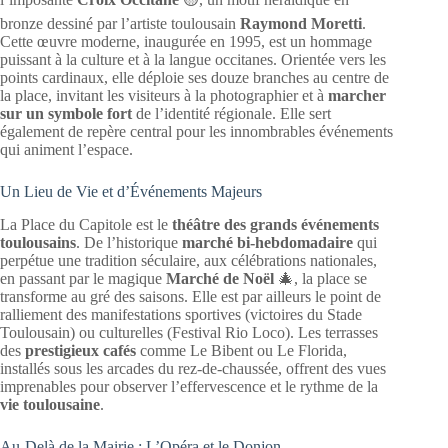
bronze dessiné par l’artiste toulousain
Raymond Moretti
.
Cette œuvre moderne, inaugurée en 1995, est un hommage
puissant à la culture et à la langue occitanes. Orientée vers les
points cardinaux, elle déploie ses douze branches au centre de
la place, invitant les visiteurs à la photographier et à
marcher
sur un symbole fort
de l’identité régionale. Elle sert
également de repère central pour les innombrables événements
qui animent l’espace.
Un Lieu de Vie et d’Événements Majeurs
La Place du Capitole est le
théâtre des grands événements
toulousains
. De l’historique
marché bi-hebdomadaire
qui
perpétue une tradition séculaire, aux célébrations nationales,
en passant par le magique
Marché de Noël
🎄, la place se
transforme au gré des saisons. Elle est par ailleurs le point de
ralliement des manifestations sportives (victoires du Stade
Toulousain) ou culturelles (Festival Rio Loco). Les terrasses
des
prestigieux cafés
comme Le Bibent ou Le Florida,
installés sous les arcades du rez-de-chaussée, offrent des vues
imprenables pour observer l’effervescence et le rythme de la
vie toulousaine
.
Au-Delà de la Mairie : L’Opéra et le Donjon