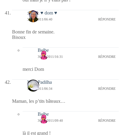
:0014: ♥ dom ♥
30/12/2011/06:40
RÉPONDRE
Bonne fin de semaine.
Bisoux
Belbe
30/12/2011/16:31
RÉPONDRE
merci Dom
Nina Padilha
30/12/2011/06:34
RÉPONDRE
Maman, les p’tits bâteaux…
Belbe
30/12/2011/09:40
RÉPONDRE
là il est grand !