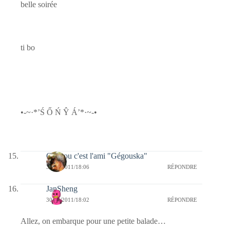
belle soirée
ti bo
•-~·*’Ś Ő Ń Ŷ Á’*·~-•
Coucou c'est l'ami "Gégouska"
30/12/2011/18:06
RÉPONDRE
JanSheng
30/12/2011/18:02
RÉPONDRE
Allez, on embarque pour une petite balade…