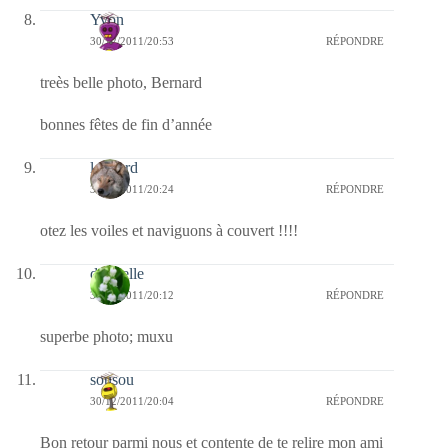
Yvon
30/12/2011/20:53
RÉPONDRE
treès belle photo, Bernard
bonnes fêtes de fin d’année
louvard
30/12/2011/20:24
RÉPONDRE
otez les voiles et naviguons à couvert !!!!
dani-elle
30/12/2011/20:12
RÉPONDRE
superbe photo; muxu
sousou
30/12/2011/20:04
RÉPONDRE
Bon retour parmi nous et contente de te relire mon ami