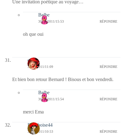
Une invitation poétique au voyage…
Belbe
30/12/2011/15:53
RÉPONDRE
oh que oui
ema
30/12/2011/11:09
RÉPONDRE
Et bien bon retour Bernard ! Bisous et bon vendredi.
Belbe
30/12/2011/15:54
RÉPONDRE
merci Ema
Framboise44
30/12/2011/10:53
RÉPONDRE