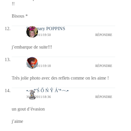
!!
Bisous *
Fabymary POPPINS
30/12/2011/19:50
RÉPONDRE
j’embarque de suite!!!
Ava
30/12/2011/19:18
RÉPONDRE
Très jolie photo avec des reflets comme on les aime !
•-~·*'Ś Ő Ń Ŷ Á'*·~-•
30/12/2011/18:36
RÉPONDRE
un gout d’évasion
j’aime