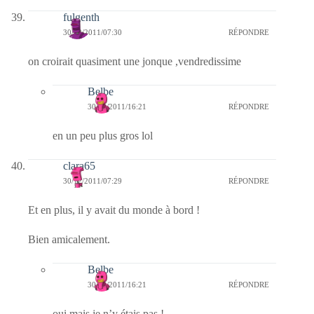
fulgenth
30/12/2011/07:30
RÉPONDRE
on croirait quasiment une jonque ,vendredissime
Belbe
30/12/2011/16:21
RÉPONDRE
en un peu plus gros lol
clara65
30/12/2011/07:29
RÉPONDRE
Et en plus, il y avait du monde à bord !
Bien amicalement.
Belbe
30/12/2011/16:21
RÉPONDRE
oui mais je n’y étais pas !