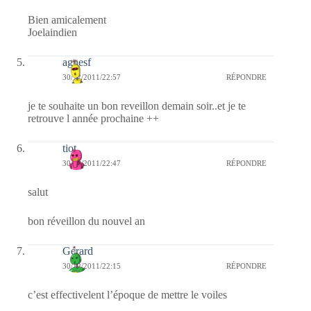
Bien amicalement
Joelaindien
agnesf
30/12/2011/22:57
RÉPONDRE
je te souhaite un bon reveillon demain soir..et je te
retrouve l année prochaine ++
tiot
30/12/2011/22:47
RÉPONDRE
salut
bon réveillon du nouvel an
Gérard
30/12/2011/22:15
RÉPONDRE
c’est effectivelent l’époque de mettre le voiles