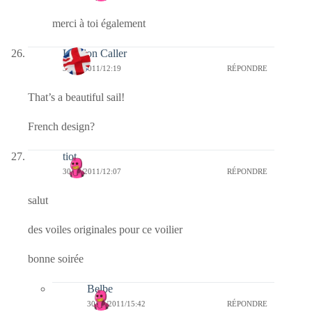
merci à toi également
London Caller
30/12/2011/12:19
RÉPONDRE
That’s a beautiful sail!
French design?
tiot
30/12/2011/12:07
RÉPONDRE
salut
des voiles originales pour ce voilier
bonne soirée
Belbe
30/12/2011/15:42
RÉPONDRE