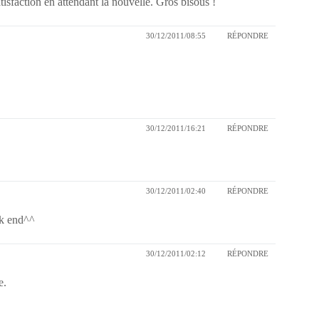
tisfaction en attendant la nouvelle. Gros bisous !
30/12/2011/08:55
RÉPONDRE
30/12/2011/16:21
RÉPONDRE
30/12/2011/02:40
RÉPONDRE
ek end^^
30/12/2011/02:12
RÉPONDRE
e.