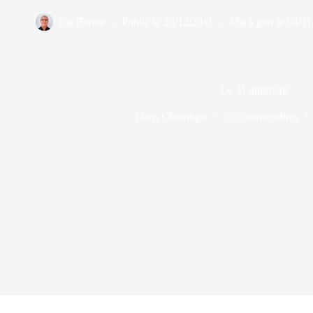
Par
Bernie
Publié le
29/12/2011
Mis à jour le
04/11
Le 31 approche …
Dans
Chronique
35 commentaires