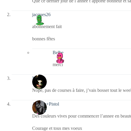
Que ce dernier jour de l’année t’apporte bonheur et sa
jacques26
abonnement fait
bonnes fêtes
Belbe
merci
Nova
Nope, pas de courses à faire, j’vais bosser tout le we
Armide+Pistol
Des couleurs vives pour commencer l’annee en beaut
Courage et tous mes voeux