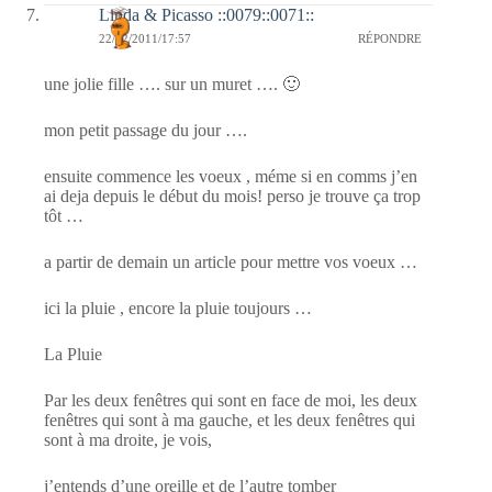
Linda & Picasso ::0079::0071::
22/12/2011/17:57
RÉPONDRE
une jolie fille …. sur un muret …. 🙂
mon petit passage du jour ….
ensuite commence les voeux , méme si en comms j’en
ai deja depuis le début du mois! perso je trouve ça trop
tôt …
a partir de demain un article pour mettre vos voeux …
ici la pluie , encore la pluie toujours …
La Pluie
Par les deux fenêtres qui sont en face de moi, les deux
fenêtres qui sont à ma gauche, et les deux fenêtres qui
sont à ma droite, je vois,
j’entends d’une oreille et de l’autre tomber