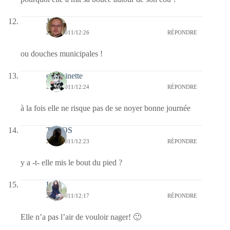
Jj
22/12/2011/12:26
RÉPONDRE
ou douches municipales !
chachinette
22/12/2011/12:24
RÉPONDRE
à la fois elle ne risque pas de se noyer bonne journée
TELOS
22/12/2011/12:23
RÉPONDRE
y a -t- elle mis le bout du pied ?
Lune
22/12/2011/12:17
RÉPONDRE
Elle n’a pas l’air de vouloir nager! 🙂