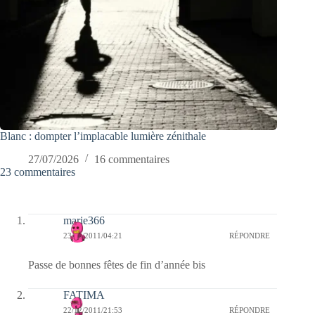
Blanc : dompter l’implacable lumière zénithale
27/07/2026
16 commentaires
23 commentaires
marie366
23/12/2011/04:21
RÉPONDRE
Passe de bonnes fêtes de fin d’année bis
FATIMA
22/12/2011/21:53
RÉPONDRE