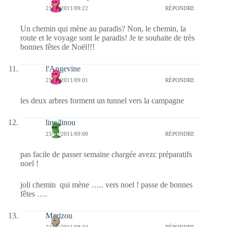
23/12/2011/09:22
RÉPONDRE
Un chemin qui mène au paradis? Non, le chemin, la
route et le voyage sont le paradis! Je te souhaite de très
bonnes fêtes de Noël!!!
l'Angevine
23/12/2011/09:01
RÉPONDRE
les deux arbres forment un tunnel vers la campagne
line/linou
23/12/2011/09:00
RÉPONDRE
pas facile de passer semaine chargée avezc préparatifs
noel !
joli chemin qui mène ….. vers noel ! passe de bonnes
fêtes ….
Marizou
23/12/2011/08:24
RÉPONDRE