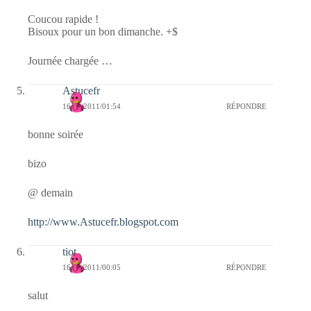
Coucou rapide !
Bisoux pour un bon dimanche. +$
Journée chargée …
Astucefr
16/10/2011/01:54
RÉPONDRE
bonne soirée
bizo
@ demain
http://www.Astucefr.blogspot.com
tiot
16/10/2011/00:05
RÉPONDRE
salut