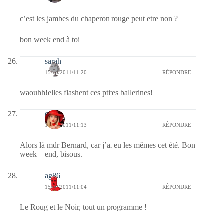
c’est les jambes du chaperon rouge peut etre non ?
bon week end à toi
sarah
15/10/2011/11:20
RÉPONDRE
waouhh!elles flashent ces ptites ballerines!
ema
15/10/2011/11:13
RÉPONDRE
Alors là mdr Bernard, car j’ai eu les mêmes cet été. Bon
week – end, bisous.
ag86
15/10/2011/11:04
RÉPONDRE
Le Roug et le Noir, tout un programme !