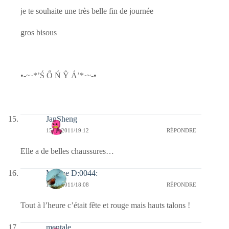
je te souhaite une très belle fin de journée
gros bisous
•-~·*’Ś Ő Ń Ŷ Á’*·~-•
JanSheng
15/10/2011/19:12
RÉPONDRE
Elle a de belles chaussures…
Marine D:0044:
15/10/2011/18:08
RÉPONDRE
Tout à l’heure c’était fête et rouge mais hauts talons !
mentale