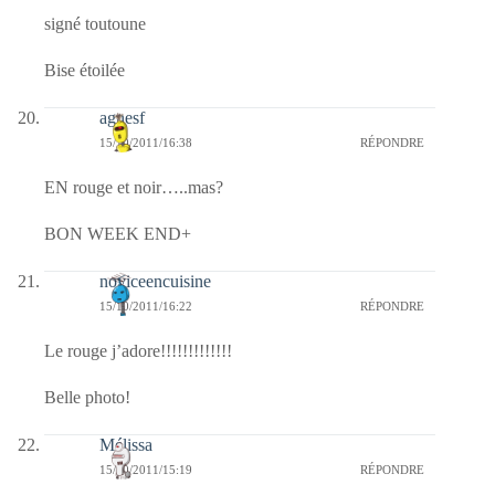
signé toutoune
Bise étoilée
agnesf
15/10/2011/16:38
RÉPONDRE
EN rouge et noir…..mas?
BON WEEK END+
noviceencuisine
15/10/2011/16:22
RÉPONDRE
Le rouge j’adore!!!!!!!!!!!!!
Belle photo!
Mélissa
15/10/2011/15:19
RÉPONDRE