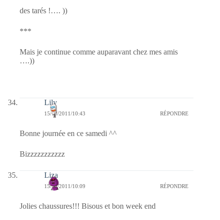
des tarés !…. ))
***
Mais je continue comme auparavant chez mes amis
….))
Lily
15/10/2011/10:43
RÉPONDRE
Bonne journée en ce samedi ^^
Bizzzzzzzzzzz
Liza
15/10/2011/10:09
RÉPONDRE
Jolies chaussures!!! Bisous et bon week end