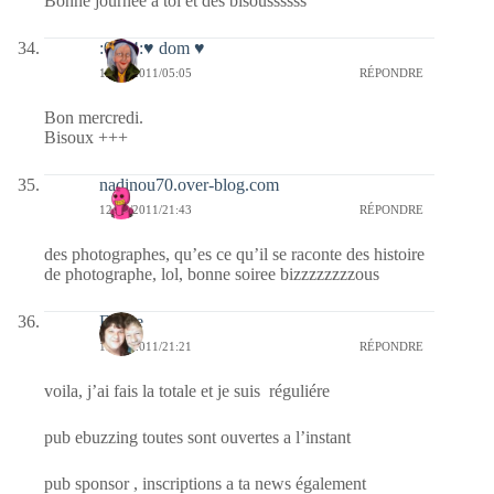
Bonne journée à toi et des bisoussssss
:0014:♥ dom ♥
13/04/2011/05:05
RÉPONDRE
Bon mercredi.
Bisoux +++
nadinou70.over-blog.com
12/04/2011/21:43
RÉPONDRE
des photographes, qu’es ce qu’il se raconte des histoire
de photographe, lol, bonne soiree bizzzzzzzzous
Eliane
12/04/2011/21:21
RÉPONDRE
voila, j’ai fais la totale et je suis réguliére
pub ebuzzing toutes sont ouvertes a l’instant
pub sponsor , inscriptions a ta news également