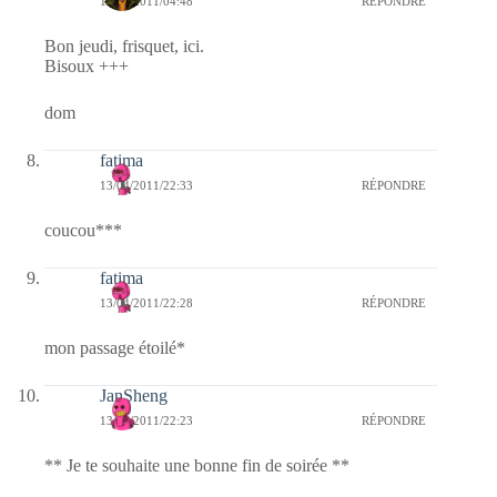
14/04/2011/04:48
RÉPONDRE
Bon jeudi, frisquet, ici.
Bisoux +++
dom
fatima
13/04/2011/22:33
RÉPONDRE
coucou***
fatima
13/04/2011/22:28
RÉPONDRE
mon passage étoilé*
JanSheng
13/04/2011/22:23
RÉPONDRE
** Je te souhaite une bonne fin de soirée **