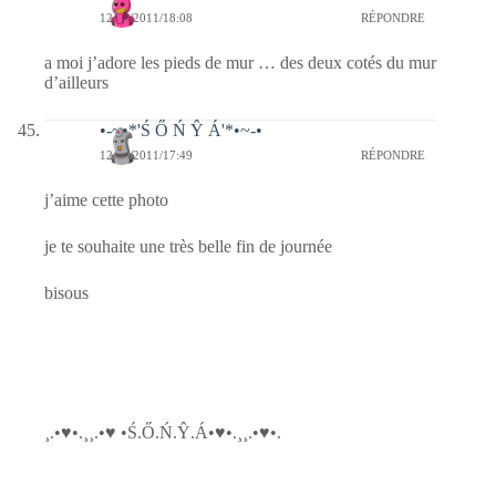
12/04/2011/18:08
RÉPONDRE
a moi j’adore les pieds de mur … des deux cotés du mur
d’ailleurs
•-~•*'Ś Ő Ń Ŷ Á'*•~-•
12/04/2011/17:49
RÉPONDRE
j’aime cette photo
je te souhaite une très belle fin de journée
bisous
¸.•♥•.¸¸.•♥ •Ś.Ő.Ń.Ŷ.Á•♥•.¸¸.•♥•.