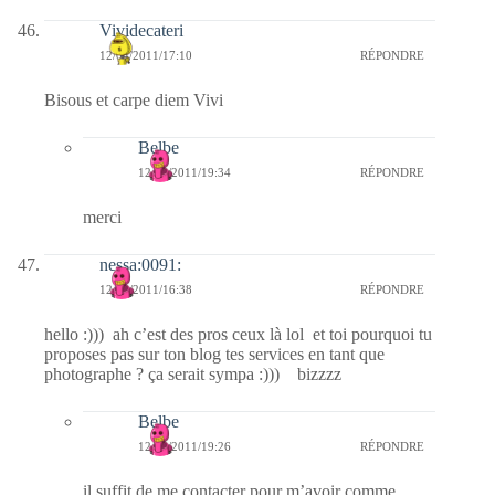
Vividecateri
12/04/2011/17:10
RÉPONDRE
Bisous et carpe diem Vivi
Belbe
12/04/2011/19:34
RÉPONDRE
merci
nessa:0091:
12/04/2011/16:38
RÉPONDRE
hello :))) ah c’est des pros ceux là lol et toi pourquoi tu
proposes pas sur ton blog tes services en tant que
photographe ? ça serait sympa :))) bizzzz
Belbe
12/04/2011/19:26
RÉPONDRE
il suffit de me contacter pour m’avoir comme