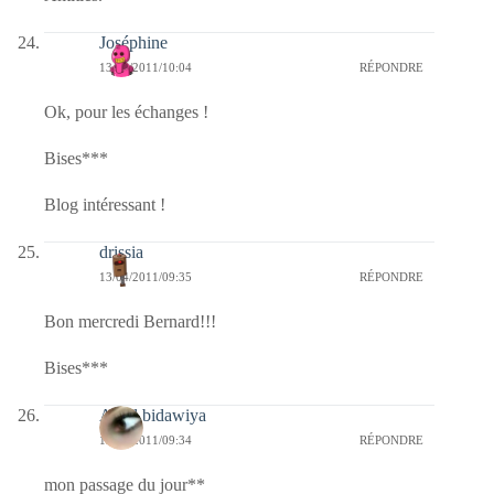
Joséphine
13/04/2011/10:04
RÉPONDRE
Ok, pour les échanges !
Bises***
Blog intéressant !
drissia
13/04/2011/09:35
RÉPONDRE
Bon mercredi Bernard!!!
Bises***
Amal bidawiya
13/04/2011/09:34
RÉPONDRE
mon passage du jour**