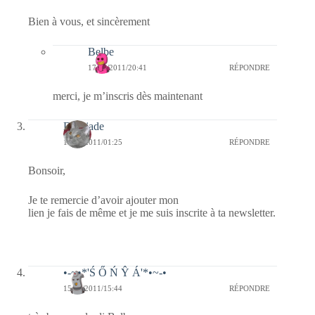
Bien à vous, et sincèrement
Belbe
17/04/2011/20:41
RÉPONDRE
merci, je m’inscris dès maintenant
Domjade
17/04/2011/01:25
RÉPONDRE
Bonsoir,
Je te remercie d’avoir ajouter mon
lien je fais de même et je me suis inscrite à ta newsletter.
•-~•*'Ś Ő Ń Ŷ Á'*•~-•
15/04/2011/15:44
RÉPONDRE