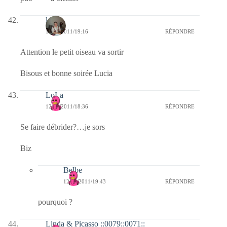
lucia
12/04/2011/19:16
RÉPONDRE
Attention le petit oiseau va sortir
Bisous et bonne soirée Lucia
LoLa
12/04/2011/18:36
RÉPONDRE
Se faire débrider?…je sors
Biz
Belbe
12/04/2011/19:43
RÉPONDRE
pourquoi ?
Linda & Picasso ::0079::0071::