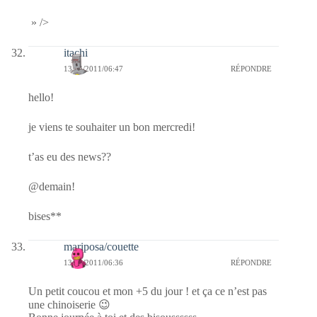
» />
itachi
13/04/2011/06:47
RÉPONDRE
hello!
je viens te souhaiter un bon mercredi!
t’as eu des news??
@demain!
bises**
mariposa/couette
13/04/2011/06:36
RÉPONDRE
Un petit coucou et mon +5 du jour ! et ça ce n’est pas
une chinoiserie 😉