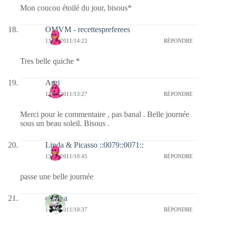
Mon coucou étoilé du jour, bisous*
OMVM - recettespreferees
13/04/2011/14:22
RÉPONDRE
Tres belle quiche *
Argi
13/04/2011/13:27
RÉPONDRE
Merci pour le commentaire , pas banal . Belle journée
sous un beau soleil. Bisous .
Linda & Picasso ::0079::0071::
13/04/2011/10:45
RÉPONDRE
passe une belle journée
chacha
13/04/2011/10:37
RÉPONDRE