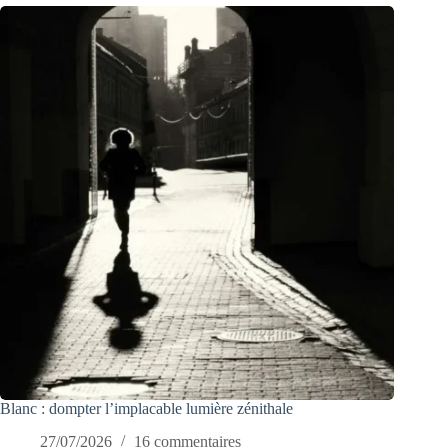
Blanc : dompter l’implacable lumière zénithale
27/07/2026
16 commentaires