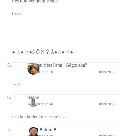
très bon vendredi Belbe
bises
● ☆● ☆●Ś Ő Ń Ŷ Á●☆● ☆●
Coucou c'est l'ami "Gégouska"
15/04/2011/07:18
RÉPONDRE
» />
rejane
14/04/2011/23:56
RÉPONDRE
ils chuchottent des secrets…
:0014:♥ dom ♥