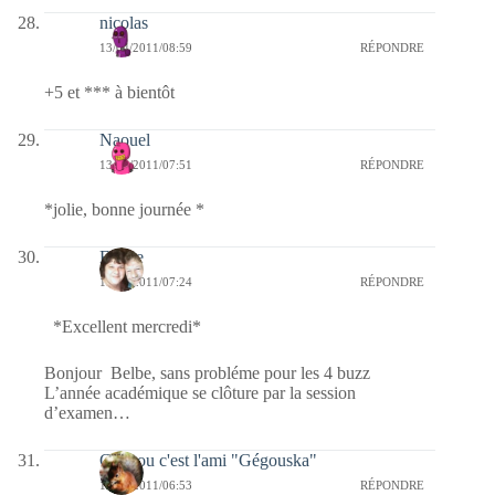
nicolas
13/04/2011/08:59
RÉPONDRE
+5 et *** à bientôt
Naouel
13/04/2011/07:51
RÉPONDRE
*jolie, bonne journée *
Eliane
13/04/2011/07:24
RÉPONDRE
*Excellent mercredi*
Bonjour Belbe, sans probléme pour les 4 buzz
L’année académique se clôture par la session
d’examen…
Coucou c'est l'ami "Gégouska"
13/04/2011/06:53
RÉPONDRE