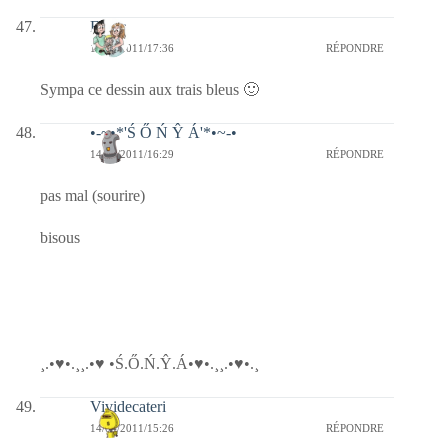
Floria
14/04/2011/17:36
RÉPONDRE
Sympa ce dessin aux trais bleus 🙂
•-~•*'Ś Ő Ń Ŷ Á'*•~-•
14/04/2011/16:29
RÉPONDRE
pas mal (sourire)
bisous
¸.•♥•.¸¸.•♥ •Ś.Ő.Ń.Ŷ.Á•♥•.¸¸.•♥•.¸
Vividecateri
14/04/2011/15:26
RÉPONDRE