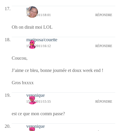
nadia
15/04/2011/18:01
RÉPONDRE
Oh on dirait moi LOL
mariposa/couette
15/04/2011/16:12
RÉPONDRE
Coucou,
J’aime ce bleu, bonne journée et doux week end !
Gros bxxxx
veronique
15/04/2011/15:55
RÉPONDRE
est ce que mon comm passe?
veronique