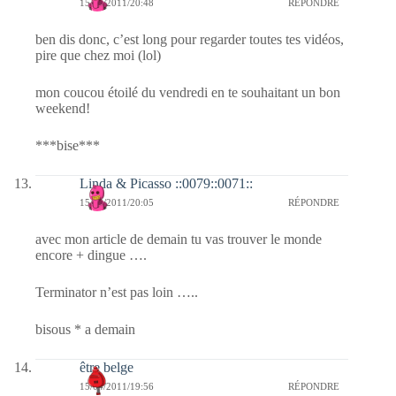
15/04/2011/20:48
RÉPONDRE
ben dis donc, c’est long pour regarder toutes tes vidéos,
pire que chez moi (lol)
mon coucou étoilé du vendredi en te souhaitant un bon
weekend!
***bise***
Linda & Picasso ::0079::0071::
15/04/2011/20:05
RÉPONDRE
avec mon article de demain tu vas trouver le monde
encore + dingue ….
Terminator n’est pas loin …..
bisous * a demain
être belge
15/04/2011/19:56
RÉPONDRE