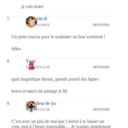
je vais tester
mamzelle.B
16/04/2011/00:22
RÉPONDRE
Un petit coucou pour te souhaiter un bon weekend !
bi$es
Yvon
15/04/2011/22:08
RÉPONDRE
quel magnifique dessin, grande pureté des lignes
bravo et merci du partage et $$
Jaffy-fleur de lys
15/04/2011/21:26
RÉPONDRE
C’est avec un peu de mal que j’arrive à te laisser un
com, tout à l’heure impossible… Je voulais simplement