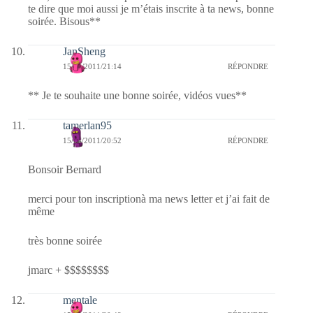
te dire que moi aussi je m’étais inscrite à ta news, bonne
soirée. Bisous**
JanSheng
15/04/2011/21:14
RÉPONDRE
** Je te souhaite une bonne soirée, vidéos vues**
tamerlan95
15/04/2011/20:52
RÉPONDRE
Bonsoir Bernard
merci pour ton inscriptionà ma news letter et j’ai fait de
même
très bonne soirée
jmarc + $$$$$$$$
mentale