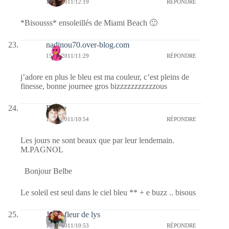
15/04/2011/12:19
RÉPONDRE
*Bisousss* ensoleillés de Miami Beach 🙂
nadinou70.over-blog.com
15/04/2011/11:29
RÉPONDRE
j’adore en plus le bleu est ma couleur, c’est pleins de
finesse, bonne journee gros bizzzzzzzzzzzous
Eliane
15/04/2011/10:54
RÉPONDRE
Les jours ne sont beaux que par leur lendemain.
M.PAGNOL
Bonjour Belbe
Le soleil est seul dans le ciel bleu ** + e buzz .. bisous
Jaffy-fleur de lys
15/04/2011/10:53
RÉPONDRE