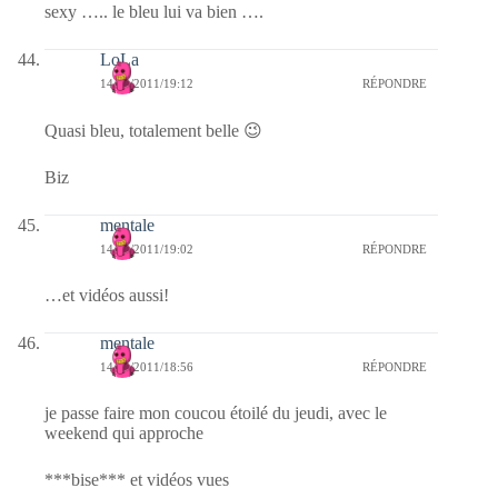
sexy ….. le bleu lui va bien ….
LoLa
14/04/2011/19:12
RÉPONDRE
Quasi bleu, totalement belle 😉
Biz
mentale
14/04/2011/19:02
RÉPONDRE
…et vidéos aussi!
mentale
14/04/2011/18:56
RÉPONDRE
je passe faire mon coucou étoilé du jeudi, avec le
weekend qui approche
***bise*** et vidéos vues