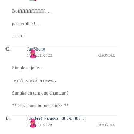
Boffffffffffffffffff…..
pas terrible !…
+++++
JanSheng
14/04/2011/20:32
RÉPONDRE
Simple et jolie…
Je m’inscris à ta news…
Sur aka en tant que chanteur ?
** Passe une bonne soirée **
Linda & Picasso ::0079::0071::
14/04/2011/20:29
RÉPONDRE