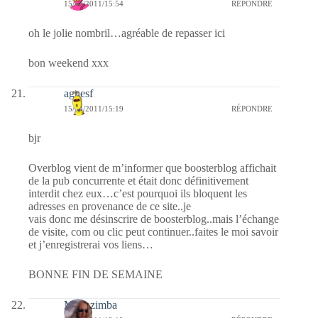
15/04/2011/15:54
RÉPONDRE
oh le jolie nombril…agréable de repasser ici
bon weekend xxx
agnesf
15/04/2011/15:19
RÉPONDRE
bjr
Overblog vient de m’informer que boosterblog affichait
de la pub concurrente et était donc définitivement
interdit chez eux…c’est pourquoi ils bloquent les
adresses en provenance de ce site..je
vais donc me désinscrire de boosterblog..mais l’échange
de visite, com ou clic peut continuer..faites le moi savoir
et j’enregistrerai vos liens…
BONNE FIN DE SEMAINE
Monazimba