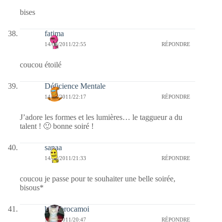
bises
fatima
14/04/2011/22:55
RÉPONDRE
coucou étoilé
Déficience Mentale
14/04/2011/22:17
RÉPONDRE
J’adore les formes et les lumières… le taggueur a du
talent ! 🙂 bonne soiré !
sanaa
14/04/2011/21:33
RÉPONDRE
coucou je passe pour te souhaiter une belle soirée,
bisous*
bricabrocamoi
14/04/2011/20:47
RÉPONDRE