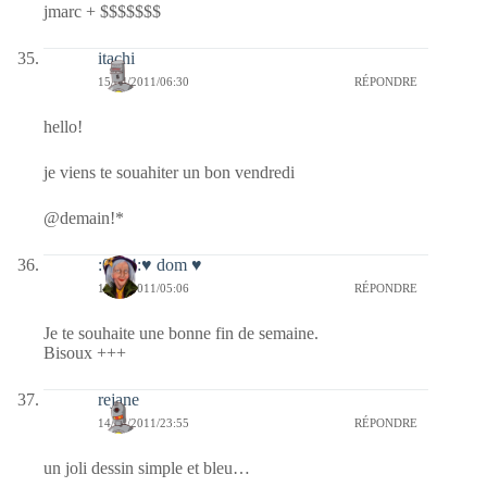
jmarc + $$$$$$$
itachi
15/04/2011/06:30
RÉPONDRE
hello!
je viens te souahiter un bon vendredi
@demain!*
:0014:♥ dom ♥
15/04/2011/05:06
RÉPONDRE
Je te souhaite une bonne fin de semaine.
Bisoux +++
rejane
14/04/2011/23:55
RÉPONDRE
un joli dessin simple et bleu…