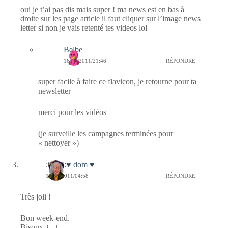
oui je t’ai pas dis mais super ! ma news est en bas à
droite sur les page article il faut cliquer sur l’image news
letter si non je vais retenté tes videos lol
Belbe
16/04/2011/21:46
RÉPONDRE
super facile à faire ce flavicon, je retourne pour ta
newsletter
merci pour les vidéos
(je surveille les campagnes terminées pour
« nettoyer »)
:0014:♥ dom ♥
16/04/2011/04:58
RÉPONDRE
Très joli !
Bon week-end.
Bisoux +++