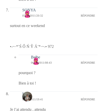
SONYA
05/02/2011/20:32
RÉPONDRE
surtout en ce weekend
•-~·*’Ś Ő Ń Ŷ Á’*·~-• 972
Belbe
06/02/2011/08:43
RÉPONDRE
pourquoi ?
Bien à toi !
Lucia
05/02/2011/19:41
RÉPONDRE
Je l’ai attendu , attendu