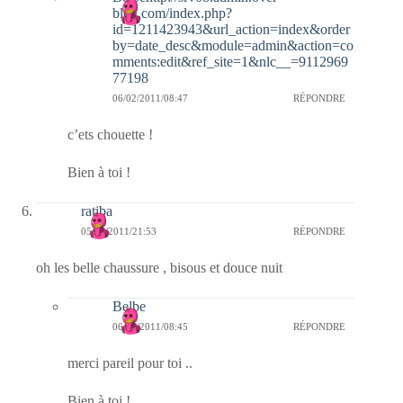
blog.com/index.php?
id=1211423943&url_action=index&order
by=date_desc&module=admin&action=co
mments:edit&ref_site=1&nlc__=9112969
77198
06/02/2011/08:47
RÉPONDRE
c’ets chouette !
Bien à toi !
ratiba
05/02/2011/21:53
RÉPONDRE
oh les belle chaussure , bisous et douce nuit
Belbe
06/02/2011/08:45
RÉPONDRE
merci pareil pour toi ..
Bien à toi !