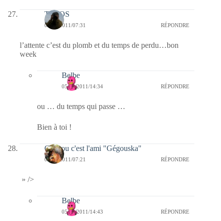
TELOS
05/02/2011/07:31
RÉPONDRE
l’attente c’est du plomb et du temps de perdu…bon
week
Belbe
05/02/2011/14:34
RÉPONDRE
ou … du temps qui passe …
Bien à toi !
Coucou c'est l'ami "Gégouska"
05/02/2011/07:21
RÉPONDRE
» />
Belbe
05/02/2011/14:43
RÉPONDRE