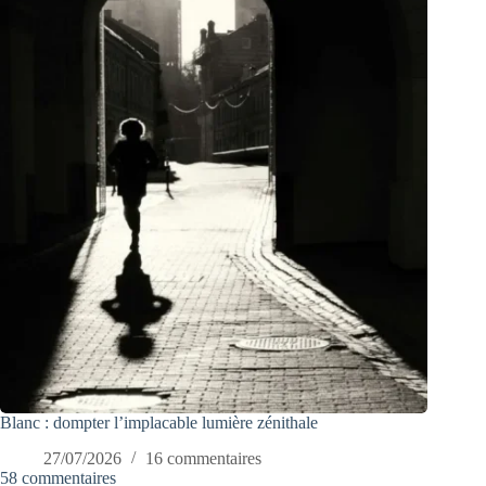
Blanc : dompter l’implacable lumière zénithale
27/07/2026
16 commentaires
58 commentaires