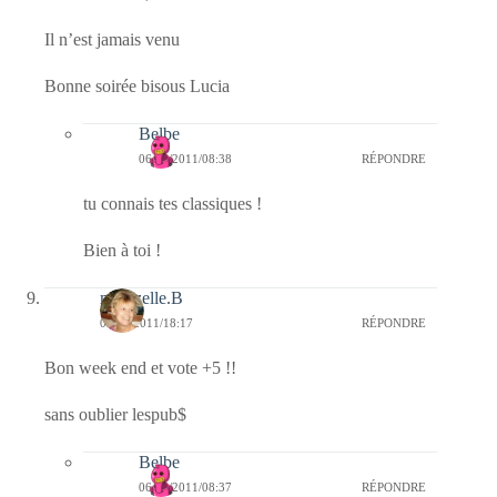
Il n’est jamais venu
Bonne soirée bisous Lucia
Belbe
06/02/2011/08:38
RÉPONDRE
tu connais tes classiques !
Bien à toi !
mamzelle.B
05/02/2011/18:17
RÉPONDRE
Bon week end et vote +5 !!
sans oublier lespub$
Belbe
06/02/2011/08:37
RÉPONDRE