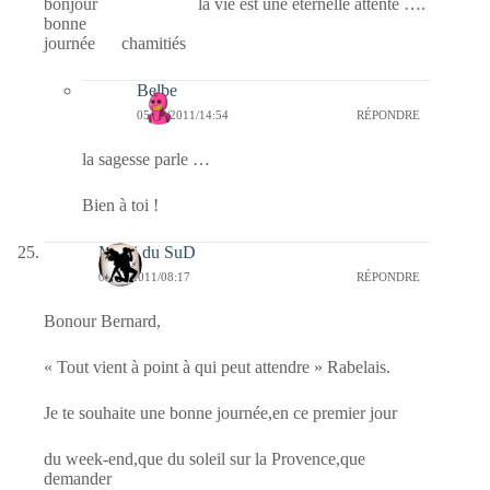
bonjour la vie est une eternelle attente ….
bonne
journée chamitiés
Belbe
05/02/2011/14:54
RÉPONDRE
la sagesse parle …
Bien à toi !
MiMi du SuD
05/02/2011/08:17
RÉPONDRE
Bonour Bernard,
« Tout vient à point à qui peut attendre » Rabelais.
Je te souhaite une bonne journée,en ce premier jour
du week-end,que du soleil sur la Provence,que
demander