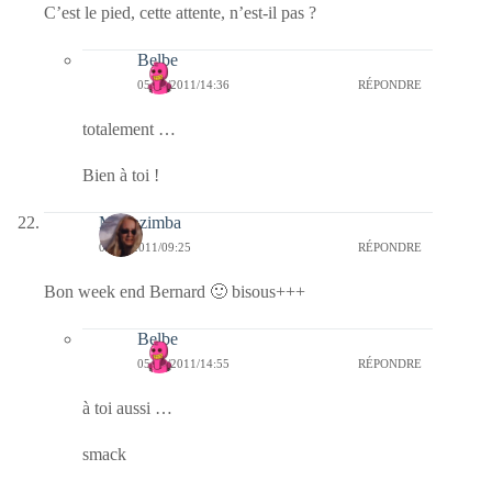
C’est le pied, cette attente, n’est-il pas ?
Belbe
05/02/2011/14:36
RÉPONDRE
totalement …
Bien à toi !
Monazimba
05/02/2011/09:25
RÉPONDRE
Bon week end Bernard 🙂 bisous+++
Belbe
05/02/2011/14:55
RÉPONDRE
à toi aussi …
smack