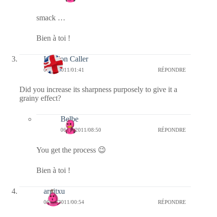
smack …
Bien à toi !
London Caller
06/02/2011/01:41
RÉPONDRE
Did you increase its sharpness purposely to give it a
grainy effect?
Belbe
06/02/2011/08:50
RÉPONDRE
You get the process 😉
Bien à toi !
argitxu
06/02/2011/00:54
RÉPONDRE