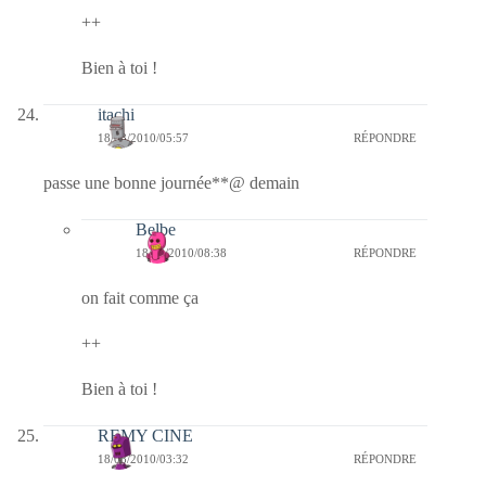
++
Bien à toi !
itachi
18/08/2010/05:57
RÉPONDRE
passe une bonne journée**@ demain
Belbe
18/08/2010/08:38
RÉPONDRE
on fait comme ça
++
Bien à toi !
REMY CINE
18/08/2010/03:32
RÉPONDRE