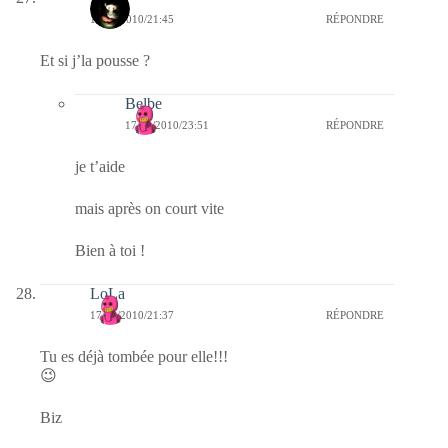
17/08/2010/21:45
RÉPONDRE
Et si j’la pousse ?
Belbe
17/08/2010/23:51
RÉPONDRE
je t’aide
mais après on court vite
Bien à toi !
LoLa
17/08/2010/21:37
RÉPONDRE
Tu es déjà tombée pour elle!!!
😉
Biz