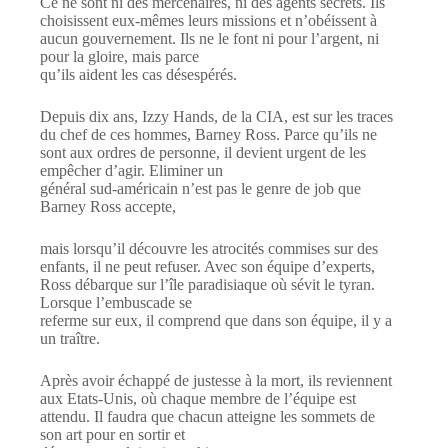
Ce ne sont ni des mercenaires, ni des agents secrets. Ils
choisissent eux-mêmes leurs missions et n’obéissent à
aucun gouvernement. Ils ne le font ni pour l’argent, ni
pour la gloire, mais parce
qu’ils aident les cas désespérés.
Depuis dix ans, Izzy Hands, de la CIA, est sur les traces
du chef de ces hommes, Barney Ross. Parce qu’ils ne
sont aux ordres de personne, il devient urgent de les
empêcher d’agir. Eliminer un
général sud-américain n’est pas le genre de job que
Barney Ross accepte,
mais lorsqu’il découvre les atrocités commises sur des
enfants, il ne peut refuser. Avec son équipe d’experts,
Ross débarque sur l’île paradisiaque où sévit le tyran.
Lorsque l’embuscade se
referme sur eux, il comprend que dans son équipe, il y a
un traître.
Après avoir échappé de justesse à la mort, ils reviennent
aux Etats-Unis, où chaque membre de l’équipe est
attendu. Il faudra que chacun atteigne les sommets de
son art pour en sortir et