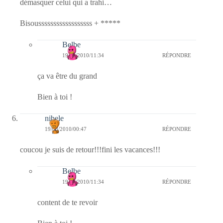
démasquer celui qui a trahi…
Bisoussssssssssssssssss + *****
Belbe
19/08/2010/11:34
RÉPONDRE
ça va être du grand
Bien à toi !
nibele
19/08/2010/00:47
RÉPONDRE
coucou je suis de retour!!!fini les vacances!!!
Belbe
19/08/2010/11:34
RÉPONDRE
content de te revoir