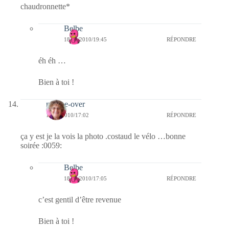
chaudronnette*
Belbe
18/08/2010/19:45
RÉPONDRE
éh éh …
Bien à toi !
marine-over
18/08/2010/17:02
RÉPONDRE
ça y est je la vois la photo .costaud le vélo …bonne
soirée :0059:
Belbe
18/08/2010/17:05
RÉPONDRE
c’est gentil d’être revenue
Bien à toi !