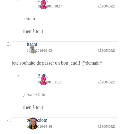
19/08/2010/18:14
RÉPONDRE
certain
Bien à toi !
itachi
19/08/2010/06:03
RÉPONDRE
jete souhaite de passer un bon jeudi! @demain*
Belbe
19/08/2010/11:35
RÉPONDRE
ça va le faire
Bien à toi !
:0014:dom
19/08/2010/05:46
RÉPONDRE