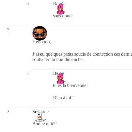
Bernie
sans doute
CLDF
Helloooo,
J’ai eu quelques petits soucis de connection ces derni
souhaiter un bon dimanche.
Belbe
tu es la bienvenue!
Bien à toi !
Séverine
Bonne nuit*!