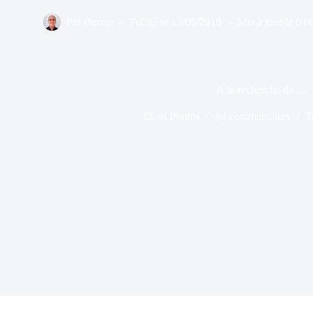
Par
Bernie
Publié le
19/08/2010
Mis à jour le
04/
A la recherche de …
Dans
Photos
94 commentaires
T