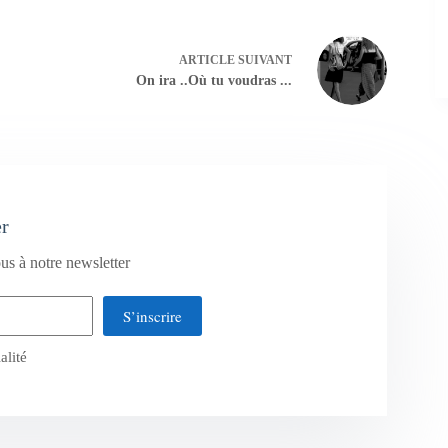
ARTICLE
SUIVANT
On ira ..Où tu voudras ...
er
us à notre newsletter
S’inscrire
alité