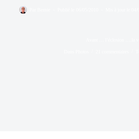
Par
Bernie
Publié le
06/05/2010
Mis à jour le
04/
Avant … l’éclosion ….la 
Dans
Photos
21 commentaires
T