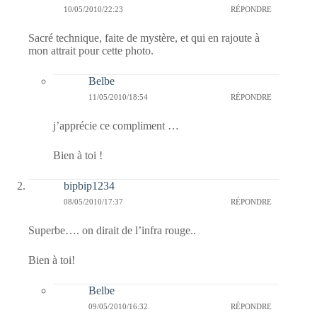
10/05/2010/22:23
RÉPONDRE
Sacré technique, faite de mystère, et qui en rajoute à
mon attrait pour cette photo.
Belbe
11/05/2010/18:54
RÉPONDRE
j’apprécie ce compliment …
Bien à toi !
bipbip1234
08/05/2010/17:37
RÉPONDRE
Superbe…. on dirait de l’infra rouge..
Bien à toi!
Belbe
09/05/2010/16:32
RÉPONDRE