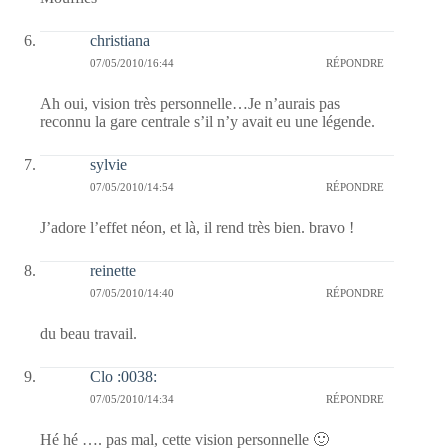
christiana
07/05/2010/16:44
RÉPONDRE
Ah oui, vision très personnelle…Je n’aurais pas
reconnu la gare centrale s’il n’y avait eu une légende.
sylvie
07/05/2010/14:54
RÉPONDRE
J’adore l’effet néon, et là, il rend très bien. bravo !
reinette
07/05/2010/14:40
RÉPONDRE
du beau travail.
Clo :0038:
07/05/2010/14:34
RÉPONDRE
Hé hé …. pas mal, cette vision personnelle 🙂