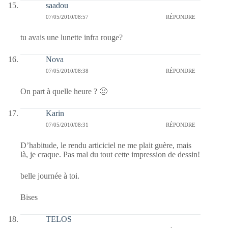
saadou
07/05/2010/08:57
RÉPONDRE
tu avais une lunette infra rouge?
Nova
07/05/2010/08:38
RÉPONDRE
On part à quelle heure ? 🙂
Karin
07/05/2010/08:31
RÉPONDRE
D’habitude, le rendu articiciel ne me plait guère, mais
là, je craque. Pas mal du tout cette impression de dessin!
belle journée à toi.
Bises
TELOS