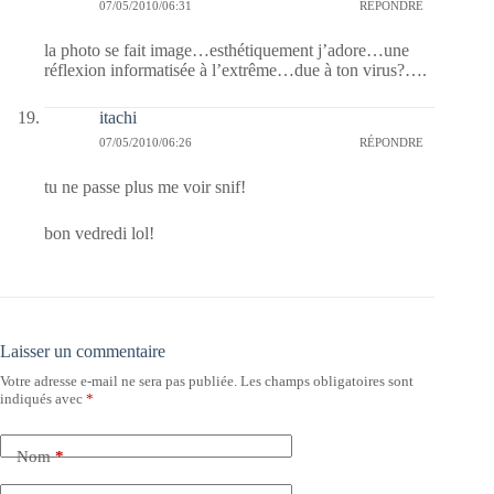
07/05/2010/06:31
RÉPONDRE
la photo se fait image…esthétiquement j’adore…une
réflexion informatisée à l’extrême…due à ton virus?….
itachi
07/05/2010/06:26
RÉPONDRE
tu ne passe plus me voir snif!
bon vedredi lol!
Laisser un commentaire
Votre adresse e-mail ne sera pas publiée.
Les champs obligatoires sont
indiqués avec
*
Nom
*