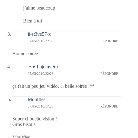
j’aime beaucoup
Bien à toi !
ii-st3ve57-x
07/05/2010/22:30
RÉPONDRE
Bonne soirée
☼♥ Lajemy ♥♪
07/05/2010/22:28
RÉPONDRE
ça fait un peu jeu vidéo…. belle soirée !**
Mouffles
07/05/2010/17:28
RÉPONDRE
Super chouette vision !
Gros bisous
Mouffles