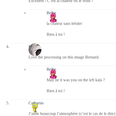
Excellent ! C’est la chaleur ou le froid ?
Belbe
la chaleur sans hésiter
Bien à toi !
Kala
Love the processing on this image Bernard.
Belbe
May be it was you on the left kala ?
Bien à toi !
Catharsis
J’aime beaucoup l’atmosphère (c’est le cas de le dire)