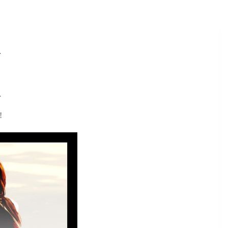
…
…
…
!