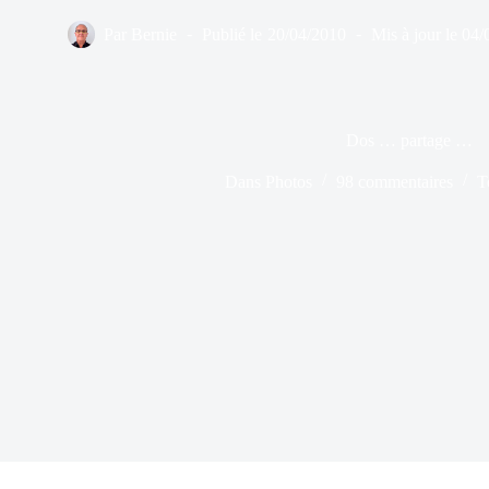
Par
Bernie
Publié le
20/04/2010
Mis à jour le
04/
Dos … partage …
Dans
Photos
98 commentaires
T