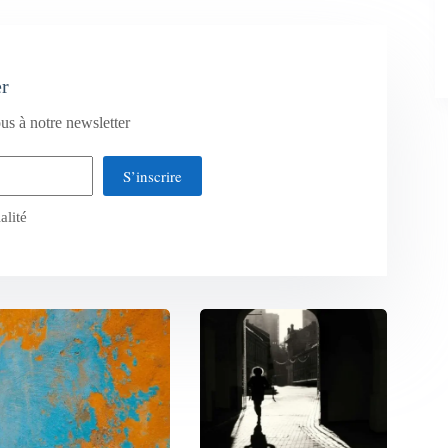
er
us à notre newsletter
S’inscrire
alité