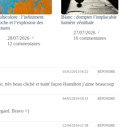
lticolore : l’infiniment
Blanc : dompter l’implacable
oche et l’explosion des
lumière zénithale
xtures
27/07/2026
28/07/2026
16 commentaires
12 commentaires
05/02/2012/16:22
RÉPONDRE
rse, très beau cliché et traité façon Hamilton j’aime beaucoup
04/05/2010/18:31
RÉPONDRE
egard. Bravo =)
22/04/2010/21:38
RÉPONDRE