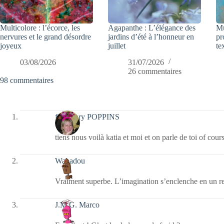
Multicolore : l’écorce, les
Agapanthe : L’élégance des
Mu
nervures et le grand désordre
jardins d’été à l’honneur en
pr
joyeux
juillet
te
03/08/2026
31/07/2026
26 commentaires
98 commentaires
fabymary POPPINS
tiens nous voilà katia et moi et on parle de toi of cou
Wabadou
Vraiment superbe. L’imagination s’enclenche en un r
J.M.G. Marco