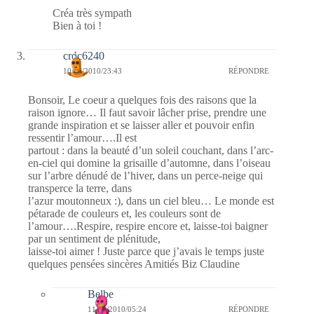
Créa très sympath
Bien à toi !
croc6240
10/03/2010/23:43
RÉPONDRE
Bonsoir, Le coeur a quelques fois des raisons que la
raison ignore… Il faut savoir lâcher prise, prendre une
grande inspiration et se laisser aller et pouvoir enfin
ressentir l’amour….Il est
partout : dans la beauté d’un soleil couchant, dans l’arc-
en-ciel qui domine la grisaille d’automne, dans l’oiseau
sur l’arbre dénudé de l’hiver, dans un perce-neige qui
transperce la terre, dans
l’azur moutonneux :), dans un ciel bleu… Le monde est
pétarade de couleurs et, les couleurs sont de
l’amour….Respire, respire encore et, laisse-toi baigner
par un sentiment de plénitude,
laisse-toi aimer ! Juste parce que j’avais le temps juste
quelques pensées sincères Amitiés Biz Claudine
Belbe
11/03/2010/05:24
RÉPONDRE