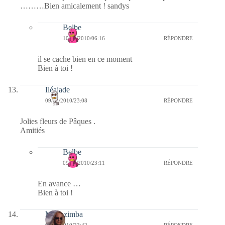
………Bien amicalement ! sandys
Belbe
10/03/2010/06:16
RÉPONDRE
il se cache bien en ce moment
Bien à toi !
Iléajade
09/03/2010/23:08
RÉPONDRE
Jolies fleurs de Pâques .
Amitiés
Belbe
09/03/2010/23:11
RÉPONDRE
En avance …
Bien à toi !
Monazimba