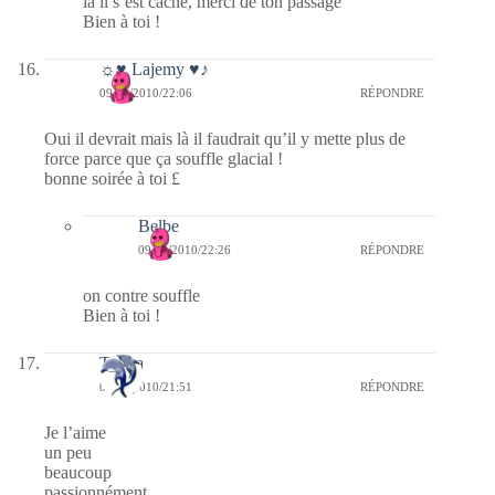
là il s’est caché, merci de ton passage
Bien à toi !
☼♥ Lajemy ♥♪
09/03/2010/22:06
RÉPONDRE
Oui il devrait mais là il faudrait qu’il y mette plus de
force parce que ça souffle glacial !
bonne soirée à toi £
Belbe
09/03/2010/22:26
RÉPONDRE
on contre souffle
Bien à toi !
Tanira
09/03/2010/21:51
RÉPONDRE
Je l’aime
un peu
beaucoup
passionnément