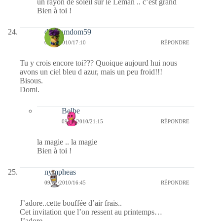
un rayon de soleil sur le Léman .. c’est grand
Bien à toi !
dimdamdom59
09/03/2010/17:10
RÉPONDRE
Tu y crois encore toi??? Quoique aujourd hui nous
avons un ciel bleu d azur, mais un peu froid!!!
Bisous.
Domi.
Belbe
09/03/2010/21:15
RÉPONDRE
la magie .. la magie
Bien à toi !
nympheas
09/03/2010/16:45
RÉPONDRE
J’adore..cette bouffée d’air frais..
Cet invitation que l’on ressent au printemps…
J’adore…