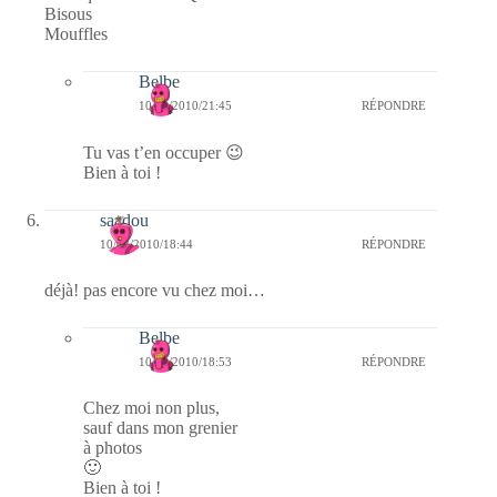
Bisous
Mouffles
Belbe
10/03/2010/21:45
RÉPONDRE
Tu vas t’en occuper 😉
Bien à toi !
saadou
10/03/2010/18:44
RÉPONDRE
déjà! pas encore vu chez moi…
Belbe
10/03/2010/18:53
RÉPONDRE
Chez moi non plus,
sauf dans mon grenier
à photos
🙂
Bien à toi !