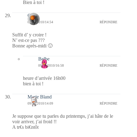
Bien à toi !
Clo
09/03/2010/14:54
RÉPONDRE
Suffit d’ y croire !
N’ est-ce pas ???
Bonne après-midi 🙂
Belbe
09/03/2010/16:58
RÉPONDRE
heure d’arrivée 16h00
bien à toi !
Marie Bland
09/03/2010/14:09
RÉPONDRE
Je suppose que tu parles du printemps, j’ai hâte de le
voir arriver, j’ai froid !!
A tr€s bi€ntôt