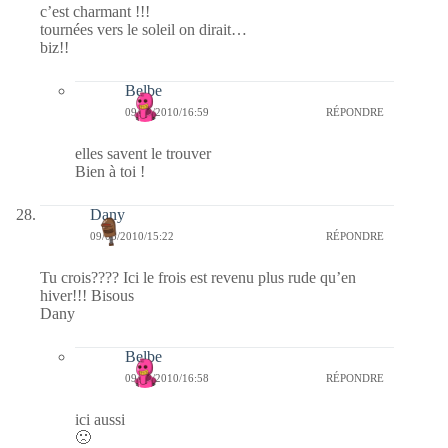
c’est charmant !!!
tournées vers le soleil on dirait…
biz!!
Belbe
09/03/2010/16:59
RÉPONDRE
elles savent le trouver
Bien à toi !
Dany
09/03/2010/15:22
RÉPONDRE
Tu crois???? Ici le frois est revenu plus rude qu’en
hiver!!! Bisous
Dany
Belbe
09/03/2010/16:58
RÉPONDRE
ici aussi
🙁