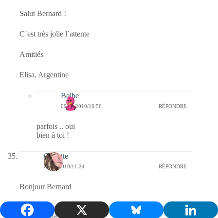
Salut Bernard !
C´est très jolie l´attente
Amitiés
Elisa, Argentine
Belbe
09/03/2010/16:56
RÉPONDRE
parfois .. oui
bien à toi !
Crikette
09/03/2010/11:24
RÉPONDRE
Bonjour Bernard
Aie aie si on remplace les pétales par les marguerites , je
ne t’aime pas du tout 🙂