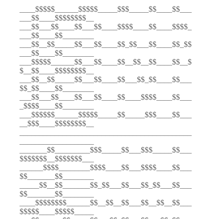
____$$$$$______$$$$$_____$$$_____$$____$$___
___$$____$$$$$$$$__
___$$___$$____$$___$$____$$$$____$$____$$$$_
___$$____$$________
___$$__$$_____$$___$$____$$_$$___$$____$$_$$
___$$____$$________
___$$$$$______$$___$$____$$__$$__$$____$$__$
$__$$____$$$$$$$$__
___$$__$$_____$$___$$____$$___$$_$$____$$___
$$_$$____$$________
___$$___$$____$$___$$____$$____$$$$____$$___
_$$$$____$$________
___$$$$$$______$$$$$_____$$_____$$$____$$___
__$$$____$$$$$$$$__
____________________________________________
___________________
_______$$_________$$$_____$$___$$$_____$$___
$$$$$$$__$$$$$$$___
______$$$$________$$$$____$$___$$$$____$$___
$$_______$$________
_____$$__$$_______$$_$$___$$___$$_$$___$$___
$$_______$$________
____$$$$$$$$______$$__$$__$$___$$__$$__$$___
$$$$$____$$$$$_____