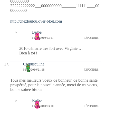
000000000
222222222222___0000000000_______111111____00
00000000
http://chezloulou.over-blog.com
Belbe
01/01/2010/23:11
RÉPONDRE
2010 démarre très fort avec Virginie …
Bien à toi !
Crepusculine
01/01/2010/21:18
RÉPONDRE
Tous mes meilleurs voeux de bonheur, de bonne santé,
prospérité, pour la nouvelle année, merci de tes voeux,
bonne soirée bisous
Belbe
01/01/2010/23:10
RÉPONDRE