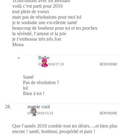
Tchin-bisous avec toi Bernard
voilà c’est parti pour 2010
tout plein de voeux
mais pas de résolutions pour moi lol
je te souhaite une excellente santé
beaucoup de bonheur pour toi et tes proches
la sérénité, l’amour et la joie
je t’embrasse très très fort
Mona
Belbe
01/01/2010/17:29
RÉPONDRE
Santé
Pas de résolution ?
lol
Bien à toi !
mamie cool
01/01/2010/15:33
RÉPONDRE
Que l’année 2010 comble tout tes désirs….et bien plus
encore ! santé, bonheur, prospérité et paix !