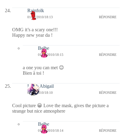
Rainfolk
01/01/2010/18:13
RÉPONDRE
OMG it’s a scary one!!!
Happy new year da !
Belbe
01/01/2010/18:15
RÉPONDRE
a one you can met 😉
Bien à toi !
Laura Abigail
01/01/2010/18:10
RÉPONDRE
Cool picture 😀 Love the mask, gives the picture a
strange but nice atmosphere
Belbe
01/01/2010/18:14
RÉPONDRE