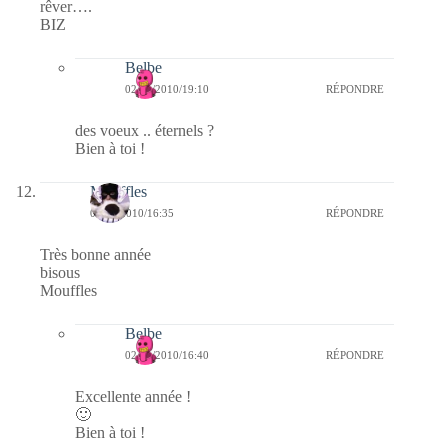
rêver….
BIZ
Belbe
02/01/2010/19:10
RÉPONDRE
des voeux .. éternels ?
Bien à toi !
Mouffles
02/01/2010/16:35
RÉPONDRE
Très bonne année
bisous
Mouffles
Belbe
02/01/2010/16:40
RÉPONDRE
Excellente année !
🙂
Bien à toi !