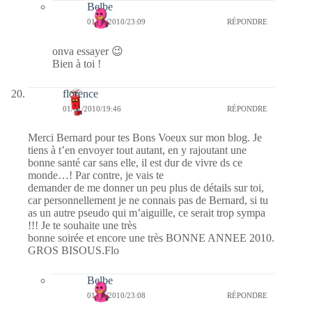
Belbe
01/01/2010/23:09
RÉPONDRE
onva essayer 😉
Bien à toi !
florence
01/01/2010/19:46
RÉPONDRE
Merci Bernard pour tes Bons Voeux sur mon blog. Je
tiens à t’en envoyer tout autant, en y rajoutant une
bonne santé car sans elle, il est dur de vivre ds ce
monde…! Par contre, je vais te
demander de me donner un peu plus de détails sur toi,
car personnellement je ne connais pas de Bernard, si tu
as un autre pseudo qui m’aiguille, ce serait trop sympa
!!! Je te souhaite une très
bonne soirée et encore une très BONNE ANNEE 2010.
GROS BISOUS.Flo
Belbe
01/01/2010/23:08
RÉPONDRE