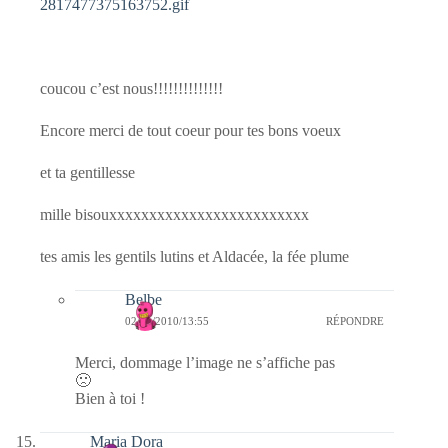
2817477375163752.gif
coucou c’est nous!!!!!!!!!!!!!!
Encore merci de tout coeur pour tes bons voeux
et ta gentillesse
mille bisouxxxxxxxxxxxxxxxxxxxxxxxxx
tes amis les gentils lutins et Aldacée, la fée plume
Belbe
02/01/2010/13:55
RÉPONDRE
Merci, dommage l’image ne s’affiche pas
🙁
Bien à toi !
Maria Dora