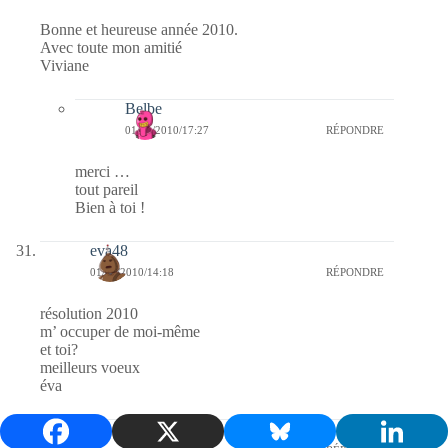
Bonne et heureuse année 2010.
Avec toute mon amitié
Viviane
Belbe
01/01/2010/17:27
RÉPONDRE
merci …
tout pareil
Bien à toi !
eva48
01/01/2010/14:18
RÉPONDRE
résolution 2010
m’ occuper de moi-même
et toi?
meilleurs voeux
éva
Belbe