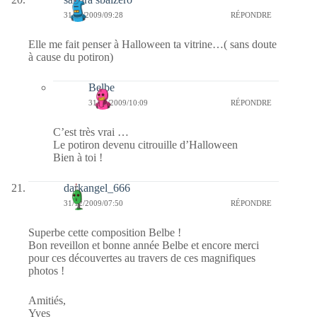
31/12/2009/09:28
RÉPONDRE
Elle me fait penser à Halloween ta vitrine…( sans doute
à cause du potiron)
Belbe
31/12/2009/10:09
RÉPONDRE
C’est très vrai …
Le potiron devenu citrouille d’Halloween
Bien à toi !
darkangel_666
31/12/2009/07:50
RÉPONDRE
Superbe cette composition Belbe !
Bon reveillon et bonne année Belbe et encore merci
pour ces découvertes au travers de ces magnifiques
photos !
Amitiés,
Yves