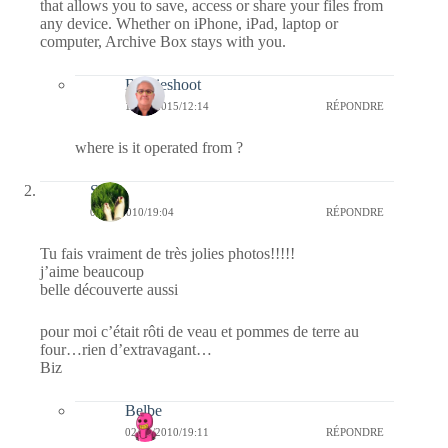
that allows you to save, access or share your files from
any device. Whether on iPhone, iPad, laptop or
computer, Archive Box stays with you.
Bernieshoot
17/02/2015/12:14
RÉPONDRE
where is it operated from ?
S
02/01/2010/19:04
RÉPONDRE
Tu fais vraiment de très jolies photos!!!!!
j’aime beaucoup
belle découverte aussi
pour moi c’était rôti de veau et pommes de terre au
four…rien d’extravagant…
Biz
Belbe
02/01/2010/19:11
RÉPONDRE