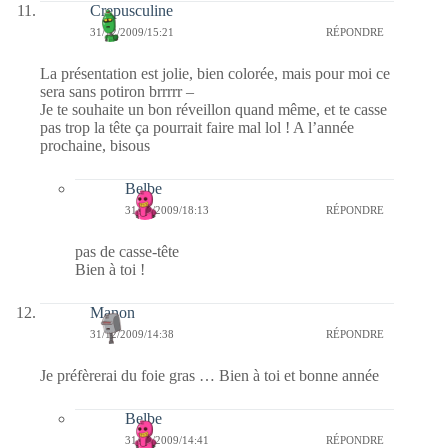
Crepusculine
31/12/2009/15:21
RÉPONDRE
La présentation est jolie, bien colorée, mais pour moi ce
sera sans potiron brrrrr –
Je te souhaite un bon réveillon quand même, et te casse
pas trop la tête ça pourrait faire mal lol ! A l’année
prochaine, bisous
Belbe
31/12/2009/18:13
RÉPONDRE
pas de casse-tête
Bien à toi !
Manon
31/12/2009/14:38
RÉPONDRE
Je préfèrerai du foie gras … Bien à toi et bonne année
Belbe
31/12/2009/14:41
RÉPONDRE