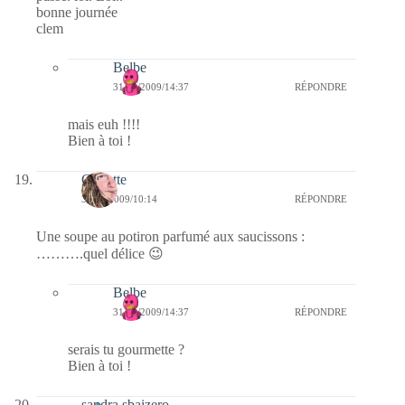
bonne journée
clem
Belbe
31/12/2009/14:37
RÉPONDRE
mais euh !!!!
Bien à toi !
Crikette
31/12/2009/10:14
RÉPONDRE
Une soupe au potiron parfumé aux saucissons :
……….quel délice 😉
Belbe
31/12/2009/14:37
RÉPONDRE
serais tu gourmette ?
Bien à toi !
sandra sbaizero