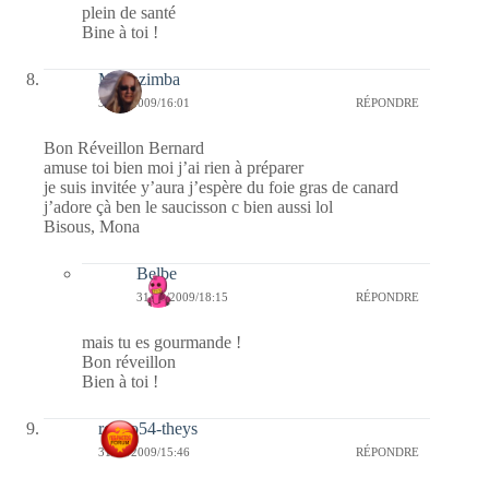
plein de santé
Bine à toi !
Monazimba
31/12/2009/16:01
RÉPONDRE
Bon Réveillon Bernard
amuse toi bien moi j’ai rien à préparer
je suis invitée y’aura j’espère du foie gras de canard
j’adore çà ben le saucisson c bien aussi lol
Bisous, Mona
Belbe
31/12/2009/18:15
RÉPONDRE
mais tu es gourmande !
Bon réveillon
Bien à toi !
rolero54-theys
31/12/2009/15:46
RÉPONDRE