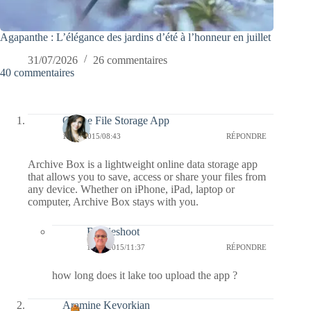
Agapanthe : L’élégance des jardins d’été à l’honneur en juillet
31/07/2026
26 commentaires
40 commentaires
Online File Storage App
17/02/2015/08:43
RÉPONDRE
Archive Box is a lightweight online data storage app
that allows you to save, access or share your files from
any device. Whether on iPhone, iPad, laptop or
computer, Archive Box stays with you.
Bernieshoot
17/02/2015/11:37
RÉPONDRE
how long does it lake too upload the app ?
Aramine Kevorkian