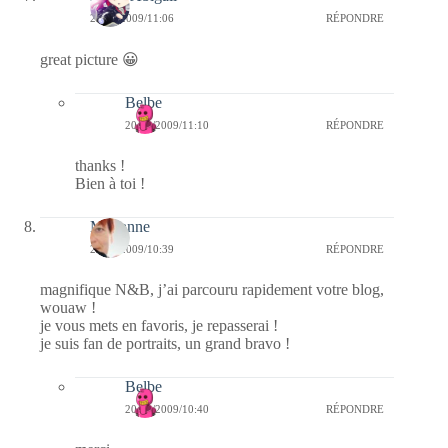
20/12/2009/11:06
RÉPONDRE
great picture 😀
Belbe
20/12/2009/11:10
RÉPONDRE
thanks !
Bien à toi !
Marianne
20/12/2009/10:39
RÉPONDRE
magnifique N&B, j’ai parcouru rapidement votre blog,
wouaw !
je vous mets en favoris, je repasserai !
je suis fan de portraits, un grand bravo !
Belbe
20/12/2009/10:40
RÉPONDRE