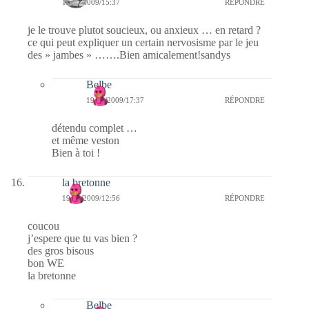
19/12/2009/15:37
RÉPONDRE
je le trouve plutot soucieux, ou anxieux … en retard ?
ce qui peut expliquer un certain nervosisme par le jeu
des » jambes » …….Bien amicalement!sandys
Belbe
19/12/2009/17:37
RÉPONDRE
détendu complet …
et même veston
Bien à toi !
la bretonne
19/12/2009/12:56
RÉPONDRE
coucou
j’espere que tu vas bien ?
des gros bisous
bon WE
la bretonne
Belbe