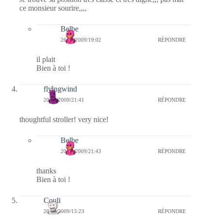
ce monsieur sourire,,,,
Belbe
26/12/2009/19:02
RÉPONDRE
il plait
Bien à toi !
flyingwind
20/12/2009/21:41
RÉPONDRE
thoughtful stroller! very nice!
Belbe
20/12/2009/21:43
RÉPONDRE
thanks
Bien à toi !
Couli
20/12/2009/15:23
RÉPONDRE