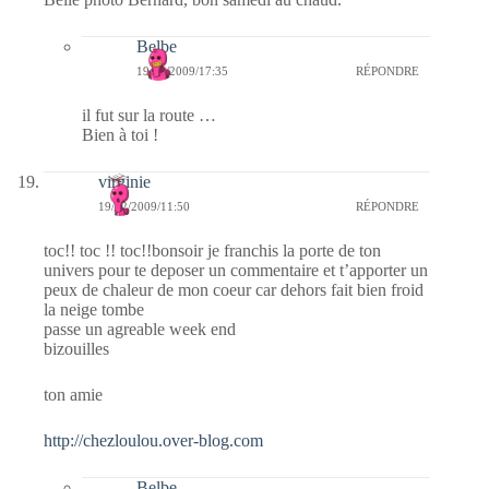
Belbe
19/12/2009/17:35
RÉPONDRE
il fut sur la route …
Bien à toi !
virginie
19/12/2009/11:50
RÉPONDRE
toc!! toc !! toc!!bonsoir je franchis la porte de ton
univers pour te deposer un commentaire et t’apporter un
peux de chaleur de mon coeur car dehors fait bien froid
la neige tombe
passe un agreable week end
bizouilles
ton amie
http://chezloulou.over-blog.com
Belbe