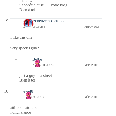
merci …
j’apprécie aussi … votre blog
Bien à toi !
curieuzeneuzemosterdpot
20/12/2009/00:34
RÉPONDRE
I like this one!
very special guy?
Belbe
20/12/2009/07:50
RÉPONDRE
just a guy in a street
Bien à toi !
eva48
19/12/2009/20:06
RÉPONDRE
attitude naturelle
nonchalance