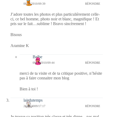
08/08/2010/09:39
RÉPONDRE
J’adore toutes les photos et plus particulièrement celle-
ci, ce bel homme, photo noir et blanc, magnifique ! Et
pris sur le fait…sublime ! Bravo sincèrement !
Bisous
Aramine K
Belbe
08/08/2010/09:44
RÉPONDRE
merci de ta visite et de ta critique positive, n’hésite
pas à faire connaitre mon blog
Bien à toi !
lairdutemps
26/12/2009/17:17
RÉPONDRE
Je trouve sa position très classe et très digne,,, pas mal