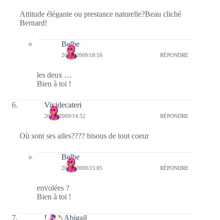
Attitude élégante ou prestance naturelle?Beau cliché
Bernard!
Belbe
20/12/2009/18:16
RÉPONDRE
les deux …
Bien à toi !
Vividecateri
20/12/2009/14:52
RÉPONDRE
Où sont ses ailes???? bisous de tout coeur
Belbe
20/12/2009/15:05
RÉPONDRE
envolées ?
Bien à toi !
Laura Abigail