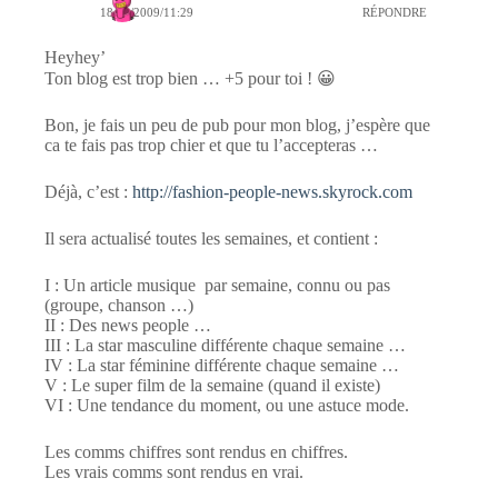
18/12/2009/11:29
RÉPONDRE
Heyhey’
Ton blog est trop bien … +5 pour toi ! 😀
Bon, je fais un peu de pub pour mon blog, j’espère que
ca te fais pas trop chier et que tu l’accepteras …
Déjà, c’est :
http://fashion-people-news.skyrock.com
Il sera actualisé toutes les semaines, et contient :
I : Un article musique par semaine, connu ou pas
(groupe, chanson …)
II : Des news people …
III : La star masculine différente chaque semaine …
IV : La star féminine différente chaque semaine …
V : Le super film de la semaine (quand il existe)
VI : Une tendance du moment, ou une astuce mode.
Les comms chiffres sont rendus en chiffres.
Les vrais comms sont rendus en vrai.