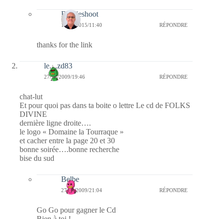
Bernieshoot
17/02/2015/11:40
RÉPONDRE
thanks for the link
le....zd83
27/12/2009/19:46
RÉPONDRE
chat-lut
Et pour quoi pas dans ta boite o lettre Le cd de FOLKS
DIVINE
dernière ligne droite….
le logo « Domaine la Tourraque »
et cacher entre la page 20 et 30
bonne soirée….bonne recherche
bise du sud
Belbe
27/12/2009/21:04
RÉPONDRE
Go Go pour gagner le Cd
Bien à toi !