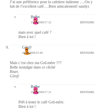
J’ai une préférence pour la cafetiere italienne ….On y
fait de l’excellent café….Bien amicalement! sandys
Belbe
19/12/2009/17:32
RÉPONDRE
mais avec quel café ?
Bien à toi !
Gér@
18/12/2009/23:49
RÉPONDRE
Mais c’est chez ma Grd-mère ???
Belle nostalgie dans ce cliché
Bises
Gér@
Belbe
19/12/2009/17:31
RÉPONDRE
Prêt à tester le café Grd-mère.
Bien à toi !