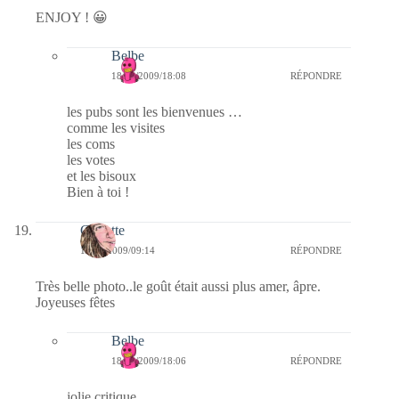
ENJOY ! 😀
Belbe
18/12/2009/18:08
RÉPONDRE
les pubs sont les bienvenues …
comme les visites
les coms
les votes
et les bisoux
Bien à toi !
Crikette
18/12/2009/09:14
RÉPONDRE
Très belle photo..le goût était aussi plus amer, âpre.
Joyeuses fêtes
Belbe
18/12/2009/18:06
RÉPONDRE
jolie critique