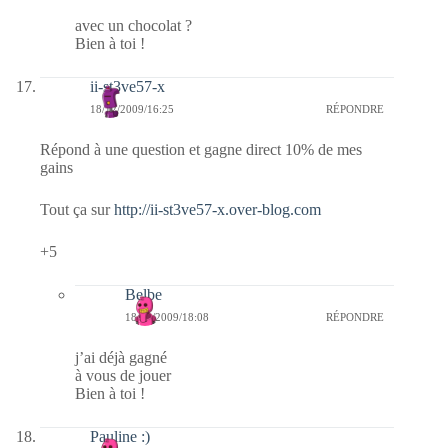
avec un chocolat ?
Bien à toi !
ii-st3ve57-x
18/12/2009/16:25
RÉPONDRE
Répond à une question et gagne direct 10% de mes
gains
Tout ça sur
http://ii-st3ve57-x.over-blog.com
+5
Belbe
18/12/2009/18:08
RÉPONDRE
j’ai déjà gagné
à vous de jouer
Bien à toi !
Pauline :)