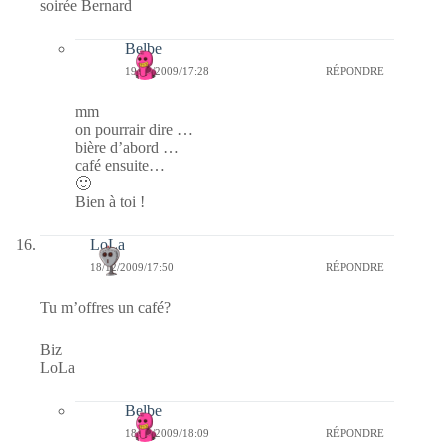
soirée Bernard
Belbe
19/12/2009/17:28
RÉPONDRE
mm
on pourrair dire …
bière d’abord …
café ensuite…
🙂
Bien à toi !
LoLa
18/12/2009/17:50
RÉPONDRE
Tu m’offres un café?
Biz
LoLa
Belbe
18/12/2009/18:09
RÉPONDRE