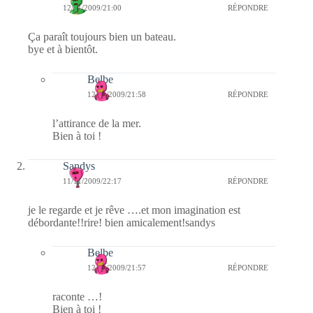
12/11/2009/21:00
RÉPONDRE
Ça paraît toujours bien un bateau.
bye et à bientôt.
Belbe
12/11/2009/21:58
RÉPONDRE
l’attirance de la mer.
Bien à toi !
Sandys
11/11/2009/22:17
RÉPONDRE
je le regarde et je rêve ….et mon imagination est
débordante!!rire! bien amicalement!sandys
Belbe
12/11/2009/21:57
RÉPONDRE
raconte …!
Bien à toi !