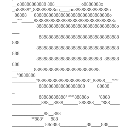
__o88888888888 888___________o8888888o
_o88888º_888888888oo____oo88888888888888o
_88888___8888888888888888888888888888888o__
__ººº_____888888888888888888888888888888888o
__________888888888888888888888888888888888o
___
___________888888888888888888888888888888888
888
__________8888888888888888888888888888888888
888
__________888888888888888888888888888_888888
888
_________888888888888888888888888888
__º8888888
__________º888888888888888888888º_88888___ºººº
___________8888888888888888888_____88888____
_
___________88888888888º ºººº88888o____º8888____
____________888__8888______º888888___º888____
_
_____________88__888
________ºº888º___888______
_____________º88o888___________88____888____
_
__