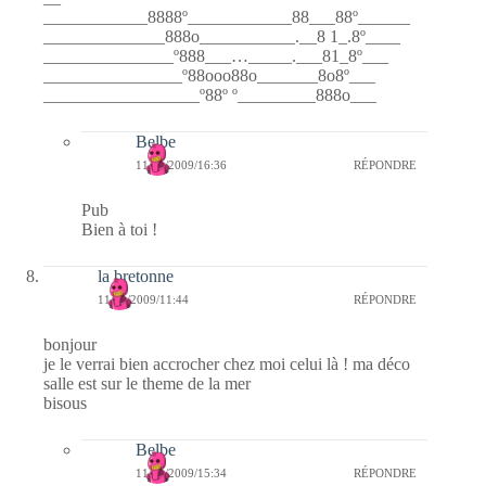
____________8888º____________88___88º______
______________888o___________.__8 1_.8º____
_______________º888___…_____.___81_8º___
________________º88ooo88o_______8o8º___
__________________º88º º_________888o___
Belbe
11/11/2009/16:36
RÉPONDRE
Pub
Bien à toi !
la bretonne
11/11/2009/11:44
RÉPONDRE
bonjour
je le verrai bien accrocher chez moi celui là ! ma déco
salle est sur le theme de la mer
bisous
Belbe
11/11/2009/15:34
RÉPONDRE