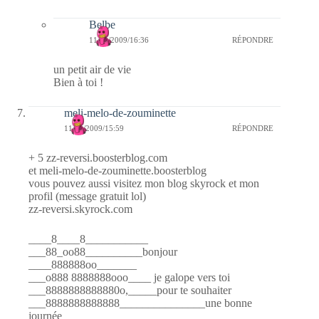
Belbe
11/11/2009/16:36
RÉPONDRE
un petit air de vie
Bien à toi !
meli-melo-de-zouminette
11/11/2009/15:59
RÉPONDRE
+ 5 zz-reversi.boosterblog.com
et meli-melo-de-zouminette.boosterblog
vous pouvez aussi visitez mon blog skyrock et mon
profil (message gratuit lol)
zz-reversi.skyrock.com
____8____8___________
___88_oo88__________bonjour
____888888oo_______
___o888 8888888ooo____ je galope vers toi
___8888888888880o,_____pour te souhaiter
___8888888888888_______________une bonne
journée