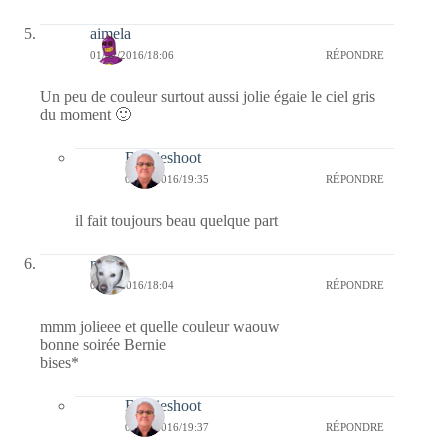
aimela
01/02/2016/18:06
RÉPONDRE
Un peu de couleur surtout aussi jolie égaie le ciel gris
du moment 🙂
Bernieshoot
04/02/2016/19:35
RÉPONDRE
il fait toujours beau quelque part
nays
01/02/2016/18:04
RÉPONDRE
mmm jolieee et quelle couleur waouw
bonne soirée Bernie
bises*
Bernieshoot
04/02/2016/19:37
RÉPONDRE