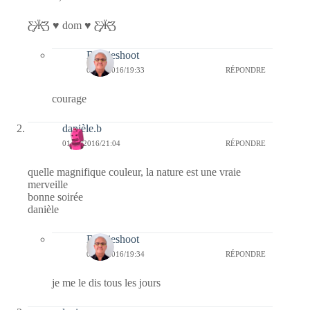
Ƹ̵̡Ӝ̵̨̄Ʒ ♥ dom ♥ Ƹ̵̡Ӝ̵̨̄Ʒ
Bernieshoot
04/02/2016/19:33
RÉPONDRE
courage
danièle.b
01/02/2016/21:04
RÉPONDRE
quelle magnifique couleur, la nature est une vraie
merveille
bonne soirée
danièle
Bernieshoot
04/02/2016/19:34
RÉPONDRE
je me le dis tous les jours