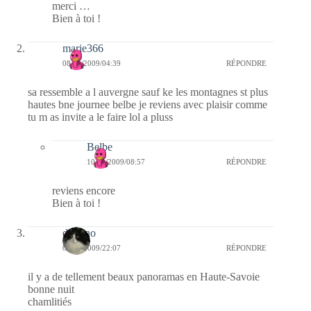
merci …
Bien à toi !
marie366
08/11/2009/04:39
RÉPONDRE
sa ressemble a l auvergne sauf ke les montagnes st plus
hautes bne journee belbe je reviens avec plaisir comme
tu m as invite a le faire lol a pluss
Belbe
10/11/2009/08:57
RÉPONDRE
reviens encore
Bien à toi !
domino
07/11/2009/22:07
RÉPONDRE
il y a de tellement beaux panoramas en Haute-Savoie
bonne nuit
chamlitiés