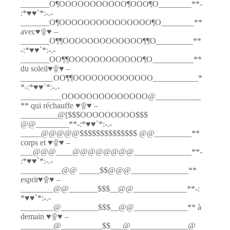
_______O¶OOOOOOOOOOO¶OOO¶O________**-
:*♥♥`*:-.-
_______O¶OOOOOOOOOOOOOOO¶O________**
avec♥۩♥ –
_______O¶¶OOOOOOOOOOOOO¶¶O_________**
-:*♥♥`*:-.-
_______OO¶¶OOOOOOOOOOOO¶O__________**
du soleil♥۩♥ –
________OO¶¶OOOOOOOOOOOOO___________*
*-:*♥♥`*:-.-
__________OOOOOOOOOOOOOO@___________
** qui réchauffe ♥۩♥ –
_________@[$$$OOOOOOOOO$$$
@@________**-:*♥♥`*:-.-
_____@@@@@$$$$$$$$$$$$$$ @@_________**
corps et ♥۩♥ –
___@@@____@@@@@@@@______________**-
:*♥♥`*:-.-
__________@@ _____$$@@@______________**
esprit♥۩♥ –
________@@_______$$$__@@_____________**-:
*♥♥`*:-.-
________@_________$$$__@@_____________** à
demain ♥۩♥ –
________@__________$$___@______________@