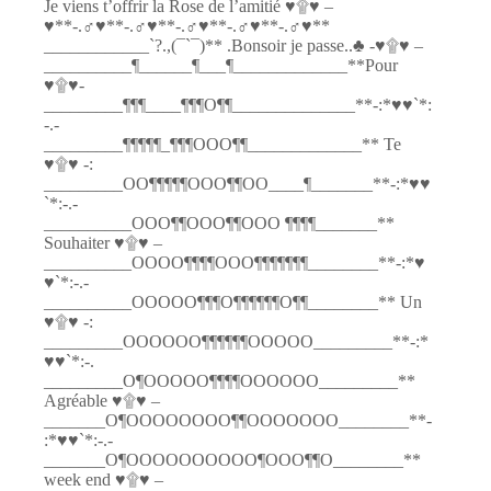
Je viens t’offrir la Rose de l’amitié ♥۩♥ –
♥**-.♂♥**-.♂♥**-.♂♥**-.♂♥**-.♂♥**
____________`?.,(¯`¯)** .Bonsoir je passe..♣ -♥۩♥ –
__________¶______¶___¶_____________**Pour
♥۩♥-
_________¶¶¶____¶¶¶O¶¶______________**-:*♥♥`*:
-.-
_________¶¶¶¶¶_¶¶¶OOO¶¶_____________** Te
♥۩♥ -:
_________OO¶¶¶¶¶OOO¶¶OO____¶_______**-:*♥♥
`*:-.-
__________OOO¶¶OOO¶¶OOO ¶¶¶¶_______**
Souhaiter ♥۩♥ –
__________OOOO¶¶¶¶OOO¶¶¶¶¶¶¶________**-:*♥
♥`*:-.-
__________OOOOO¶¶¶O¶¶¶¶¶¶O¶¶________** Un
♥۩♥ -:
_________OOOOOO¶¶¶¶¶¶OOOOO_________**-:*
♥♥`*:-.
_________O¶OOOOO¶¶¶¶OOOOOO_________**
Agréable ♥۩♥ –
_______O¶OOOOOOOO¶¶OOOOOOO________**-
:*♥♥`*:-.-
_______O¶OOOOOOOOOO¶OOO¶¶O________**
week end ♥۩♥ –