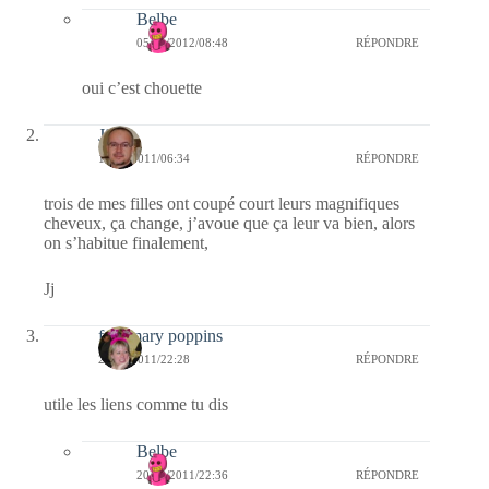
Belbe
05/01/2012/08:48
RÉPONDRE
oui c’est chouette
Jj
10/06/2011/06:34
RÉPONDRE
trois de mes filles ont coupé court leurs magnifiques
cheveux, ça change, j’avoue que ça leur va bien, alors
on s’habitue finalement,
Jj
fabymary poppins
20/03/2011/22:28
RÉPONDRE
utile les liens comme tu dis
Belbe
20/03/2011/22:36
RÉPONDRE