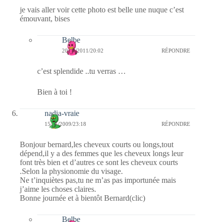
je vais aller voir cette photo est belle une nuque c’est
émouvant, bises
Belbe
20/03/2011/20:02
RÉPONDRE
c’est splendide ..tu verras …
Bien à toi !
nadia-vraie
15/11/2009/23:18
RÉPONDRE
Bonjour bernard,les cheveux courts ou longs,tout
dépend,il y a des femmes que les cheveux longs leur
font très bien et d’autres ce sont les cheveux courts
.Selon la physionomie du visage.
Ne t’inquiètes pas,tu ne m’as pas importunée mais
j’aime les choses claires.
Bonne journée et à bientôt Bernard(clic)
Belbe