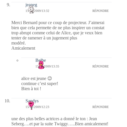
jeaneg
15/11/2009/13:32
RÉPONDRE
Merci Bernard pour ce coup de projecteur. J’aimerai
bien que cela permette de ne plus inspirer un constat
trop abrupt comme celui de Alice, que je veux bien
tenter de ramener à un jugement plus
modéré.
Amicalement
Belbe
15/11/2009/13:35
RÉPONDRE
alice est jeune 😉
continue c’est super!
Bien à toi !
Sandys
15/11/2009/12:23
RÉPONDRE
une des plus belles actrices a donné le ton : Jean
Seberg….et par la suite Twiggy…..Bien amicalement!