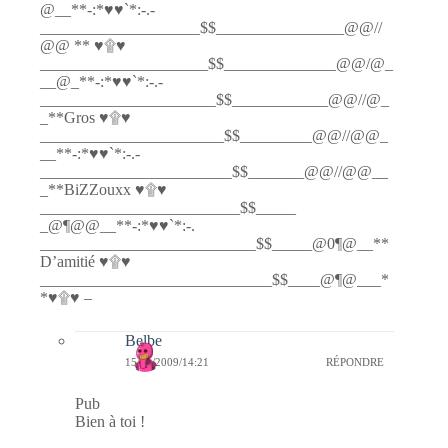
@__**-:*♥♥`*:-.-
____________________$$________________@@//
@@ ** ♥۩♥
_____________________$$______________@@/@_
__@_**-:*♥♥`*:-.-
______________________$$____________@@//@_
_**Gros ♥۩♥
_______________________$$_________@@//@@_
__**-:*♥♥`*:-.-
________________________$$_______@@//@@__
_**BiZZouxx ♥۩♥
_________________________$$_____
_@¶@@__**-:*♥♥`*:-.
___________________________$$_____@0¶@__**
D’amitié ♥۩♥
_____________________________$$____@¶@___*
*♥۩♥ –
Belbe
15/11/2009/14:21
RÉPONDRE
Pub
Bien à toi !