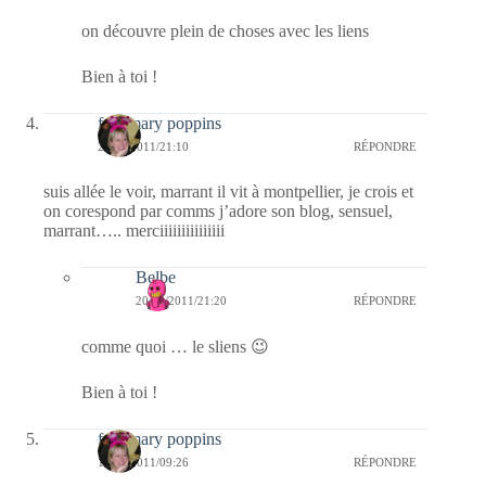
on découvre plein de choses avec les liens
Bien à toi !
fabymary poppins
20/03/2011/21:10
RÉPONDRE
suis allée le voir, marrant il vit à montpellier, je crois et
on corespond par comms j’adore son blog, sensuel,
marrant….. merciiiiiiiiiiiiiii
Belbe
20/03/2011/21:20
RÉPONDRE
comme quoi … le sliens 😉
Bien à toi !
fabymary poppins
17/03/2011/09:26
RÉPONDRE