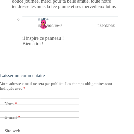
douce journée, merci pour ta belle amitié, toute notre
tendresse tes amis la fée plume et ses merveilleux lutins
Belbe
15/09/2009/19:46
RÉPONDRE
il inspire ce panneau !
Bien à toi !
Laisser un commentaire
Votre adresse e-mail ne sera pas publiée.
Les champs obligatoires sont
indiqués avec
*
Nom
*
E-mail
*
Site web