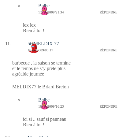
Belbe
17/09/2009/21:34
RÉPONDRE
lex lex
Bien à toi !
56 MELDIX 77
16/09/2009/05:17
RÉPONDRE
barbecue , la saison se termine
et le temps ne s’y prete plus
agréable journée
MELDIX77 le Briard Breton
Belbe
16/09/2009/16:23
RÉPONDRE
ici si .. sauf si panneau.
Bien à toi !