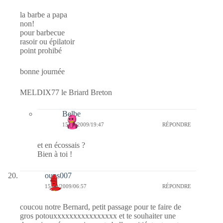
la barbe a papa
non!
pour barbecue
rasoir ou épilatoir
point prohibé
bonne journée
MELDIX77 le Briard Breton
Belbe
15/09/2009/19:47
RÉPONDRE
et en écossais ?
Bien à toi !
oups007
15/09/2009/06:57
RÉPONDRE
coucou notre Bernard, petit passage pour te faire de
gros potouxxxxxxxxxxxxxxxx et te souhaiter une