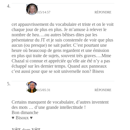
Renee
25/10/2015/14:57
RÉPONDRE
cet appauvrissement du vocabulaire et triste et on le voit
chaque jour de plus en plus. Je m’amuse à relever le
nombre de heu….ou autres bêtises dites par les
présentateur du JT et je suis consternée de voir que plus
aucun (ou presque) ne sait parler. C’est pourtant une
heure où beaucoup de gens regardent et une émission
en plus qui traite de sujets, souvent très graves….Mme
Chazal si connue et appréciée qu’elle aie été n’y a pas
échappé sur les dernier temps. Quand aux panneaux
c’est aussi pour que se soit universelle non? Bisess
dom
25/10/2015/05:31
RÉPONDRE
Certains manquent de vocabulaire, d’autres inventent
des mots … d’une grande intellectitude !
Bon dimanche
♥ Bisoux ♥
Ƹ̵̡Ӝ̵̨̄Ʒ dom Ƹ̵̡Ӝ̵̨̄Ʒ