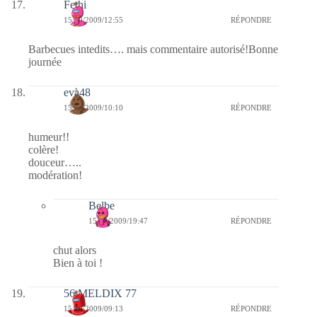
Fethi
15/09/2009/12:55
RÉPONDRE
Barbecues intedits…. mais commentaire autorisé!Bonne
journée
eva48
15/09/2009/10:10
RÉPONDRE
humeur!!
colère!
douceur…..
modération!
Belbe
15/09/2009/19:47
RÉPONDRE
chut alors
Bien à toi !
56 MELDIX 77
15/09/2009/09:13
RÉPONDRE