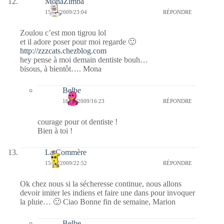
MonaZimba
15/09/2009/23:04
RÉPONDRE
Zoulou c’est mon tigrou lol
et il adore poser pour moi regarde 🙂
http://zzzcats.chezblog.com
hey pense à moi demain dentiste bouh…
bisous, à bientôt…. Mona
Belbe
16/09/2009/16:23
RÉPONDRE
courage pour ot dentiste !
Bien à toi !
La Commère
15/09/2009/22:52
RÉPONDRE
Ok chez nous si la sécheresse continue, nous allons
devoir imiter les indiens et faire une dans pour invoquer
la pluie… 🙂 Ciao Bonne fin de semaine, Marion
Belbe