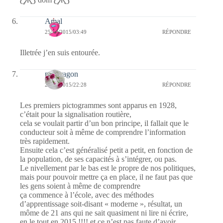
Amal
25/10/2015/03:49
RÉPONDRE
Illetrée j’en suis entourée.
pendragon
24/10/2015/22:28
RÉPONDRE
Les premiers pictogrammes sont apparus en 1928,
c’était pour la signalisation routière,
cela se voulait partir d’un bon principe, il fallait que le
conducteur soit à même de comprendre l’information
très rapidement.
Ensuite cela c’est généralisé petit a petit, en fonction de
la population, de ses capacités à s’intégrer, ou pas.
Le nivellement par le bas est le propre de nos politiques,
mais pour pouvoir mettre ça en place, il ne faut pas que
les gens soient à même de comprendre
ça commence à l’école, avec des méthodes
d’apprentissage soit-disant « moderne », résultat, un
môme de 21 ans qui ne sait quasiment ni lire ni écrire,
en le tout en 2015 !!!! et ce n’est pas faute d’avoir