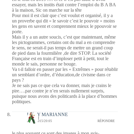
essayer, mais les instits était contre l’emploi du B A BA
à la maison, Sic on marche sur la tête
Pour moi il est clair que c’est voulut et organisé, il y a
un proverbe qui dit « le savoir c’est le pouvoir » moins
les gens en savent et comprennent mieux le ppouvoir se
porte.
Mais il y a un autre soucis, c’est que maintenant, même
les pictogrammes, certains ont du mal a en comprendre
le sens, ne serait-il pas temps de mettre un grand coup
de pied dans la fourmilière ,de dire STOP. La société
Française est en train d’imploser petit à petit, tout le
monde le sais, personne ne bouge.
Va t-il falloir en passer par les « Extrêmes » pour rétablir
un semblant d’ordre, d’éducation,de civisme dans ce
pays ?
Je ne sais pas ce que cela va donner, mais je crains le
pire….par contre je n’en serais nullement surpris,
puisque nous avons des politicards à la place d’hommes
politiques.
LADY MARIANNE
24/10/2015/20:05
RÉPONDRE
le plus souvent ce sont des images à mon avis-